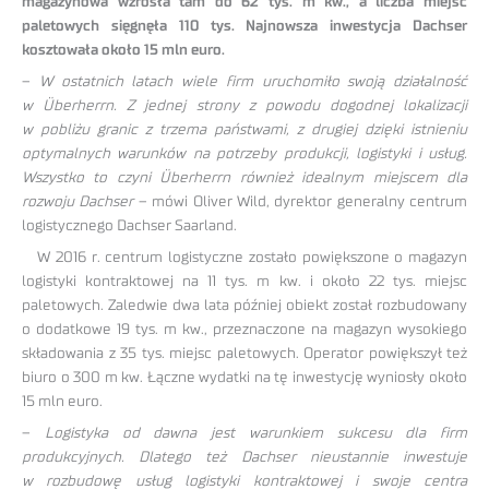
magazynowa wzrosła tam do 62 tys. m kw., a liczba miejsc
paletowych sięgnęła 110 tys. Najnowsza inwestycja Dachser
kosztowała około 15 mln euro.
–
W ostatnich latach wiele firm uruchomiło swoją działalność
w Überherrn. Z jednej strony z powodu dogodnej lokalizacji
w pobliżu granic z trzema państwami, z drugiej dzięki istnieniu
optymalnych warunków na potrzeby produkcji, logistyki i usług.
Wszystko to czyni Überherrn również idealnym miejscem dla
rozwoju Dachser
– mówi Oliver Wild, dyrektor generalny centrum
logistycznego Dachser Saarland.
W 2016 r. centrum logistyczne zostało powiększone o magazyn
logistyki kontraktowej na 11 tys. m kw. i około 22 tys. miejsc
paletowych. Zaledwie dwa lata później obiekt został rozbudowany
o dodatkowe 19 tys. m kw., przeznaczone na magazyn wysokiego
składowania z 35 tys. miejsc paletowych. Operator powiększył też
biuro o 300 m kw. Łączne wydatki na tę inwestycję wyniosły około
15 mln euro.
–
Logistyka od dawna jest warunkiem sukcesu dla firm
produkcyjnych. Dlatego też Dachser nieustannie inwestuje
w rozbudowę usług logistyki kontraktowej i swoje centra