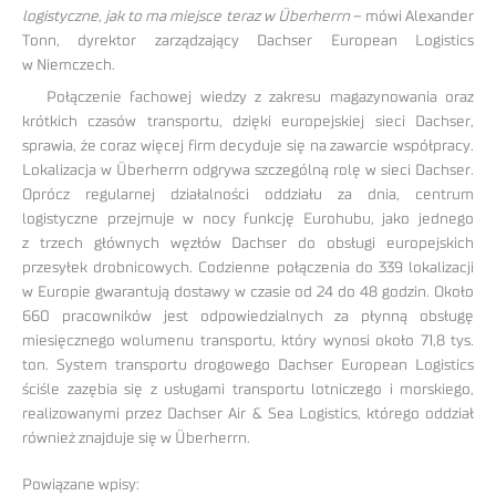
logistyczne, jak to ma miejsce teraz w Überherrn
– mówi Alexander
Tonn, dyrektor zarządzający Dachser European Logistics
w Niemczech.
Połączenie fachowej wiedzy z zakresu magazynowania oraz
krótkich czasów transportu, dzięki europejskiej sieci Dachser,
sprawia, że coraz więcej firm decyduje się na zawarcie współpracy.
Lokalizacja w Überherrn odgrywa szczególną rolę w sieci Dachser.
Oprócz regularnej działalności oddziału za dnia, centrum
logistyczne przejmuje w nocy funkcję Eurohubu, jako jednego
z trzech głównych węzłów Dachser do obsługi europejskich
przesyłek drobnicowych. Codzienne połączenia do 339 lokalizacji
w Europie gwarantują dostawy w czasie od 24 do 48 godzin. Około
660 pracowników jest odpowiedzialnych za płynną obsługę
miesięcznego wolumenu transportu, który wynosi około 71,8 tys.
ton. System transportu drogowego Dachser European Logistics
ściśle zazębia się z usługami transportu lotniczego i morskiego,
realizowanymi przez Dachser Air & Sea Logistics, którego oddział
również znajduje się w Überherrn.
Powiązane wpisy: