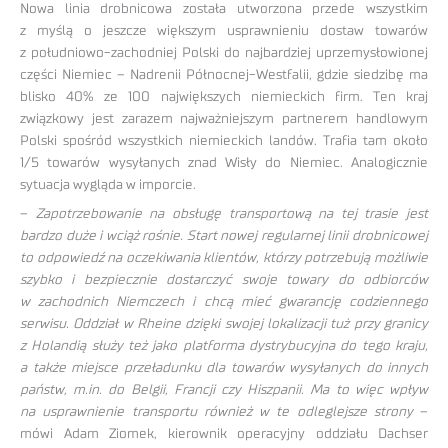
Nowa linia drobnicowa została utworzona przede wszystkim
z myślą o jeszcze większym usprawnieniu dostaw towarów
z południowo-zachodniej Polski do najbardziej uprzemysłowionej
części Niemiec – Nadrenii Północnej-Westfalii, gdzie siedzibę ma
blisko 40% ze 100 największych niemieckich firm. Ten kraj
związkowy jest zarazem najważniejszym partnerem handlowym
Polski spośród wszystkich niemieckich landów. Trafia tam około
1/5 towarów wysyłanych znad Wisły do Niemiec. Analogicznie
sytuacja wygląda w imporcie.
–
Zapotrzebowanie na obsługę transportową na tej trasie jest
bardzo duże i wciąż rośnie. Start nowej regularnej linii drobnicowej
to odpowiedź na oczekiwania klientów, którzy potrzebują możliwie
szybko i bezpiecznie dostarczyć swoje towary do odbiorców
w zachodnich Niemczech i chcą mieć gwarancję codziennego
serwisu. Oddział w Rheine dzięki swojej lokalizacji tuż przy granicy
z Holandią służy też jako platforma dystrybucyjna do tego kraju,
a także miejsce przeładunku dla towarów wysyłanych do innych
państw, m.in. do Belgii, Francji czy Hiszpanii. Ma to więc wpływ
na usprawnienie transportu również w te odleglejsze strony
–
mówi Adam Ziomek, kierownik operacyjny oddziału Dachser