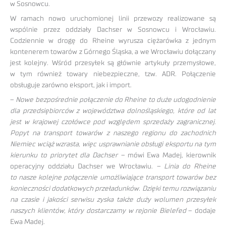
w Sosnowcu.
W ramach nowo uruchomionej linii przewozy realizowane są
wspólnie przez oddziały Dachser w Sosnowcu i Wrocławiu.
Codziennie w drogę do Rheine wyrusza ciężarówka z jednym
kontenerem towarów z Górnego Śląska, a we Wrocławiu dołączany
jest kolejny. Wśród przesyłek są głównie artykuły przemysłowe,
w tym również towary niebezpieczne, tzw. ADR. Połączenie
obsługuje zarówno eksport, jak i import.
–
Nowe bezpośrednie połączenie do Rheine to duże udogodnienie
dla przedsiębiorców z województwa dolnośląskiego, które od lat
jest w krajowej czołówce pod względem sprzedaży zagranicznej.
Popyt na transport towarów z naszego regionu do zachodnich
Niemiec wciąż wzrasta, więc usprawnianie obsługi eksportu na tym
kierunku to priorytet dla Dachser –
mówi Ewa Madej, kierownik
operacyjny oddziału Dachser we Wrocławiu.
– Linia do Rheine
to nasze kolejne połączenie umożliwiające transport towarów bez
konieczności dodatkowych przeładunków. Dzięki temu rozwiązaniu
na czasie i jakości serwisu zyska także duży wolumen przesyłek
naszych klientów, który dostarczamy w rejonie Bielefed
– dodaje
Ewa Madej.