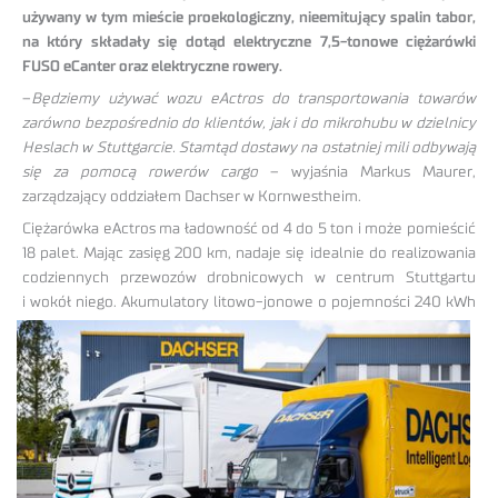
używany w tym mieście proekologiczny, nieemitujący spalin tabor,
na który składały się dotąd elektryczne 7,5-tonowe ciężarówki
FUSO eCanter oraz elektryczne rowery.
–
Będziemy używać wozu eActros do transportowania towarów
zarówno bezpośrednio do klientów, jak i do mikrohubu w dzielnicy
Heslach w Stuttgarcie. Stamtąd dostawy na ostatniej mili odbywają
się za pomocą rowerów cargo
– wyjaśnia Markus Maurer,
zarządzający oddziałem Dachser w Kornwestheim.
Ciężarówka eActros ma ładowność od 4 do 5 ton i może pomieścić
18 palet. Mając zasięg 200 km, nadaje się idealnie do realizowania
codziennych przewozów drobnicowych w centrum Stuttgartu
i wokół
niego. Akumulatory litowo-jonowe o pojemności 240 kWh