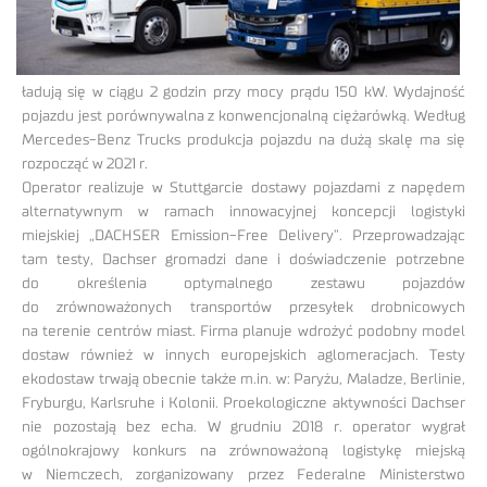
ładują się w ciągu 2 godzin przy mocy prądu 150 kW. Wydajność
pojazdu jest porównywalna z konwencjonalną ciężarówką. Według
Mercedes-Benz Trucks produkcja pojazdu na dużą skalę ma się
rozpocząć w 2021 r.
Operator realizuje w Stuttgarcie dostawy pojazdami z napędem
alternatywnym w ramach innowacyjnej koncepcji logistyki
miejskiej „DACHSER Emission-Free Delivery”. Przeprowadzając
tam testy, Dachser gromadzi dane i doświadczenie potrzebne
do określenia optymalnego zestawu pojazdów
do zrównoważonych transportów przesyłek drobnicowych
na terenie centrów miast. Firma planuje wdrożyć podobny model
dostaw również w innych europejskich aglomeracjach. Testy
ekodostaw trwają obecnie także m.in. w: Paryżu, Maladze, Berlinie,
Fryburgu, Karlsruhe i Kolonii. Proekologiczne aktywności Dachser
nie pozostają bez echa. W grudniu 2018 r. operator wygrał
ogólnokrajowy konkurs na zrównoważoną logistykę miejską
w Niemczech, zorganizowany przez Federalne Ministerstwo