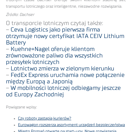
transportu lotniczego oraz inteligentne, niezawodne rozwiązania.
Źródło: Dachser
O transporcie lotniczym czytaj także:
–
Ceva Logistics jako pierwsza firma
otrzymuje nowy certyfikat IATA CEIV Lithium
Battery
–
Kuehne+Nagel oferuje klientom
zrównoważone paliwo dla wszystkich
przesyłek lotniczych
–
Lotnictwo zmierza w zielonym kierunku
–
FedEx Express uruchamia nowe połączenie
między Europą a Japonią
–
W mobilności lotniczej odbiegamy jeszcze
od Europy Zachodniej
Powiązane wpisy:
Czy roboty zastąpią kurierów?
Eurowagon rozszerza asortyment urządzeń bezpieczeństwa
Miasto Poznań otwarte na start-upy. Nowe rozwiązania