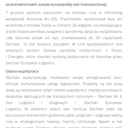
za pośrednictwem swojej europejskiej sieci transportowej.
7 grudnia późnym wieczorem na lotnisku Linz w Hörsching
wylądował Antonow An-225. Frachtowiec wystartował dwa dni
wcześniej z lotniska Tianjin w Chinach. Ze względu na obowiązujące
środki bezpieczeństwa związane z pandemią, zaraz po wylądowaniu
cały ładunek został od razu przeładowany do 20 ciężarówek
Dachser. To był dopiero początek. W Linz spodziewanych jest
kolejnych siedem dostaw wyrobów medycznych z Tianjin
i Chengdu, które również zostaną dostarczone do klientów przez
Dachser European Logistics.
Udana współpraca
Dachser wykorzystując możliwości swojej zintegrowanej sieci,
oferuje kompleksowe usługi logistyczne. Projekty na tak dużą
skalę są realizowane dzięki bliskiej współpracy międzynarodowych
zespołów zajmujących się transportem lotniczym – Dachser Air &
Sea Logistics i drogowym – Dachser European
Logistics. W ostatnich latach sieć lotnicza Dachser stała się
kluczowym elementem globalnej siatki połączeń i odgrywa ważną
rolę w strategicznym rozwoju frachtu lotniczego. Nawet w tak
trudnym czasie Dachser oferuje swoim klientom stabilną sieć