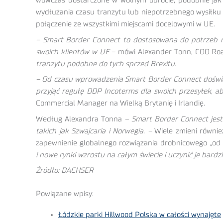
wówczas dostarczone w wolnym obrocie, podobnie jak p
wydłużania czasu tranzytu lub niepotrzebnego wysiłku a
połączenie ze wszystkimi miejscami docelowymi w UE.
– Smart Border Connect to dostosowana do potrzeb r
swoich klientów w UE
– mówi Alexander Tonn, COO Road
tranzytu podobne do tych sprzed Brexitu.
– Od czasu wprowadzenia Smart Border Connect doświad
przyjąć regułę DDP Incoterms dla swoich przesyłek, a
Commercial Manager na Wielką Brytanię i Irlandię.
Według Alexandra Tonna
– Smart Border Connect jest i
takich jak Szwajcaria i Norwegia. –
Wiele zmieni również
zapewnienie globalnego rozwiązania drobnicowego „od 
i nowe rynki wzrostu na całym świecie i uczynić je bardz
Źródło: DACHSER
Powiązane wpisy:
Łódzkie parki Hillwood Polska w całości wynajęte