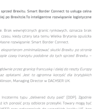
przed Brexitu. Smart Border Connect to usługa celna
j po Brexitcie.To inteligentne rozwiązanie logistyczne
cie. Brak wewnętrznych granic rynkowych, oznacza brak
 czasu, kiedy cztery lata temu Wielka Brytania opuściła
asne rozwiązanie: Smart Border Connect.
ksporterom zminimalizować skutki Brexitu po stronie
opie czasy tranzytu podobne do tych sprzed Brexitu.
–
łównie przez granicę francuską i dalej do reszty Europy
az opłatami. Jest to ogromna korzyść dla brytyjskich
llinson, Managing Director w DACHSER UK.
Incoterms typu „delivered duty paid” (DDP). Zgodnie
ż ich ponosić przy odbiorze przesyłki. Towary mogą być