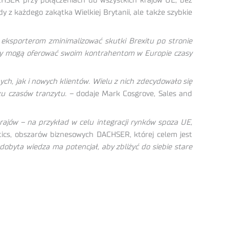
ACHSER przy połączeniach do wszystkich krajów UE, bez
 z każdego zakątka Wielkiej Brytanii, ale także szybkie
ksporterom zminimalizować skutki Brexitu po stronie
orcy mogą oferować swoim kontrahentom w Europie czasy
, jak i nowych klientów. Wielu z nich zdecydowało się
u czasów tranzytu. –
dodaje Mark Cosgrove, Sales and
 krajów – na przykład w celu integracji rynków spoza UE,
istics, obszarów biznesowych DACHSER, której celem jest
obyta wiedza ma potencjał, aby zbliżyć do siebie stare