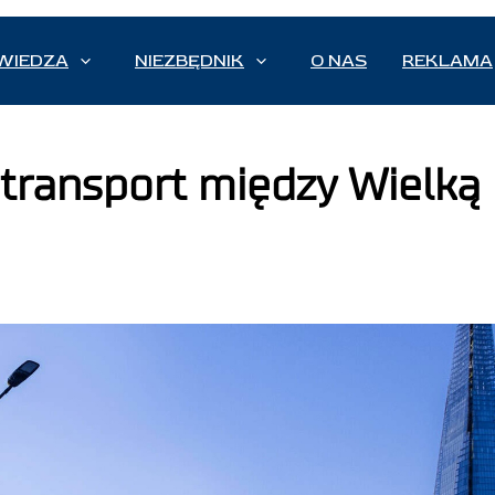
WIEDZA
NIEZBĘDNIK
O NAS
REKLAMA
ransport między Wielką B