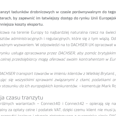
ranzyt ładunków drobnicowych w czasie porównywalnym do tego s
erach, by zapewnić im łatwiejszy dostęp do rynku Unii Europejskie
niejsza koszty eksportu.
cowa na terenie Europy to najbardziej naturalna rzecz na świe
ztów administracyjnych i regulacyjnych, które się z tym wiążą. Od
poważnym wyzwaniem. W odpowiedzi na to DACHSER UK opracował wł
ynku usługa opracowana przez DACHSER, aby pomóc brytyjskim e
e celnej przedsiębiorcy mogą oferować swoim kontrahentom w Eur
HSER transport towarów w imieniu klientów z Wielkiej Brytanii, g
ując się wszystkimi sprawami związanymi z cłami, podatkami or
w stosunku do ich europejskich konkurentów. –
komentuje Mark Ro
a czasu tranzytu
żnych wariantach ­– Connect40 i Connect42 – opierają się na 
y za opłaty celne i podatek VAT, dzięki czemu klient nie musi ju