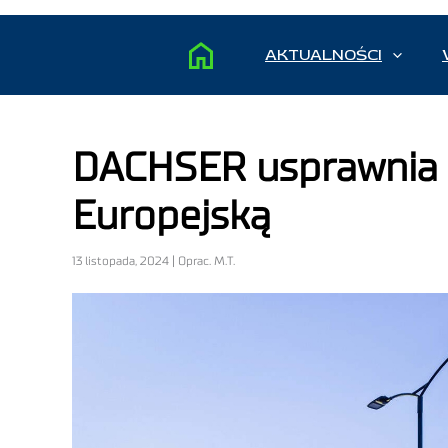
AKTUALNOŚCI
DACHSER usprawnia t
Europejską
13 listopada, 2024 | Oprac. M.T.