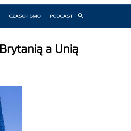
Search
CZASOPISMO
PODCAST
for:
Search Button
rytanią a Unią