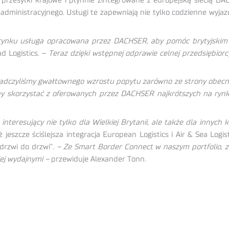
rzesyłki krajowe i płynnie zintegrowane z europejską siecią D
dministracyjnego. Usługi te zapewniają nie tylko codzienne wyjazdy
ynku usługa opracowana przez DACHSER, aby pomóc brytyjskim e
 Logistics. –
Teraz dzięki wstępnej odprawie celnej przedsiębi
czyliśmy gwałtownego wzrostu popytu zarówno ze strony obecnych
by skorzystać z oferowanych przez DACHSER najkrótszych na rynk
nteresujący nie tylko dla Wielkiej Brytanii, ale także dla innych
 jeszcze ściślejsza integracja European Logistics i Air & Sea Log
drzwi do drzwi”.
– Ze Smart Border Connect w naszym portfolio, zd
iej wydajnymi –
przewiduje Alexander Tonn.