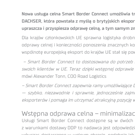
Nowa usługa celna Smart Border Connect umożliwia t
DACHSER, która powstała z myślą o brytyjskich eksport
upraszcza i przyspiesza odprawę celną, a tym samym zm
Dla krajów członkowskich UE sprawna logistyka drobni
odprawy celnej i konieczności ponoszenia znacznych kos
wspólnotę europejską eksport do krajów UE stał się 
– Smart Border Connect to dostosowana do potrzeb r
swoich klientów w UE. Teraz dzięki wstępnej odprawi
mówi Alexander Tonn, COO Road Logistics
– Smart Border Connect zapewnia ramy umożliwiające DAC
— szybko, niezawodnie i sprawnie, jednocześnie zajm
eksporterów i pomaga im utrzymać atrakcyjną pozycję 
Wstępna odprawa celna – minimalizacj
Usługi Smart Border Connect dostępne są w dwóch ró
z warunkami dostawy DDP to nadawca jest odpowiedzialn