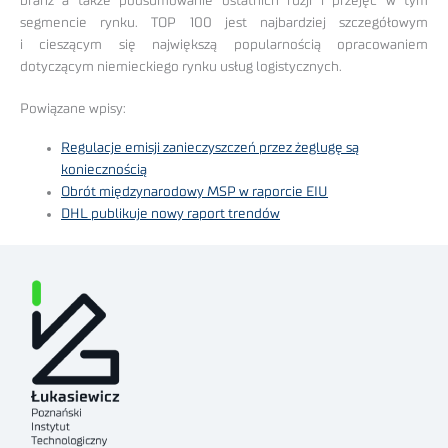
branż a także podsumowanie ostatnich fuzji i przejęć w tym
segmencie rynku. TOP 100 jest najbardziej szczegółowym
i cieszącym się największą popularnością opracowaniem
dotyczącym niemieckiego rynku usług logistycznych.
Powiązane wpisy:
Regulacje emisji zanieczyszczeń przez żeglugę są
koniecznością
Obrót międzynarodowy MSP w raporcie EIU
DHL publikuje nowy raport trendów