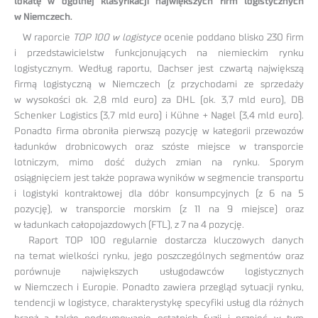
lokatę w ogólnej klasyfikacji największych firm logistycznych
w Niemczech.
W raporcie
TOP 100 w logistyce
ocenie poddano blisko 230 firm
i przedstawicielstw funkcjonujących na niemieckim rynku
logistycznym. Według raportu, Dachser jest czwartą największą
firmą logistyczną w Niemczech (z przychodami ze sprzedaży
w wysokości ok. 2,8 mld euro) za DHL (ok. 3,7 mld euro), DB
Schenker Logistics (3,7 mld euro) i Kühne + Nagel (3,4 mld euro).
Ponadto firma obroniła pierwszą pozycję w kategorii przewozów
ładunków drobnicowych oraz szóste miejsce w transporcie
lotniczym, mimo dość dużych zmian na rynku. Sporym
osiągnięciem jest także poprawa wyników w segmencie transportu
i logistyki kontraktowej dla dóbr konsumpcyjnych (z 6 na 5
pozycję), w transporcie morskim (z 11 na 9 miejsce) oraz
w ładunkach całopojazdowych (FTL), z 7 na 4 pozycję.
Raport TOP 100 regularnie dostarcza kluczowych danych
na temat wielkości rynku, jego poszczególnych segmentów oraz
porównuje największych usługodawców logistycznych
w Niemczech i Europie. Ponadto zawiera przegląd sytuacji rynku,
tendencji w logistyce, charakterystykę specyfiki usług dla różnych