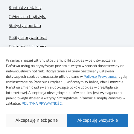
Kontakt z redakcją
O Mediach Logistyka
Statystyki portalu
Polityka prywatności
Dostępność cyfrowa
Regulamin Portalu
W ramach naszej witryny stosujemy pliki cookies w celu świadczenia
Regulamin sklepu
Państwu usług na najwyższym poziomie, w tym w sposób dostosowany do
indywidualnych potrzeb. Korzystanie z witryny bez zmiany ustawień
dotyczących cookies oznacza, że pliki opisane w
Polityce Prywatności
będą
zamieszczane na Państwa urządzeniu końcowym. W każdej chwili możecie
Państwo zmienić ustawienia dotyczące plików cookies w przeglądarce
internetowej. Akceptacja niezbędnych plików cookies jest wymagana do
Obrazy stockowe
prawidłowego działania witryny. Szczegółowe informacje znajdą Państwo w
autorstwa
zakładce:
POLITYKA PRYWATNOŚCI
.
Sieć Badawcza Łukasiewicz - Poznański Instytut
Akceptuję niezbędne
Akceptuję wszystkie
Technologiczny