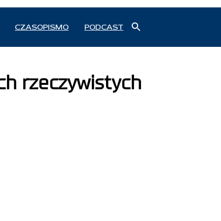
Search
CZASOPISMO
PODCAST
for:
Search Button
ch rzeczywistych