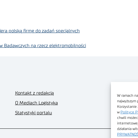
era polską firmę do zadań specjalnych
w Badawczych na rzecz elektromobilności
Kontakt z redakcją
W ramach nas
najwyższym 
O Mediach Logistyka
Korzystanie 
w
Polityce P
Statystyki portalu
chwili możec
internetowe
działania wi
PRYWATNOŚ