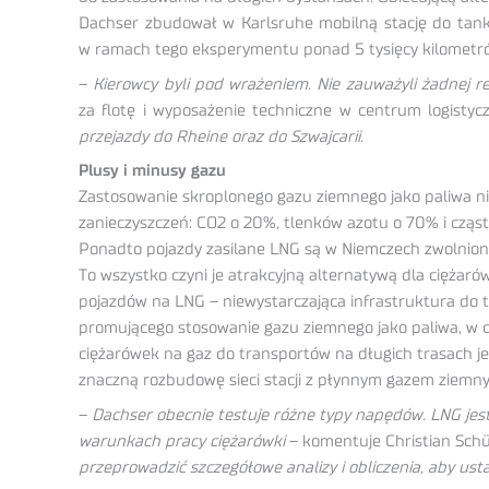
Dachser zbudował w Karlsruhe mobilną stację do tanko
w ramach tego eksperymentu ponad 5 tysięcy kilometrów.
–
Kierowcy byli pod wrażeniem. Nie zauważyli żadnej r
za flotę i wyposażenie techniczne w centrum logisty
przejazdy do Rheine oraz do Szwajcarii.
Plusy i minusy gazu
Zastosowanie skroplonego gazu ziemnego jako paliwa n
zanieczyszczeń: CO2 o 20%, tlenków azotu o 70% i cząst
Ponadto pojazdy zasilane LNG są w Niemczech zwolnione z
To wszystko czyni je atrakcyjną alternatywą dla ciężar
pojazdów na LNG – niewystarczająca infrastruktura do 
promującego stosowanie gazu ziemnego jako paliwa, w c
ciężarówek na gaz do transportów na długich trasach jes
znaczną rozbudowę sieci stacji z płynnym gazem ziemn
–
Dachser obecnie testuje różne typy napędów. LNG jes
warunkach pracy ciężarówki
– komentuje Christian Schü
przeprowadzić szczegółowe analizy i obliczenia, aby usta