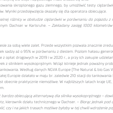
wania skroplonego gazu ziemnego, by umożliwić testy ciężarówk
 Wyniki przedsięwzięcia okazały się dla operatora obiecujące.
ealnej różnicy w obsłudze ciężarówki w porównaniu do pojazdu z s
cznym Dachser w Karlsruhe. –
Zakładany zasięg 1000 kilometrów 
iesie za sobą wiele zalet. Przede wszystkim pozwala znacznie zr
ek sadzy aż o 95% w porównaniu z dieslem. Poziom hałasu generowan
 opłat drogowych w 2019 i w 2020 r., a przy ich zakupie udzielany 
ówek z silnikiem wysokoprężnym. Wciąż istnieje jednak poważny pro
tankowania. Według danych NGVA Europe (The Natural & bio Gas Veh
ałej Europie działało w maju br. zaledwie 210 stacji do tankowani
t obecnie praktycznie niemożliwe. W najbliższych latach kraje UE,
ym.
t bardzo obiecującą alternatywą dla silnika wysokoprężnego – dow
tz, kierownik działu technicznego w Dachser. –
Biorąc jednak pod 
lić, czy i na jakich trasach możliwe byłoby w tej chwili wdrożenie 