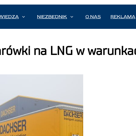
WIEDZA
NIEZBĘDNIK
O NAS
REKLAMA
żarówki na LNG w warunka