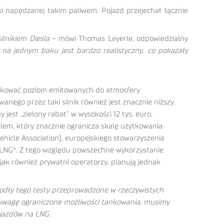
i napędzanej takim paliwem. Pojazd przejechał łącznie
ilnikiem Diesla
– mówi Thomas Leyerle, odpowiedzialny
na jednym baku jest bardzo realistyczny, co pokazały
edukować poziom emitowanych do atmosfery
ego przez taki silnik również jest znacznie niższy.
jest „zielony rabat” w wysokości 12 tys. euro.
blem, który znacznie ogranicza skalę użytkowania
icle Association), europejskiego stowarzyszenia
a LNG*. Z tego względu powszechne wykorzystanie
 jak również prywatni operatorzy, planują jednak
iodły tego testy przeprowadzone w rzeczywistych
uwagę ograniczone możliwości tankowania, musimy
pojazdów na LNG.