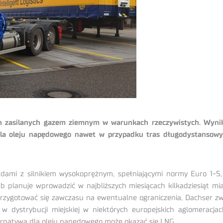
 zasilanych gazem ziemnym w warunkach rzeczywistych. Wynik
dla oleju napędowego nawet w przypadku tras długodystansowy
zdami z silnikiem wysokoprężnym, spełniającymi normy Euro 1-5, o
planuje wprowadzić w najbliższych miesiącach kilkadziesiąt miast
rzygotować się zawczasu na ewentualne ograniczenia, Dachser zwi
y w dystrybucji miejskiej w niektórych europejskich aglomeracjac
ernatywą dla oleju napędowego może okazać się LNG.