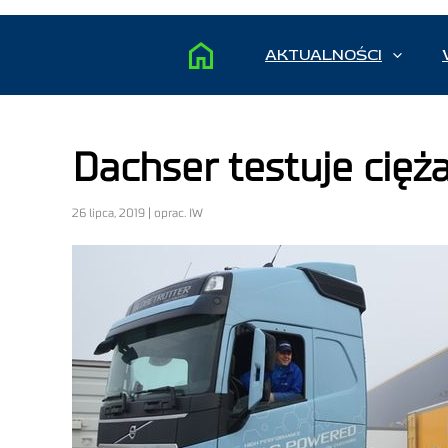
AKTUALNOŚCI
Dachser testuje cię
26 lipca, 2019 | oprac. IW