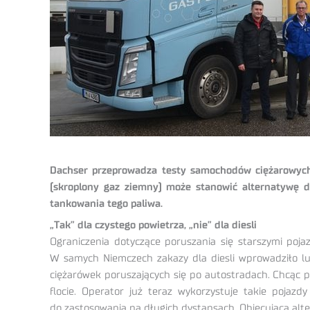
Dachser przeprowadza testy samochodów ciężarowych
(skroplony gaz ziemny) może stanowić alternatywę 
tankowania tego paliwa.
„Tak” dla czystego powietrza, „nie” dla diesli
Ograniczenia dotyczące poruszania się starszymi poja
W samych Niemczech zakazy dla diesli wprowadziło lub 
ciężarówek poruszających się po autostradach. Chcąc p
flocie. Operator już teraz wykorzystuje takie pojazd
do zastosowania na długich dystansach. Obiecującą alt