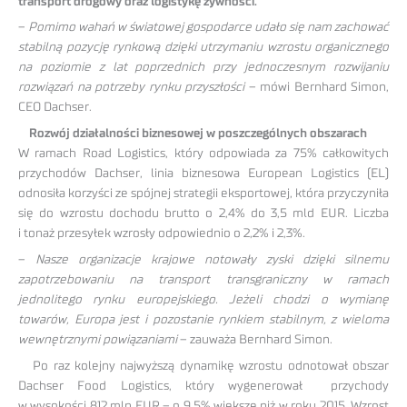
transport drogowy oraz logistykę żywności.
–
Pomimo wahań w światowej gospodarce udało się nam zachować
stabilną pozycję rynkową dzięki utrzymaniu wzrostu organicznego
na poziomie z lat poprzednich przy jednoczesnym rozwijaniu
rozwiązań na potrzeby rynku przyszłości
– mówi Bernhard Simon,
CEO Dachser.
Rozwój działalności biznesowej w poszczególnych obszarach
W ramach Road Logistics, który odpowiada za 75% całkowitych
przychodów Dachser, linia biznesowa European Logistics (EL)
odnosiła korzyści ze spójnej strategii eksportowej, która przyczyniła
się do wzrostu dochodu brutto o 2,4% do 3,5 mld EUR. Liczba
i tonaż przesyłek wzrosły odpowiednio o 2,2% i 2,3%.
–
Nasze organizacje krajowe notowały zyski dzięki silnemu
zapotrzebowaniu na transport transgraniczny w ramach
jednolitego rynku europejskiego. Jeżeli chodzi o wymianę
towarów, Europa jest i pozostanie rynkiem stabilnym, z wieloma
wewnętrznymi powiązaniami
– zauważa Bernhard Simon.
Po raz kolejny najwyższą dynamikę wzrostu odnotował obszar
Dachser Food Logistics, który wygenerował przychody
w wysokości 812 mln EUR – o 9,5% większe niż w roku 2015. Wzrost