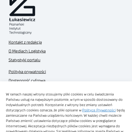
Kontakt z redakcją
O Mediach Logistyka
Statystyki portalu
Polityka prywatności
Dostępność cyfrowa
Regulamin Portalu
W ramach naszej witryny stosujemy pliki cookies w celu świadczenia
Regulamin sklepu
Państwu usług na najwyższym poziomie, w tym w sposób dostosowany do
indywidualnych potrzeb. Korzystanie z witryny bez zmiany ustawień
dotyczących cookies oznacza, że pliki opisane w
Polityce Prywatności
będą
zamieszczane na Państwa urządzeniu końcowym. W każdej chwili możecie
Państwo zmienić ustawienia dotyczące plików cookies w przeglądarce
internetowej. Akceptacja niezbędnych plików cookies jest wymagana do
Obrazy stockowe
prawidłowego działania witryny. Szczegółowe informacje znajdą Państwo w