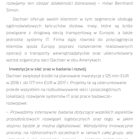
rozwijamy ten obszar działalności biznesowej
– mówi Bernhard
Simon.
Dachser oferuje swoim klientom w tym segmencie obsługę
ogólnoświatowych łańcuchów dostaw, trasy, które są ściśle
powiązane z drogową siecią transportową w Europie, a także
jednolite systemy IT. Firma dąży również do przyciągnięcia
klientów spoza Europy poprzez rozszerzenie realizowanych
operacji o transporty wewnątrzazjatyckie oraz ukierunkowany
wzrost organiczny sieci Dachser w obu Amerykach.
Inwestycje w sieć oraz w badania i rozwój
Dachser zwiększył środki na planowane inwestycje z 125 mln EUR
w 2016 r. do 177 mln EUR w 2017 r. Projekty te są ukierunkowane
przede wszystkim na rozbudowywanie sieci i poszczególnych
lokalizacji, rozwijanie systemów IT oraz prace badawczo-
rozwojowe.
–
Prowadzimy intensywne badania dotyczące wszelkich aspektów
przyszłościowych rozwiązań logistycznych oraz tego, w jakim
stopniu będzie je można digitalizować. Wdrożyliśmy innowacyjne
procesy na różnorodnych szczeblach w ramach całej grupy, aby