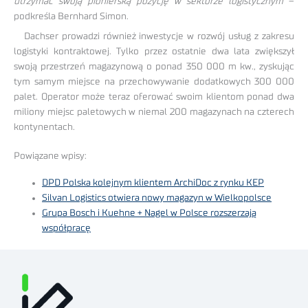
utrzymać swoją pionierską pozycję w sektorze logistycznym
–
podkreśla Bernhard Simon.
Dachser prowadzi również inwestycje w rozwój usług z zakresu
logistyki kontraktowej. Tylko przez ostatnie dwa lata zwiększył
swoją przestrzeń magazynową o ponad 350 000 m kw., zyskując
tym samym miejsce na przechowywanie dodatkowych 300 000
palet. Operator może teraz oferować swoim klientom ponad dwa
miliony miejsc paletowych w niemal 200 magazynach na czterech
kontynentach.
Powiązane wpisy:
DPD Polska kolejnym klientem ArchiDoc z rynku KEP
Silvan Logistics otwiera nowy magazyn w Wielkopolsce
Grupa Bosch i Kuehne + Nagel w Polsce rozszerzają
współpracę