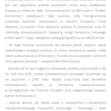
ten był napędzany przede wszystkim przez silną działalność
krajową w sektorze dóbr konsumpcyjnych w Niemczech. Drugim
elementem składowym tego sukcesu były transgraniczne
przewozy żywności realizowane w ramach European Food
Network. European Food Network zrzesza 13 partnerów oraz 10
członków stowarzyszonych i świadczy usługi transportu liniowego
w 34 krajach, mając największy zasięg geograficzny w całej Europie.
–
Do tego sukcesu przyczyniła się wysoka jakość naszych usług,
zapewniająca wiodącą pozycję na rynku, pozytywny wpływ miało
także wybudowane w Erlensee k. Frankfurtu Europejskie Centrum
dla Logistyki Żywności
– wyjaśnia Bernhard Simon.
Dachser Air & Sea Logistics odnotował spadek przychodów o 3%
do 1,54 mld EUR. Liczba przewiezionych przesyłek utrzymała się
na poziomie z 2015 roku. Niższe przychody były wynikiem
zmniejszonych stawek za transporty międzynarodowe,
w szczególności we frachcie morskim, oraz negatywnego wpływu
wahań kursów walut.
–
Dobrze wiemy, jak radzić sobie z niestabilnym charakterem
międzynarodowego transportu lotniczego i morskiego i stale