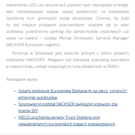
oświetlenia LED czy rekuperacji pozwoli nam oszczędzać energię.
Aby minimalizować wpływ naszej działalności na środowisko
będziemy m.in. gromadzić wodę deszczową. Chcemy, by było
to też miejsce przyjazne pracownikom, znajdzie się tu więc
stołówka, przestronny parking dla samochodów osobowych czy
wiata na rowery
– dodaje Michał Simkowski, General Manager
DACHSER European Logistics.
Terminal w Strykowie jest obecnie jednym z ośmiu polskich
oddziałów DACHSER. Magazyn był pierwszą placówką operatora
w naszym kraju, odkąd rozpoczął on tutaj działalność w 2006 r.
Powiązane wpisy:
Solaris podpisuje Europejską Deklarację na rzecz „czystych”
emisyjnie autobusów
Sosnowiecki oddział DACHSER zwiększył przewozy dla
branży DIY
IVECO uruchamia serwisy Truck Stations przy
najważniejszych europejskich trasach przewozowych