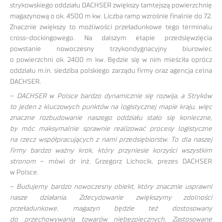
strykowskiego oddziału DACHSER zwiększy tamtejszą powierzchnię
magazynową o ok. 4500 m kw. Liczba ramp wzrośnie finalnie do 72.
Znacznie zwiększy to możliwości przeładunkowe tego terminalu
cross-dockingowego. Na dalszym etapie przedsięwzięcia
powstanie nowoczesny trzykondygnacyjny biurowiec
o powierzchni ok. 2400 m kw. Będzie się w nim mieściła oprócz
oddziału m.in. siedziba polskiego zarządu firmy oraz agencja celna
DACHSER.
–
DACHSER w Polsce bardzo dynamicznie się rozwija, a Stryków
to jeden z kluczowych punktów na logistycznej mapie kraju, więc
znaczne rozbudowanie naszego oddziału stało się konieczne,
by móc maksymalnie sprawnie realizować procesy logistyczne
na rzecz współpracujących z nami przedsiębiorstw. To dla naszej
firmy bardzo ważny krok, który przyniesie korzyści wszystkim
stronom
– mówi dr inż. Grzegorz Lichocik, prezes DACHSER
w Polsce.
–
Budujemy bardzo nowoczesny obiekt, który znacznie usprawni
nasze działania. Zdecydowanie zwiększymy zdolności
przeładunkowe, magazyn będzie też dostosowany
do przechowywania towarów niebezpiecznych. Zastosowane