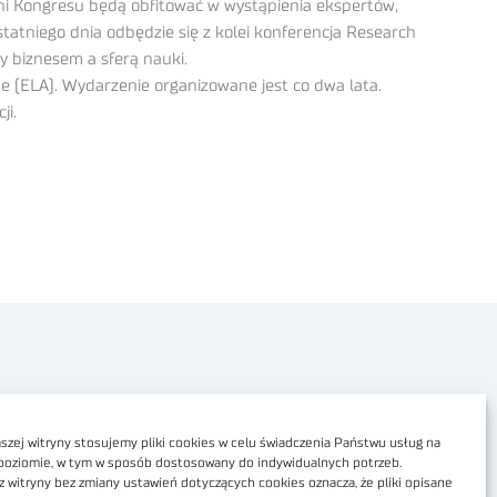
ni Kongresu będą obfitować w wystąpienia ekspertów,
tatniego dnia odbędzie się z kolei konferencja Research
 biznesem a sferą nauki.
 (ELA). Wydarzenie organizowane jest co dwa lata.
ji.
Polityka prywatności
Dostępność cyfrowa
zej witryny stosujemy pliki cookies w celu świadczenia Państwu usług na
poziomie, w tym w sposób dostosowany do indywidualnych potrzeb.
Regulamin Portalu
z witryny bez zmiany ustawień dotyczących cookies oznacza, że pliki opisane