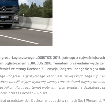
ongresu Logistycznego LOGISTICS 2016, jednego z najważniejsz
sem Logistycznym EUROLOG 2016. Tematem przewodnim wydarzeni
wnież ze strony Dachser. XIII edycja Kongresu odbędzie się w dni
iego Kongresu Logistycznego, który jest największym tego typu 
 branżę, umożliwiające wymianę wiedzy i doświadczeń między prakty
stnikom Kongresu temat wpływu megatrendów na działalność oper
ocik, prezes Dachser w Polsce.
 przedstawicieli Dachser w debacie w ramach Sesji Plenarnej. Po