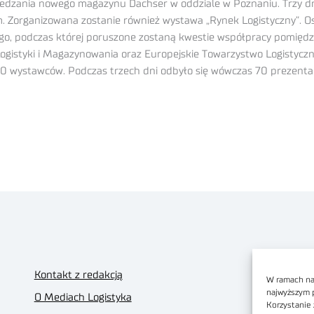
iedzania nowego magazynu Dachser w oddziale w Poznaniu. Trzy d
rm. Zorganizowana zostanie również wystawa „Rynek Logistyczny”. Os
o, podczas której poruszone zostaną kwestie współpracy pomiędzy
gistyki i Magazynowania oraz Europejskie Towarzystwo Logistyczne
0 wystawców. Podczas trzech dni odbyło się wówczas 70 prezentac
Kontakt z redakcją
W ramach nas
najwyższym 
O Mediach Logistyka
Korzystanie 