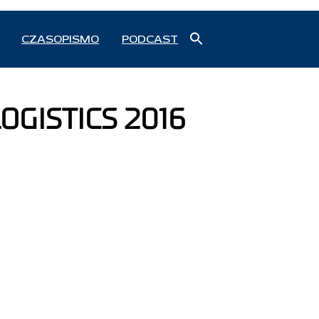
Search
CZASOPISMO
PODCAST
for:
Search Button
LOGISTICS 2016