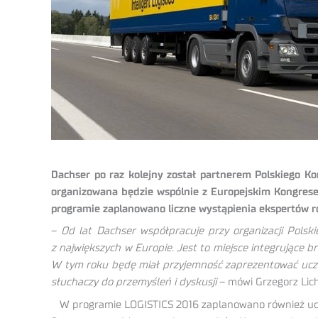
Dachser po raz kolejny został partnerem Polskiego K
organizowana będzie wspólnie z Europejskim Kongre
programie zaplanowano liczne wystąpienia ekspertów ró
–
Od lat Dachser współpracuje przy organizacji Polsk
z największych w Europie. Jest to miejsce integrujące
W tym roku będę miał przyjemność zaprezentować ucze
słuchaczy do przemyśleń i dyskusji
– mówi Grzegorz Lich
W programie LOGISTICS 2016 zaplanowano również udział