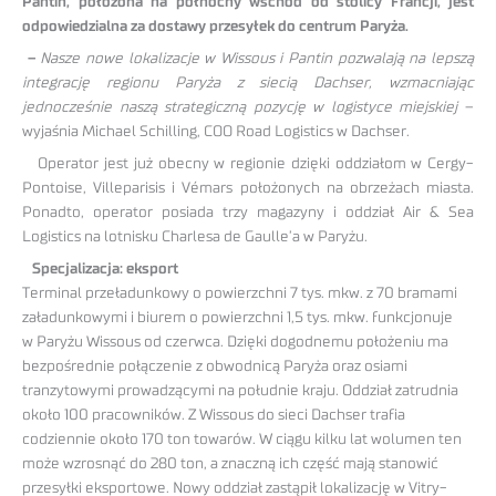
Pantin, położona na północny wschód od stolicy Francji, jest
odpowiedzialna za dostawy przesyłek do centrum Paryża.
–
Nasze nowe lokalizacje w Wissous i Pantin pozwalają na lepszą
integrację regionu Paryża z siecią Dachser, wzmacniając
jednocześnie naszą strategiczną pozycję w logistyce miejskiej
–
wyjaśnia Michael Schilling, COO Road Logistics w Dachser.
Operator jest już obecny w regionie dzięki oddziałom w Cergy-
Pontoise, Villeparisis i Vémars położonych na obrzeżach miasta.
Ponadto, operator posiada trzy magazyny i oddział Air & Sea
Logistics na lotnisku Charlesa de Gaulle’a w Paryżu.
Specjalizacja: eksport
Terminal przeładunkowy o powierzchni 7 tys. mkw. z 70 bramami
załadunkowymi i biurem o powierzchni 1,5 tys. mkw. funkcjonuje
w Paryżu Wissous od czerwca. Dzięki dogodnemu położeniu ma
bezpośrednie połączenie z obwodnicą Paryża oraz osiami
tranzytowymi prowadzącymi na południe kraju. Oddział zatrudnia
około 100 pracowników. Z Wissous do sieci Dachser trafia
codziennie około 170 ton towarów. W ciągu kilku lat wolumen ten
może wzrosnąć do 280 ton, a znaczną ich część mają stanowić
przesyłki eksportowe. Nowy oddział zastąpił lokalizację w Vitry-