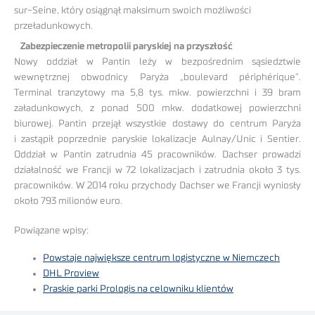
sur-Seine, który osiągnął maksimum swoich możliwości
przeładunkowych.
Zabezpieczenie metropolii paryskiej na przyszłość
Nowy oddział w Pantin leży w bezpośrednim sąsiedztwie
wewnętrznej obwodnicy Paryża „boulevard périphérique”.
Terminal tranzytowy ma 5,8 tys. mkw. powierzchni i 39 bram
załadunkowych, z ponad 500 mkw. dodatkowej powierzchni
biurowej. Pantin przejął wszystkie dostawy do centrum Paryża
i zastąpił poprzednie paryskie lokalizacje Aulnay/Unic i Sentier.
Oddział w Pantin zatrudnia 45 pracowników. Dachser prowadzi
działalność we Francji w 72 lokalizacjach i zatrudnia około 3 tys.
pracowników. W 2014 roku przychody Dachser we Francji wyniosły
około 793 milionów euro.
Powiązane wpisy:
Powstaje największe centrum logistyczne w Niemczech
DHL Proview
Praskie parki Prologis na celowniku klientów