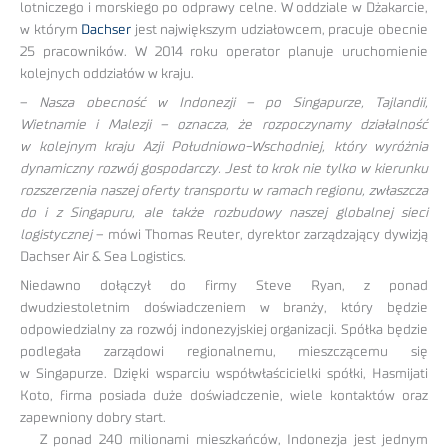
lotniczego i morskiego po odprawy celne. W oddziale w Dżakarcie,
w którym
Dachser
jest największym udziałowcem, pracuje obecnie
25 pracowników. W 2014 roku operator planuje uruchomienie
kolejnych oddziałów w kraju.
–
Nasza obecność w Indonezji – po Singapurze, Tajlandii,
Wietnamie i Malezji – oznacza, że rozpoczynamy działalność
w kolejnym kraju Azji Południowo-Wschodniej, który wyróżnia
dynamiczny rozwój gospodarczy. Jest to krok nie tylko w kierunku
rozszerzenia naszej oferty transportu w ramach regionu, zwłaszcza
do i z Singapuru, ale także rozbudowy naszej globalnej sieci
logistycznej
– mówi Thomas Reuter, dyrektor zarządzający dywizją
Dachser Air & Sea Logistics.
Niedawno dołączył do firmy Steve Ryan, z ponad
dwudziestoletnim doświadczeniem w branży, który będzie
odpowiedzialny za rozwój indonezyjskiej organizacji. Spółka będzie
podlegała zarządowi regionalnemu, mieszczącemu się
w Singapurze. Dzięki wsparciu współwłaścicielki spółki, Hasmijati
Koto, firma posiada duże doświadczenie, wiele kontaktów oraz
zapewniony dobry start.
Z ponad 240 milionami mieszkańców, Indonezja jest jednym