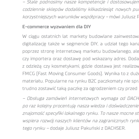
– Stale podnosimy nasze kompetencje i dostosowujemy 
codziennie sklepów dodaliśmy kilkadziesiąt nowych p
korzystniejszych warunków współpracy –
mówi Juliusz P
E-commerce wyzwaniem dla DIY
W ciągu ostatnich lat markety budowlane zainwestow
digitalizację także w segmencie DIY, a udział tego k
poprzez stronę internetową marketu budowlanego, ale 
czy importera oraz dostawę pod wskazany adres. Dodat
z odzieżą czy kosmetykami, gdzie dostawa jest realizo
FMCG (Fast Moving Consumer Goods). Wynika to z dużej
materiału. Popularne na rynku B2C paczkomaty nie spra
trudno zostawić taką paczkę za ogrodzeniem czy przed 
– Obsługa zamówień internetowych wymaga od DACHSER 
po raz kolejny procentują nasza wiedza i doświadczeni
znajomość specyfiki lokalnego rynku. To nasze mocne str
wspiera rozwój naszych klientów na zagranicznych ryn
tego rynku –
dodaje Juliusz Pakuński z DACHSER.