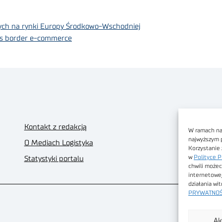
ych na rynki Europy Środkowo-Wschodniej
oss border e-commerce
Kontakt z redakcją
W ramach nas
najwyższym 
O Mediach Logistyka
Korzystanie 
w
Polityce P
Statystyki portalu
chwili możec
internetowe
działania wi
PRYWATNOŚ
Ak