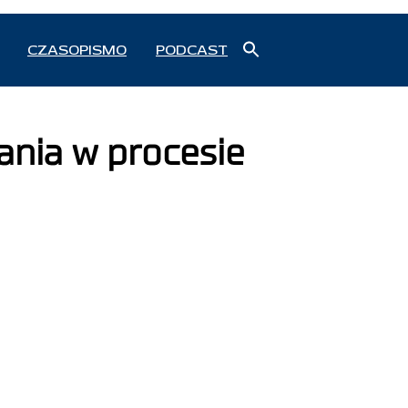
Search
CZASOPISMO
PODCAST
for:
Search Button
nia w procesie