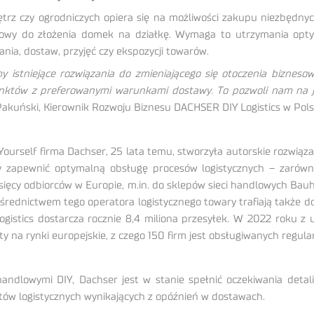
z czy ogrodniczych opiera się na możliwości zakupu niezbędny
gotowy do złożenia domek na działkę. Wymaga to utrzymania op
ia, dostaw, przyjęć czy ekspozycji towarów.
istniejące rozwiązania do zmieniającego się otoczenia biznesow
unktów z preferowanymi warunkami dostawy. To pozwoli nam na je
akuński, Kierownik Rozwoju Biznesu DACHSER DIY Logistics w Pols
ourself firma Dachser, 25 lata temu, stworzyła autorskie rozwią
 by zapewnić optymalną obsługę procesów logistycznych – zaró
ysięcy odbiorców w Europie, m.in. do sklepów sieci handlowych Bau
średnictwem tego operatora logistycznego towary trafiają także do
gistics dostarcza rocznie 8,4 miliona przesyłek. W 2022 roku z
 na rynki europejskie, z czego 150 firm jest obsługiwanych regular
i handlowymi DIY, Dachser jest w stanie spełnić oczekiwania deta
ztów logistycznych wynikających z opóźnień w dostawach.