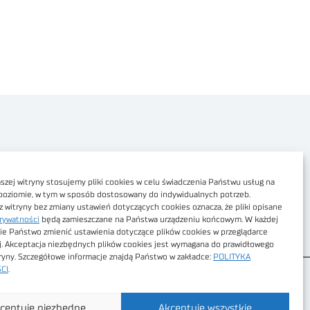
Polityka prywatności
Dostępność cyfrowa
zej witryny stosujemy pliki cookies w celu świadczenia Państwu usług na
poziomie, w tym w sposób dostosowany do indywidualnych potrzeb.
Regulamin Portalu
z witryny bez zmiany ustawień dotyczących cookies oznacza, że pliki opisane
rywatności
będą zamieszczane na Państwa urządzeniu końcowym. W każdej
Regulamin sklepu
ie Państwo zmienić ustawienia dotyczące plików cookies w przeglądarce
j. Akceptacja niezbędnych plików cookies jest wymagana do prawidłowego
tryny. Szczegółowe informacje znajdą Państwo w zakładce:
POLITYKA
CI
.
ceptuję niezbędne
Akceptuję wszystkie