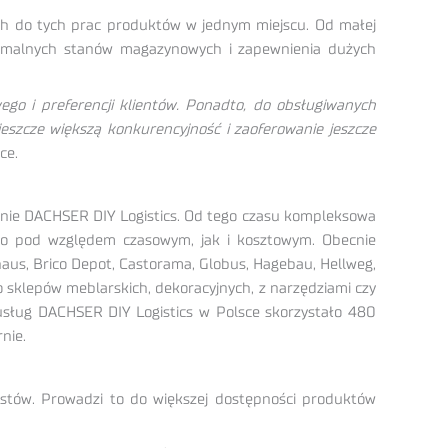
ch do tych prac produktów w jednym miejscu. Od małej
tymalnych stanów magazynowych i zapewnienia dużych
ego i preferencji klientów. Ponadto, do obsługiwanych
szcze większą konkurencyjność i zaoferowanie jeszcze
ce.
zanie DACHSER DIY Logistics. Od tego czasu kompleksowa
wno pod względem czasowym, jak i kosztowym. Obecnie
haus, Brico Depot, Castorama, Globus, Hagebau, Hellweg,
 sklepów meblarskich, dekoracyjnych, z narzędziami czy
 usług DACHSER DIY Logistics w Polsce skorzystało 480
nie.
listów. Prowadzi to do większej dostępności produktów