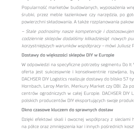
Popularność marketów budowlanych, wyposażenia wnętr
śrubki, przez meble łazienkowe czy narzędzia, po 
powierzchni składowania. A także rozplanowania pakowan
– Stale podnosimy nasze kompetencje i dostosowujemy 
codziennie sklepów dodaliśmy kilkadziesiąt nowych p
korzystniejszych warunków współpracy –
mówi Juliusz P
Dostawy do większości sklepów DIY w Europie
W odpowiedzi na specyficzne potrzeby segmentu Do It Y
oferta jest sukcesywnie i konsekwentnie rozwijana,
DACHSER DIY Logistics realizuje dostawy do blisko 57 t
Hornbach, Leroy Merlin, Merkury Market czy OBI. Za po
centrów ogrodniczych w całej Europie. DACHSER DIY Lo
polskich producentów DIY eksportujących swoje produkty
Okno czasowe kluczem do sprawnych dostaw
Dzięki efektowi skali i owocnej współpracy z sieciam
na półce oraz zmniejszenia kar i innych pośrednich kos