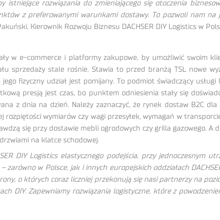
istniejące rozwiązania do zmieniającego się otoczenia biznesow
unktów z preferowanymi warunkami dostawy. To pozwoli nam na je
akuński, Kierownik Rozwoju Biznesu DACHSER DIY Logistics w Pols
ały w e-commerce i platformy zakupowe, by umożliwić swoim kli
anału sprzedaży stale rośnie. Stawia to przed branżą TSL nowe w
jego fizyczny udział jest pomijany. To podmiot świadczący usługi
kową presją jest czas, bo punktem odniesienia stały się doświa
wana z dnia na dzień. Należy zaznaczyć, że rynek dostaw B2C dla
 rozpiętości wymiarów czy wagi przesyłek, wymagań w transporcie
wdzą się przy dostawie mebli ogrodowych czy grilla gazowego. A 
drzwiami na klatce schodowej.
DIY Logistics elastycznego podejścia, przy jednoczesnym utrzy
e – zarówno w Polsce, jak i innych europejskich oddziałach DACHS
ony, o których coraz liczniej przekonują się nasi partnerzy na po
kach DIY. Zapewniamy rozwiązania logistyczne, które z powodzenie