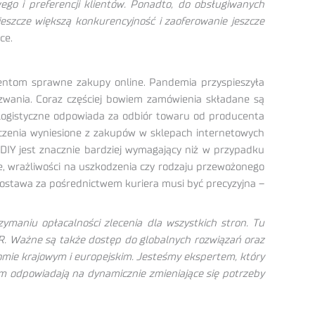
ego i preferencji klientów. Ponadto, do obsługiwanych
szcze większą konkurencyjność i zaoferowanie jeszcze
ce.
entom sprawne zakupy online. Pandemia przyspieszyła
yzwania. Coraz częściej bowiem zamówienia składane są
 logistyczne odpowiada za odbiór towaru od producenta
dczenia wyniesione z zakupów w sklepach internetowych
 DIY jest znacznie bardziej wymagający niż w przypadku
, wrażliwości na uszkodzenia czy rodzaju przewożonego
dostawa za pośrednictwem kuriera musi być precyzyjna –
maniu opłacalności zlecenia dla wszystkich stron. Tu
ER. Ważne są także dostęp do globalnych rozwiązań oraz
ziomie krajowym i europejskim. Jesteśmy ekspertem, który
m odpowiadają na dynamicznie zmieniające się potrzeby