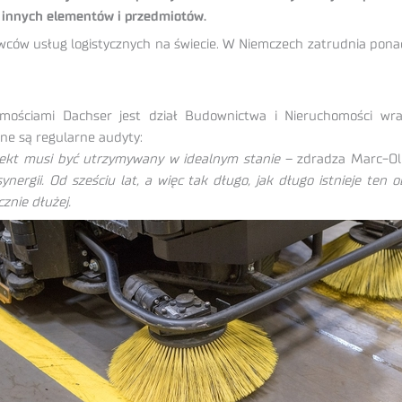
i innych elementów i przedmiotów.
tawców usług logistycznych na świecie. W Niemczech zatrudnia pon
homościami Dachser jest dział Budownictwa i Nieruchomości wr
ne są regularne audyty:
biekt musi być utrzymywany w idealnym stanie
– zdradza Marc-Oli
nergii. Od sześciu lat, a więc tak długo, jak długo istnieje ten 
znie dłużej.