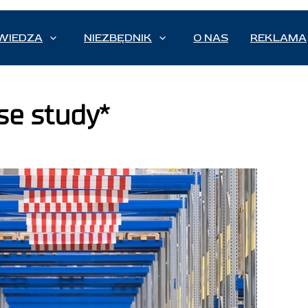
WIEDZA
NIEZBĘDNIK
O NAS
REKLAMA
se study*