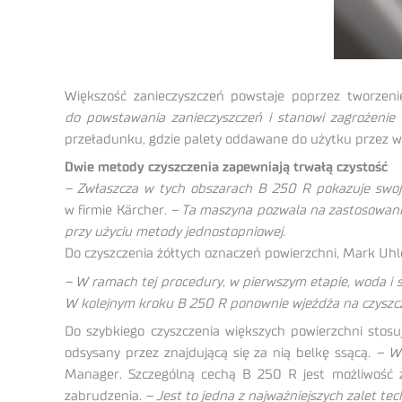
Większość zanieczyszczeń powstaje poprzez tworzenie
do powstawania zanieczyszczeń i stanowi zagrożeni
przeładunku, gdzie palety oddawane do użytku przez wó
Dwie metody czyszczenia zapewniają trwałą czystość
– Zwłaszcza w tych obszarach B 250 R pokazuje swoje
w firmie Kärcher.
– Ta maszyna pozwala na zastosowanie
przy użyciu metody jednostopniowej.
Do czyszczenia żółtych oznaczeń powierzchni, Mark Uhl
– W ramach tej procedury, w pierwszym etapie, woda i 
W kolejnym kroku B 250 R ponownie wjeżdża na czyszc
Do szybkiego czyszczenia większych powierzchni stos
odsysany przez znajdującą się za nią belkę ssącą.
– W 
Manager. Szczególną cechą B 250 R jest możliwość z
zabrudzenia.
– Jest to jedna z najważniejszych zalet te