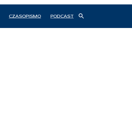
Search
CZASOPISMO
PODCAST
for:
Search Button