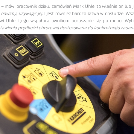
– mówi pracownik działu zamówień Mark Uhle, to właśnie on lub j
bawimy, używając jej
. I jest również bardzo łatwa w obsłudze. Wsz
i Uhle i jego współpracownikom poruszanie się po menu. Wybr
stawienia prędkości obrotowej dostosowane do konkretnego zadan