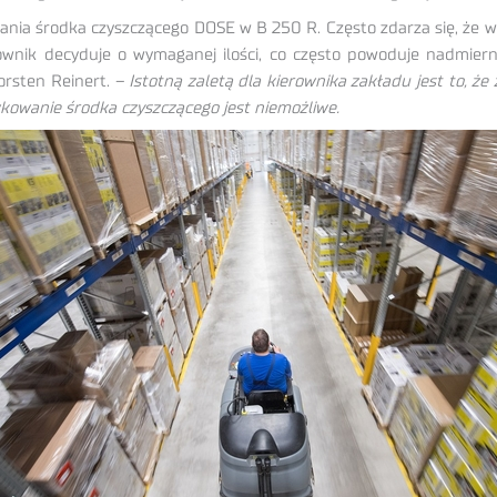
ania środka czyszczącego DOSE w B 250 R. Często zdarza się, że w
ownik decyduje o wymaganej ilości, co często powoduje nadmie
rsten Reinert.
– Istotną zaletą dla kierownika zakładu jest to, 
wkowanie środka czyszczącego jest niemożliwe.