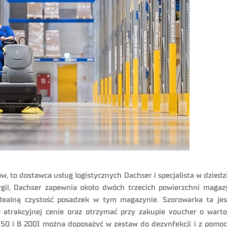
ów, to dostawca usług logistycznych Dachser i specjalista w dziedz
ii, Dachser zapewnia około dwóch trzecich powierzchni maga
ealną czystość posadzek w tym magazynie. Szorowarka ta jes
atrakcyjnej cenie oraz otrzymać przy zakupie voucher o wart
50 i B 200) można doposażyć w zestaw do dezynfekcji i z pomoc