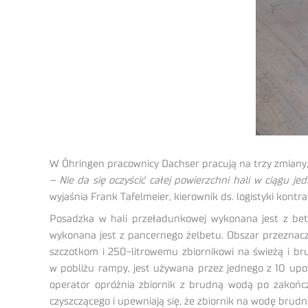
W Öhringen pracownicy Dachser pracują na trzy zmiany, pi
– Nie da się oczyścić całej powierzchni hali w ciągu 
wyjaśnia Frank Tafelmeier, kierownik ds. logistyki kontra
Posadzka w hali przeładunkowej wykonana jest z beto
wykonana jest z pancernego żelbetu. Obszar przeznacz
szczotkom i 250-litrowemu zbiornikowi na świeżą i b
w pobliżu rampy, jest używana przez jednego z 10 up
operator opróżnia zbiornik z brudną wodą po zakońc
czyszczącego i upewniają się, że zbiornik na wodę brudną