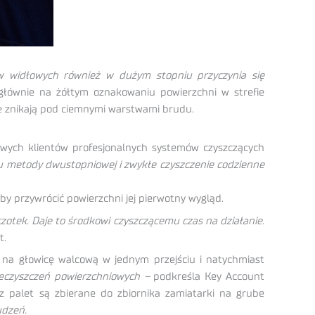
 widłowych również w dużym stopniu przyczynia się
głównie na żółtym oznakowaniu powierzchni w strefie
ie znikają pod ciemnymi warstwami brudu.
owych klientów profesjonalnych systemów czyszczących
u metody dwustopniowej i zwykłe czyszczenie codzienne
 przywrócić powierzchni jej pierwotny wygląd.
otek. Daje to środkowi czyszczącemu czas na działanie.
t.
 na głowicę walcową w jednym przejściu i natychmiast
ieczyszczeń powierzchniowych –
podkreśla Key Account
 palet są zbierane do zbiornika zamiatarki na grube
udzeń.