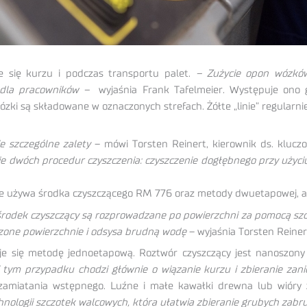
 się kurzu i podczas transportu palet.
– Zużycie opon wózków
e dla pracowników –
wyjaśnia Frank Tafelmeier. Występuje ono 
zki są składowane w oznaczonych strefach. Żółte „linie” regularn
 szczególne zalety
– mówi Torsten Reinert, kierownik ds. klucz
 dwóch procedur czyszczenia: czyszczenie dogłębnego przy użyci
e używa środka czyszczącego RM 776 oraz metody dwuetapowej, aby
środek czyszczący są rozprowadzane po powierzchni za pomocą szcz
zone powierzchnie i odsysa brudną wodę
– wyjaśnia Torsten Reiner
uje się metodę jednoetapową. Roztwór czyszczący jest nanoszony
tym przypadku chodzi głównie o wiązanie kurzu i zbieranie zan
amiatania wstępnego. Luźne i małe kawałki drewna lub wióry z
chnologii szczotek walcowych, która ułatwia zbieranie grubych zabr