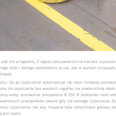
ęć dni w tygodniu. Z reguły cała powierzchnia hali jest czyszczona
jednego dnia i dlatego podzieliliśmy ją tak, aby w każdym przypa
ktowej.
nu. Do jej czyszczenia wykorzystuje się nieco mniejszą szoro
ony do czyszczenia bez wysokich regałów ma powierzchnię około
rudną wodę, szorowarka samojezdna B 250 R doskonale radzi sob
oważnionych pracowników zawsze gdy coś wymaga czyszczenia. Zaz
zeniu czyszczenia, tak aby maszyna była natychmiast gotowa do
 jest czysty.