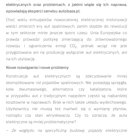
elektrycznych oraz problemach, z jakimi wiąże się ich naprawa,
opowiadają eksperci serwisu autobaza.pl.
Choć wielu entuzjastów nowoczesnej, elektrycznej motoryzacji
wieści zmierzch ery aut spalinowych, zanim dojdzie do rewolucji
w tym sektorze minie jeszcze sporo czasu. Unia Europejska co
prawda prowadzi politykę zmierzającą do zrównoważonego
rozwoju i ograniczenia emisji CO
, jednak wciąż nie jest
2
przygotowana ani na produkcję wyłącznie aut elektrycznych, ani
na ich utylizację.
Nowe rozwiązania i nowe problemy
Konstrukcje aut elektrycznych są zdecydowanie mniej
skomplikowane niż pojazdów spalinowych. Nie posiadają sprzęgła,
koła dwumasowego, alternatora czy katalizatora, które
w przypadku aut z tradycyjnym napędem często są najbardziej
kosztowne w naprawach. Brak w nich także układu wydechowego.
Użytkownicy nie muszą też martwić się o wymianę płynów,
rozrządu czy stan wtryskiwaczy. Czy to oznacza, że auta
elektryczne są mniej problematyczne?
– Ze względu na specyficzną budowę, pojazdy elektryczne