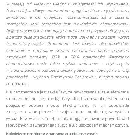
wymagają od kierowcy wiedzy i umiejętności ich użytkowania.
Najbardziej wrażliwym elementem są ogniwa, które mają określoną
żywotność, a ich wydajność może zmniejszać się z czasem,
szczególnie jeśli samochód jest niewłaściwie eksploatowany.
Negatywny wpływ na kondycję baterii ma na przykład długa jazda
z bardzo dużą prędkością, która może wpłynąć na znaczny wzrost
temperatury ogniw. Problemem jest również nieodpowiednie
ładowanie – optymalny poziom naładowania baterii powinien
oscylować pomiędzy 80% a 20% pojemności. Zaszkodzić
akumulatorowi może także szybkie ładowanie – zbyt często
wykorzystywane może być przyczyną awarii lub wpłynąć na utratę
pojemności –
wyjaśnia Przemysław Gąsiorowski, ekspert serwisu
autobaza.pl.
Nie bez znaczenia jest także fakt, że nowoczesne auta elektryczne
są przepełnione elektroniką. Cały układ sterowania jest ze sobą
połączony poprzez moduł elektroniczny. To on odpowiada
za system zabezpieczeń i czujniki oraz monitoring wszystkich
wskaźników w aucie. Te elementy mogą ulec awarii z powodu wad
fabrycznych, zewnętrznego zużycia lub uszkodzeń mechanicznych.
Największe problemy z naprawą aut elektrycznych