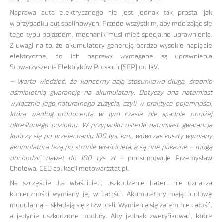
Naprawa auta elektrycznego nie jest jednak tak prosta, jak
w przypadku aut spalinowych. Przede wszystkim, aby móc zająć się
tego typu pojazdem, mechanik musi mieć specjalne uprawnienia.
Z uwagi na to, że akumulatory generują bardzo wysokie napięcie
elektryczne, do ich naprawy wymagane są uprawnienia
Stowarzyszenia Elektryków Polskich (SEP) do 1kV.
– Warto wiedzieć, że koncerny dają stosunkowo długą, średnio
ośmioletnią gwarancję na akumulatory. Dotyczy ona natomiast
wyłącznie jego naturalnego zużycia, czyli w praktyce pojemności,
która według producenta w tym czasie nie spadnie poniżej
określonego poziomu. W przypadku usterki natomiast gwarancja
kończy się po przejechaniu 100 tys. km., wówczas koszty wymiany
akumulatora leżą po stronie właściciela, a są one pokaźne – mogą
dochodzić nawet do 100 tys. zł –
podsumowuje Przemysław
Cholewa, CEO aplikacji motowarsztat.pl.
Na szczęście dla właścicieli, uszkodzenie baterii nie oznacza
konieczności wymiany jej w całości. Akumulatory mają budowę
modularną – składają się z tzw. celi. Wymienia się zatem nie całość,
a jedynie uszkodzone moduły. Aby jednak zweryfikować, które