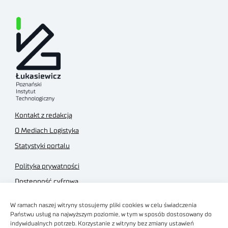
Kontakt z redakcją
O Mediach Logistyka
Statystyki portalu
Polityka prywatności
Dostępność cyfrowa
Regulamin Portalu
W ramach naszej witryny stosujemy pliki cookies w celu świadczenia
Regulamin sklepu
Państwu usług na najwyższym poziomie, w tym w sposób dostosowany do
indywidualnych potrzeb. Korzystanie z witryny bez zmiany ustawień