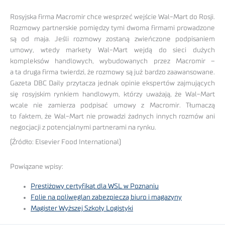
Rosyjska firma Macromir chce wesprzeć wejście Wal-Mart do Rosji.
Rozmowy partnerskie pomiędzy tymi dwoma firmami prowadzone
są od maja. Jeśli rozmowy zostaną zwieńczone podpisaniem
umowy, wtedy markety Wal-Mart wejdą do sieci dużych
kompleksów handlowych, wybudowanych przez Macromir –
a ta druga firma twierdzi, że rozmowy są już bardzo zaawansowane.
Gazeta DBC Daily przytacza jednak opinie ekspertów zajmujących
się rosyjskim rynkiem handlowym, którzy uważają, że Wal-Mart
wcale nie zamierza podpisać umowy z Macromir. Tłumaczą
to faktem, że Wal-Mart nie prowadzi żadnych innych rozmów ani
negocjacji z potencjalnymi partnerami na rynku.
(Źródło: Elsevier Food International)
Powiązane wpisy:
Prestiżowy certyfikat dla WSL w Poznaniu
Folie na poliwęglan zabezpieczą biuro i magazyny
Magister Wyższej Szkoły Logistyki