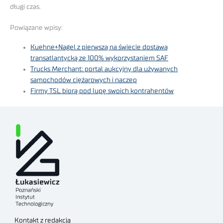
długi czas.
Powiązane wpisy:
Kuehne+Nagel z pierwszą na świecie dostawą
transatlantycką ze 100% wykorzystaniem SAF
Trucks Merchant: portal aukcyjny dla używanych
samochodów ciężarowych i naczep
Firmy TSL biorą pod lupę swoich kontrahentów
Kontakt z redakcją