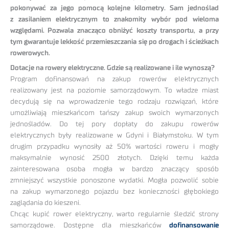
pokonywać za jego pomocą kolejne kilometry. Sam jednoślad
z zasilaniem elektrycznym to znakomity wybór pod wieloma
względami. Pozwala znacząco obniżyć koszty transportu, a przy
tym gwarantuje lekkość przemieszczania się po drogach i ścieżkach
rowerowych.
Dotacje na rowery elektryczne. Gdzie są realizowane i ile wynoszą?
Program dofinansowań na zakup rowerów elektrycznych
realizowany jest na poziomie samorządowym. To władze miast
decydują się na wprowadzenie tego rodzaju rozwiązań, które
umożliwiają mieszkańcom tańszy zakup swoich wymarzonych
jednośladów. Do tej pory dopłaty do zakupu rowerów
elektrycznych były realizowane w Gdyni i Białymstoku. W tym
drugim przypadku wynosiły aż 50% wartości roweru i mogły
maksymalnie wynosić 2500 złotych. Dzięki temu każda
zainteresowana osoba mogła w bardzo znaczący sposób
zmniejszyć wszystkie ponoszone wydatki. Mogła pozwolić sobie
na zakup wymarzonego pojazdu bez konieczności głębokiego
zaglądania do kieszeni.
Chcąc kupić rower elektryczny, warto regularnie śledzić strony
samorządowe. Dostępne dla mieszkańców
dofinansowanie