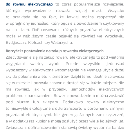
do roweru elektrycznego
to coraz popularniejsze rozwiązanie,
którego wprowadzenie rozważa więcej miast. Wszystko
to przekłada się na fakt, że łatwiej można zaopatrzyć się
w upragniony jednoślad, który będzie z powodzeniem użytkowany
na co dzień. Dofinansowanie różnych pojazdów elektrycznych
może w najbliższym czasie pojawić się również we Wrocławiu,
Bydgoszczy, Kielcach czy Wałbrzychu.
Korzyści z postawienia na zakup rowerów elektrycznych
Zdecydowanie się na zakup roweru elektrycznego to pod wieloma
względami świetny wybór. Przede wszystkim jednoślad
wyposażony w elektryczne wspomaganie nie wymaga użycia dużej
siły do pokonania wielu kilometrów. Dzięki temu idealnie sprawdza
się w mieście i pozwala sprawnie dostać się w każde miejsce. Nie
ma również, jak w przypadku samochodów elektrycznych
problemu z parkowaniem. Rower z powodzeniem można zostawić
pod biurem lub sklepem. Dodatkowo rowery elektryczne
to niezwykle ekologiczne środki transportu w porównaniu z innymi
pojazdami elektrycznymi. Nie generują żadnych zanieczyszczeń,
a w dodatku raz kupione mogą posłużyć przez wiele kolejnych lat.
Zwłaszcza z dofinansowaniem stanowią świetny wybór na bardzo