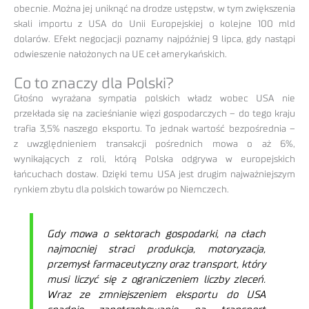
obecnie. Można jej uniknąć na drodze ustępstw, w tym zwiększenia
skali importu z USA do Unii Europejskiej o kolejne 100 mld
dolarów. Efekt negocjacji poznamy najpóźniej 9 lipca, gdy nastąpi
odwieszenie nałożonych na UE ceł amerykańskich.
Co to znaczy dla Polski?
Głośno wyrażana sympatia polskich władz wobec USA nie
przekłada się na zacieśnianie więzi gospodarczych – do tego kraju
trafia 3,5% naszego eksportu. To jednak wartość bezpośrednia –
z uwzględnieniem transakcji pośrednich mowa o aż 6%,
wynikających z roli, którą Polska odgrywa w europejskich
łańcuchach dostaw. Dzięki temu USA jest drugim najważniejszym
rynkiem zbytu dla polskich towarów po Niemczech.
Gdy mowa o sektorach gospodarki, na cłach
najmocniej straci produkcja, motoryzacja,
przemysł farmaceutyczny oraz transport, który
musi liczyć się z ograniczeniem liczby zleceń.
Wraz ze zmniejszeniem eksportu do USA