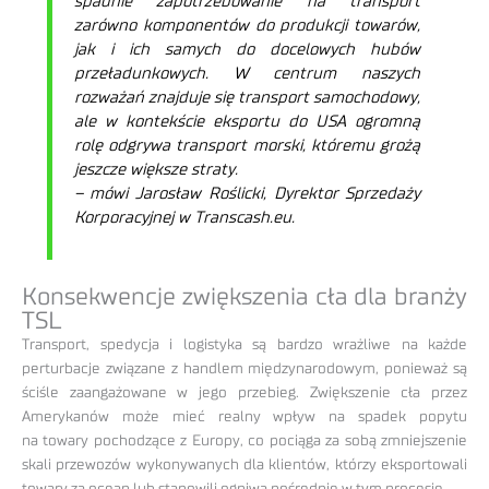
spadnie zapotrzebowanie na transport
zarówno komponentów do produkcji towarów,
jak i ich samych do docelowych hubów
przeładunkowych. W centrum naszych
rozważań znajduje się transport samochodowy,
ale w kontekście eksportu do USA ogromną
rolę odgrywa transport morski, któremu grożą
jeszcze większe straty.
– mówi Jarosław Roślicki, Dyrektor Sprzedaży
Korporacyjnej w Transcash.eu.
Konsekwencje zwiększenia cła dla branży
TSL
Transport, spedycja i logistyka są bardzo wrażliwe na każde
perturbacje związane z handlem międzynarodowym, ponieważ są
ściśle zaangażowane w jego przebieg. Zwiększenie cła przez
Amerykanów może mieć realny wpływ na spadek popytu
na towary pochodzące z Europy, co pociąga za sobą zmniejszenie
skali przewozów wykonywanych dla klientów, którzy eksportowali
towary za ocean lub stanowili ogniwa pośrednie w tym procesie.