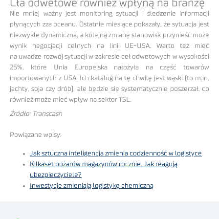
Cła odwetowe również wpłyną na branżę
Nie mniej ważny jest monitoring sytuacji i śledzenie informacji
płynących zza oceanu. Ostatnie miesiące pokazały, że sytuacja jest
niezwykle dynamiczna, a kolejną zmianę stanowisk przynieść może
wynik negocjacji celnych na linii UE-USA. Warto też mieć
na uwadze rozwój sytuacji w zakresie ceł odwetowych w wysokości
25%, które Unia Europejska nałożyła na część towarów
importowanych z USA. Ich katalog na tę chwilę jest wąski (to m.in,
jachty, soja czy drób), ale będzie się systematycznie poszerzał, co
również może mieć wpływ na sektor TSL.
Źródło: Transcash
Powiązane wpisy:
Jak sztuczna inteligencja zmienia codzienność w logistyce
Kilkaset pożarów magazynów rocznie. Jak reagują
ubezpieczyciele?
Inwestycje zmieniają logistykę chemiczną