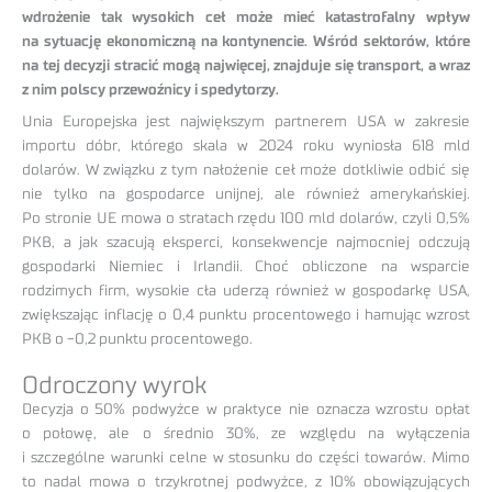
wdrożenie tak wysokich ceł może mieć katastrofalny wpływ
na sytuację ekonomiczną na kontynencie. Wśród sektorów, które
na tej decyzji stracić mogą najwięcej, znajduje się transport, a wraz
z nim polscy przewoźnicy i spedytorzy.
Unia Europejska jest największym partnerem USA w zakresie
importu dóbr, którego skala w 2024 roku wyniosła 618 mld
dolarów. W związku z tym nałożenie ceł może dotkliwie odbić się
nie tylko na gospodarce unijnej, ale również amerykańskiej.
Po stronie UE mowa o stratach rzędu 100 mld dolarów, czyli 0,5%
PKB, a jak szacują eksperci, konsekwencje najmocniej odczują
gospodarki Niemiec i Irlandii. Choć obliczone na wsparcie
rodzimych firm, wysokie cła uderzą również w gospodarkę USA,
zwiększając inflację o 0,4 punktu procentowego i hamując wzrost
PKB o -0,2 punktu procentowego.
Odroczony wyrok
Decyzja o 50% podwyżce w praktyce nie oznacza wzrostu opłat
o połowę, ale o średnio 30%, ze względu na wyłączenia
i szczególne warunki celne w stosunku do części towarów. Mimo
to nadal mowa o trzykrotnej podwyżce, z 10% obowiązujących