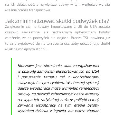
na ich działalność, a największe obawy w tym względzie wyraża
właśnie branża transportowa.
Jak zminimalizować skutki podwyżek cła?
Zwiększenie cła na towary importowane z UE do USA zostało
czasowo zawieszone, ale nadmiernym optymizmem byłoby
założenie, że do podwyżek nie dojdzie. Branża TSL powinna już
teraz przygotować się na ten scenariusz, żeby odczuć jego skutki
w jak najmniejszym stopniu.
Kluczowe jest określenie skali zaangażowania
w obsługę zamówień eksportowanych do USA
i poruszenie tematu ceł z kontrahentami
związanymi z tym rynkiem. W obecnej sytuacji
dalsza współpraca może wymagać renegocjacji
umowy, co pozwoli zabezpieczyć nasze interesy
na wypadek radykalnej zmiany polityki celnej.
Zerwanie współpracy na tym etapie byłoby
wylaniem dziecka z kąpielą, ale warto zbadać