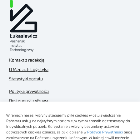
Kontakt z redakcją
O Mediach Logistyka
Statystyki portalu
Polityka prywatności
Dostępność cyfrowa
Regulamin Portalu
W ramach naszej witryny stosujemy pliki cookies w celu świadczenia
Regulamin sklepu
Państwu usług na najwyższym poziomie, w tym w sposób dostosowany do
indywidualnych potrzeb. Korzystanie z witryny bez zmiany ustawień
dotyczących cookies oznacza, że pliki opisane w
Polityce Prywatności
będą
zamieszczane na Państwa urządzeniu końcowym. W każdej chwili możecie