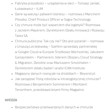
Fabryka przyszłości – urządzenia w sieci – Tomasz Janiak,
Łukasiewicz – ILiM
Dane są walutą i paliwem biznesu – rozmowa z Marcinem
Pleszko, Chief Product Officer w Sagra Technology
Czy chmura może być wsparciem dla logistyki? Rozmowa
z Jackiem Mayerem, Dyrektorem Działu Innowacji i Rozwoju
Talex SA.
Chmura publiczna. Tak czy nie? Oto jest pytanie! – rozmowa
z Urszulą Leciejewską – Szefem sprzedaży partnerskiej
w Google Cloud w Europie Środkowo Wschodniej, Jakubem
Garszyńskim – Partnerem, liderem Obszaru Cloud Strategy
& Migration, Deloitte oraz Mariuszem Smolińskim –
Dyrektorem działu badań i analiz ICAN Institute.
Magazyny danych rosną jak na drożdżach – Beyond.pl.
Jak zarządzać flotą robotów w intralogistycznej chmurze?
Rozmowa z Benjaminem Sommerem i Moritzem
Tenorthem, przedstawicielami firmy Magazino.
WIEDZA
Bezpieczeństwo przetwarzanych danych w chmurze