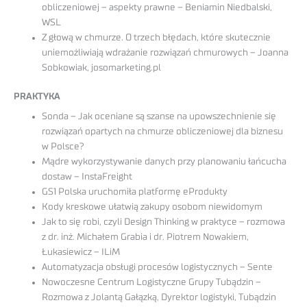
obliczeniowej – aspekty prawne – Beniamin Niedbalski,
WSL
Z głową w chmurze. O trzech błędach, które skutecznie
uniemożliwiają wdrażanie rozwiązań chmurowych – Joanna
Sobkowiak, josomarketing.pl
PRAKTYKA
Sonda – Jak oceniane są szanse na upowszechnienie się
rozwiązań opartych na chmurze obliczeniowej dla biznesu
w Polsce?
Mądre wykorzystywanie danych przy planowaniu łańcucha
dostaw – InstaFreight
GS1 Polska uruchomiła platformę eProdukty
Kody kreskowe ułatwią zakupy osobom niewidomym
Jak to się robi, czyli Design Thinking w praktyce – rozmowa
z dr. inż. Michałem Grabia i dr. Piotrem Nowakiem,
Łukasiewicz – ILiM
Automatyzacja obsługi procesów logistycznych – Sente
Nowoczesne Centrum Logistyczne Grupy Tubądzin –
Rozmowa z Jolantą Gałązką, Dyrektor logistyki, Tubądzin