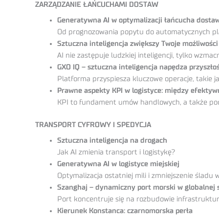
ZARZĄDZANIE ŁAŃCUCHAMI DOSTAW
Generatywna AI w optymalizacji łańcucha dosta
Od prognozowania popytu do automatycznych pl
Sztuczna inteligencja zwiększy Twoje możliwości
AI nie zastępuje ludzkiej inteligencji, tylko wzm
GXO IQ – sztuczna inteligencja napędza przyszłoś
Platforma przyspiesza kluczowe operacje, takie j
Prawne aspekty KPI w logistyce: między efektyw
KPI to fundament umów handlowych, a także pod
TRANSPORT CYFROWY I SPEDYCJA
Sztuczna inteligencja na drogach
Jak AI zmienia transport i logistykę?
Generatywna AI w logistyce miejskiej
Optymalizacja ostatniej mili i zmniejszenie śladu
Szanghaj – dynamiczny port morski w globalnej si
Port koncentruje się na rozbudowie infrastruktur
Kierunek Konstanca: czarnomorska perła