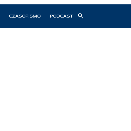
Search
CZASOPISMO
PODCAST
for:
Search Button