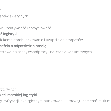
w
anów awaryjnych.
acnia kreatywność i pomysłowość.
ć logistyki
ak kompletacja, pakowanie i uzupełnianie zapasów.
nością a odpowiedzialnością
stawa do oceny współpracy i naliczania kar umownych.
 węglowego.
eci morskiej logistyki
y, cyfryzacji, ekologicznym bunkrowaniu i rozwoju połączeń multim