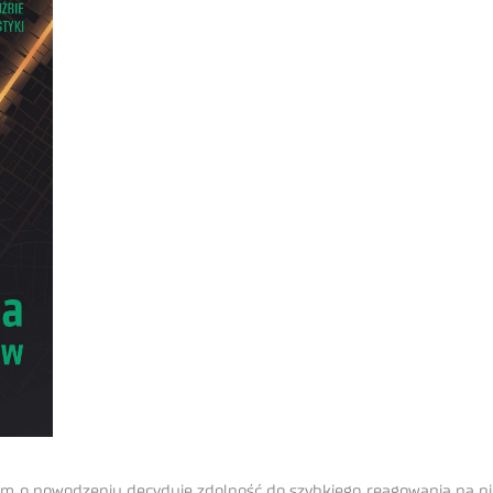
rym o powodzeniu decyduje zdolność do szybkiego reagowania na ni