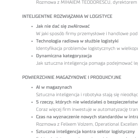
Rozmowa z MIHAIEM TEODORESCU, dyrektorem g
INTELIGENTNE ROZWIĄZANIA W LOGISTYCE
Jak nie dać się zwAIrować
W jaki sposób firmy przemysłowe i handlowe pod
Technologia radiowa w służbie logistyki
Identyfikacja problemów logistycznych w wielkopo
Dynamiczna kategoryzacja
Jak sztuczna inteligencja pomaga podejmować lep
POWIERZCHNIE MAGAZYNOWE I PRODUKCYJNE
AI w magazynach
Sztuczna inteligencja i robotyka stają się nie
5 rzeczy, których nie wiedziałeś o bezpieczeństw
Coraz więcej firm inwestuje w automatyzację tr
Czas na wyznaczenie nowych standardów w intra
Rozmowa z Felixem Volzem, Operational Excellen
Sztuczna inteligencja kontra sektor logistyczny