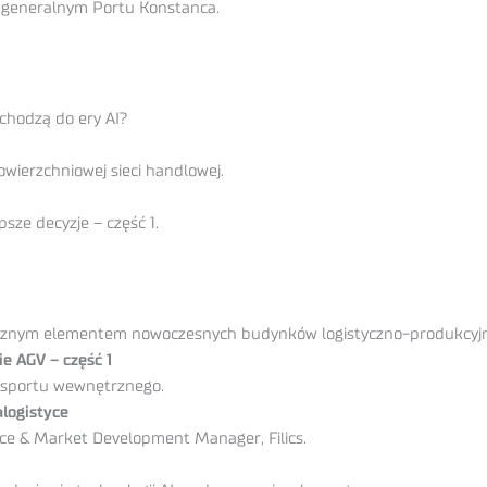
eneralnym Portu Konstanca.
chodzą do ery AI?
wierzchniowej sieci handlowej.
sze decyzje – część 1.
odłącznym elementem nowoczesnych budynków logistyczno-produkcyj
ie AGV – część 1
ansportu wewnętrznego.
logistyce
ce & Market Development Manager, Filics.