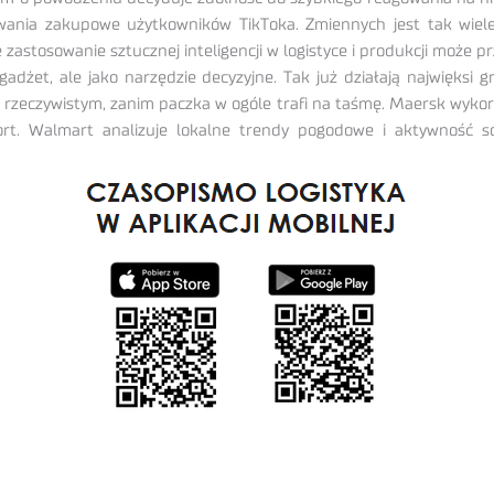
nia zakupowe użytkowników TikToka. Zmiennych jest tak wiele,
że zastosowanie sztucznej inteligencji w logistyce i produkcji może 
dżet, ale jako narzędzie decyzyjne. Tak już działają najwięksi 
e rzeczywistym, zanim paczka w ogóle trafi na taśmę. Maersk wykor
port. Walmart analizuje lokalne trendy pogodowe i aktywność 