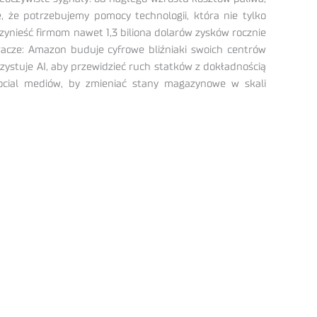
 że potrzebujemy pomocy technologii, która nie tylko
przynieść firmom nawet 1,3 biliona dolarów zysków rocznie
gracze: Amazon buduje cyfrowe bliźniaki swoich centrów
zystuje AI, aby przewidzieć ruch statków z dokładnością
social mediów, by zmieniać stany magazynowe w skali