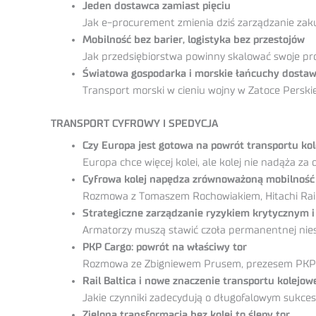
Jeden dostawca zamiast pięciu
Jak e-procurement zmienia dziś zarządzanie za
Mobilność bez barier, logistyka bez przestojów
Jak przedsiębiorstwa powinny skalować swoje pr
Światowa gospodarka i morskie łańcuchy dosta
Transport morski w cieniu wojny w Zatoce Perskie
TRANSPORT CYFROWY I SPEDYCJA
Czy Europa jest gotowa na powrót transportu ko
Europa chce więcej kolei, ale kolej nie nadąża za
Cyfrowa kolej napędza zrównoważoną mobilność
Rozmowa z Tomaszem Rochowiakiem, Hitachi Rail 
Strategiczne zarządzanie ryzykiem krytycznym 
Armatorzy muszą stawić czoła permanentnej nies
PKP Cargo: powrót na właściwy tor
Rozmowa ze Zbigniewem Prusem, prezesem PKP C
Rail Baltica i nowe znaczenie transportu kolejo
Jakie czynniki zadecydują o długofalowym sukces
Zielona transformacja bez kolei to ślepy tor