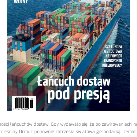
rności łańcuchów dostaw. Gdy wydawało się, że po zawirowaniac
da cieśniny Ormuz ponownie zatrzęsła światową gospodarką. Tema