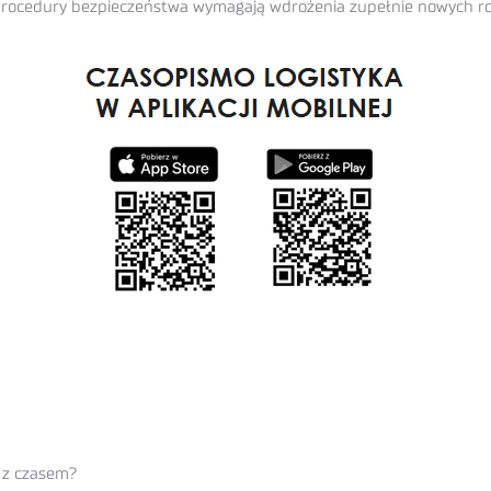
at procedury bezpieczeństwa wymagają wdrożenia zupełnie nowych r
 z czasem?