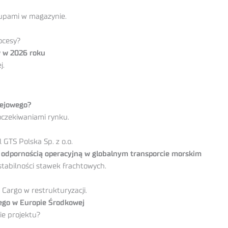
kupami w magazynie.
ocesy?
w w 2026 roku
j.
lejowego?
 oczekiwaniami rynku.
GTS Polska Sp. z o.o.
i odpornością operacyjną w globalnym transporcie morskim
tabilności stawek frachtowych.
argo w restrukturyzacji.
wego w Europie Środkowej
ie projektu?