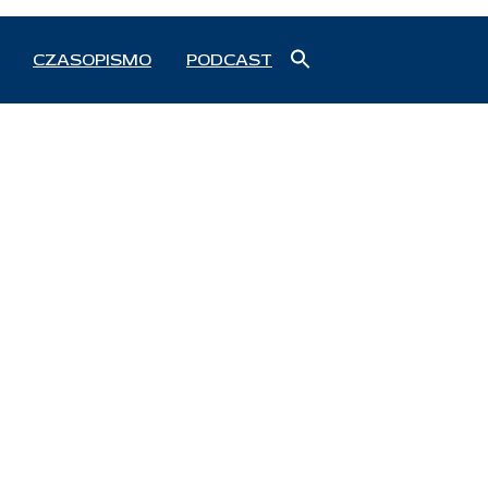
Search
CZASOPISMO
PODCAST
for:
Search Button