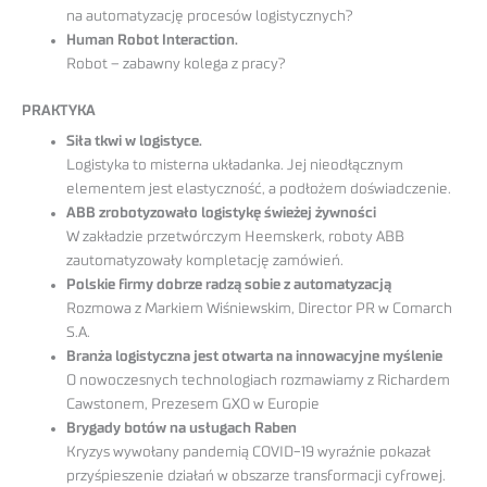
na automatyzację procesów logistycznych?
Human Robot Interaction.
Robot – zabawny kolega z pracy?
PRAKTYKA
Siła tkwi w logistyce.
Logistyka to misterna układanka. Jej nieodłącznym
elementem jest elastyczność, a podłożem doświadczenie.
ABB zrobotyzowało logistykę świeżej żywności
W zakładzie przetwórczym Heemskerk, roboty ABB
zautomatyzowały kompletację zamówień.
Polskie firmy dobrze radzą sobie z automatyzacją
Rozmowa z Markiem Wiśniewskim, Director PR w Comarch
S.A.
Branża logistyczna jest otwarta na innowacyjne myślenie
O nowoczesnych technologiach rozmawiamy z Richardem
Cawstonem, Prezesem GXO w Europie
Brygady botów na usługach Raben
Kryzys wywołany pandemią COVID-19 wyraźnie pokazał
przyśpieszenie działań w obszarze transformacji cyfrowej.