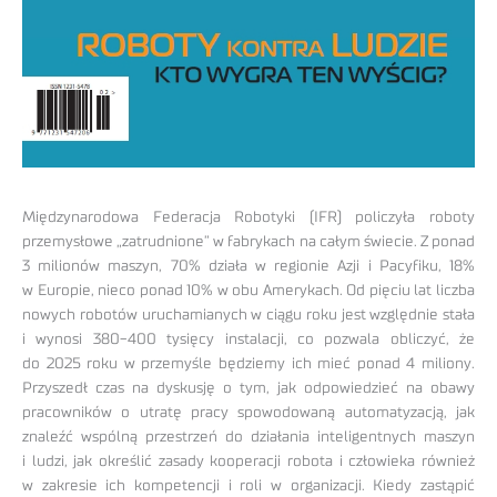
Międzynarodowa Federacja Robotyki (IFR) policzyła roboty
przemysłowe „zatrudnione” w fabrykach na całym świecie. Z ponad
3 milionów maszyn, 70% działa w regionie Azji i Pacyfiku, 18%
w Europie, nieco ponad 10% w obu Amerykach. Od pięciu lat liczba
nowych robotów uruchamianych w ciągu roku jest względnie stała
i wynosi 380-400 tysięcy instalacji, co pozwala obliczyć, że
do 2025 roku w przemyśle będziemy ich mieć ponad 4 miliony.
Przyszedł czas na dyskusję o tym, jak odpowiedzieć na obawy
pracowników o utratę pracy spowodowaną automatyzacją, jak
znaleźć wspólną przestrzeń do działania inteligentnych maszyn
i ludzi, jak określić zasady kooperacji robota i człowieka również
w zakresie ich kompetencji i roli w organizacji. Kiedy zastąpić