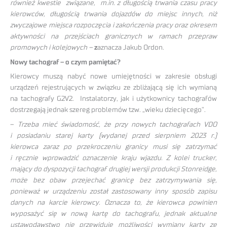
również kwestie związane, m.in. z długością trwania czasu pracy
kierowców, długością trwania dojazdów do miejsc innych, niż
zwyczajowe miejsca rozpoczęcia i zakończenia pracy oraz okresem
aktywności na przejściach granicznych w ramach przepraw
promowych i kolejowych –
z
aznacza Jakub Ordon.
Nowy tachograf – o czym pamiętać?
Kierowcy muszą nabyć nowe umiejętności w zakresie obsługi
urządzeń rejestrujących w związku ze zbliżającą się ich wymianą
na tachografy G2V2. Instalatorzy, jak i użytkownicy tachografów
dostrzegają jednak szereg problemów tzw. „wieku dziecięcego”.
–
Trzeba mieć świadomość, że przy nowych tachografach VDO
i posiadaniu starej karty (wydanej przed sierpniem 2023 r.)
kierowca zaraz po przekroczeniu granicy musi się zatrzymać
i ręcznie wprowadzić oznaczenie kraju wjazdu. Z kolei trucker,
mający do dyspozycji tachograf drugiej wersji produkcji Stonreidge,
może bez obaw przejechać granicę bez zatrzymywania się,
ponieważ w urządzeniu został zastosowany inny sposób zapisu
danych na karcie kierowcy. Oznacza to, że kierowca powinien
wyposażyć się w nową kartę do tachografu, jednak aktualne
ustawodawstwo nie przewiduje możliwości wymiany karty ze