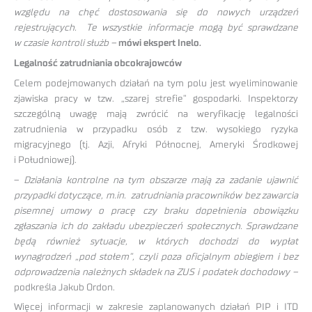
względu na chęć dostosowania się do nowych urządzeń
rejestrujących. Te wszystkie informacje mogą być sprawdzane
w czasie kontroli służb –
mówi ekspert Inelo.
Legalność zatrudniania obcokrajowców
Celem podejmowanych działań na tym polu jest wyeliminowanie
zjawiska pracy w tzw. „szarej strefie” gospodarki. Inspektorzy
szczególną uwagę mają zwrócić na weryfikację legalności
zatrudnienia w przypadku osób z tzw. wysokiego ryzyka
migracyjnego (tj. Azji, Afryki Północnej, Ameryki Środkowej
i Południowej).
–
Działania kontrolne na tym obszarze mają za zadanie ujawnić
przypadki dotyczące, m.in. zatrudniania pracowników bez zawarcia
pisemnej umowy o pracę czy braku dopełnienia obowiązku
zgłaszania ich do zakładu ubezpieczeń społecznych. Sprawdzane
będą również sytuacje, w których dochodzi do wypłat
wynagrodzeń „pod stołem”, czyli poza oficjalnym obiegiem i bez
odprowadzenia należnych składek na ZUS i podatek dochodowy –
podkreśla Jakub Ordon.
Więcej informacji w zakresie zaplanowanych działań PIP i ITD