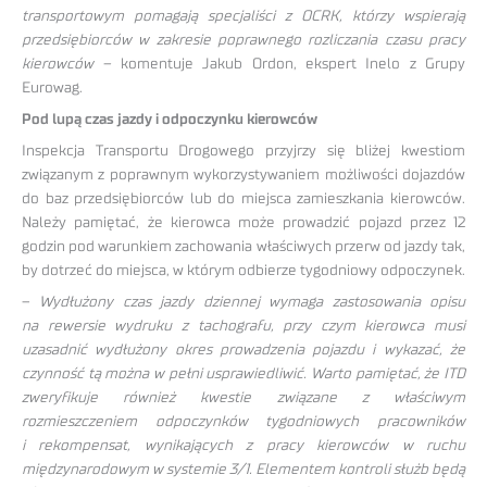
transportowym pomagają specjaliści z OCRK, którzy wspierają
przedsiębiorców w zakresie poprawnego rozliczania czasu pracy
kierowców –
komentuje Jakub Ordon, ekspert Inelo z Grupy
Eurowag.
Pod lupą czas jazdy i odpoczynku kierowców
Inspekcja Transportu Drogowego przyjrzy się bliżej kwestiom
związanym z poprawnym wykorzystywaniem możliwości dojazdów
do baz przedsiębiorców lub do miejsca zamieszkania kierowców.
Należy pamiętać, że kierowca może prowadzić pojazd przez 12
godzin pod warunkiem zachowania właściwych przerw od jazdy tak,
by dotrzeć do miejsca, w którym odbierze tygodniowy odpoczynek.
–
Wydłużony czas jazdy dziennej wymaga zastosowania opisu
na rewersie wydruku z tachografu, przy czym kierowca musi
uzasadnić wydłużony okres prowadzenia pojazdu i wykazać, że
czynność tą można w pełni usprawiedliwić. Warto pamiętać, że ITD
zweryfikuje również kwestie związane z właściwym
rozmieszczeniem odpoczynków tygodniowych pracowników
i rekompensat, wynikających z pracy kierowców w ruchu
międzynarodowym w systemie 3/1. Elementem kontroli służb będą