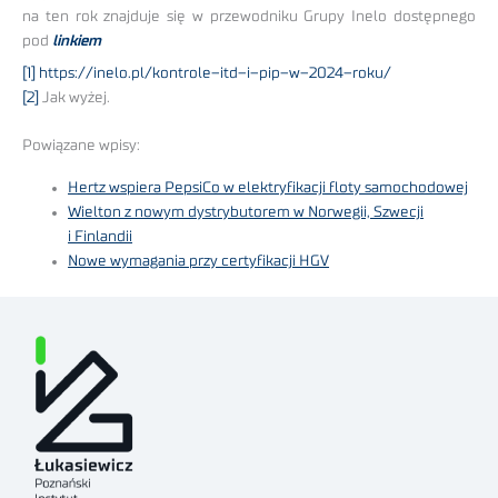
na ten rok znajduje się w przewodniku Grupy Inelo dostępnego
pod
linkiem
[1]
https://inelo.pl/kontrole–itd–i–pip–w–2024–roku/
[2]
Jak wyżej.
Powiązane wpisy:
Hertz wspiera PepsiCo w elektryfikacji floty samochodowej
Wielton z nowym dystrybutorem w Norwegii, Szwecji
i Finlandii
Nowe wymagania przy certyfikacji HGV