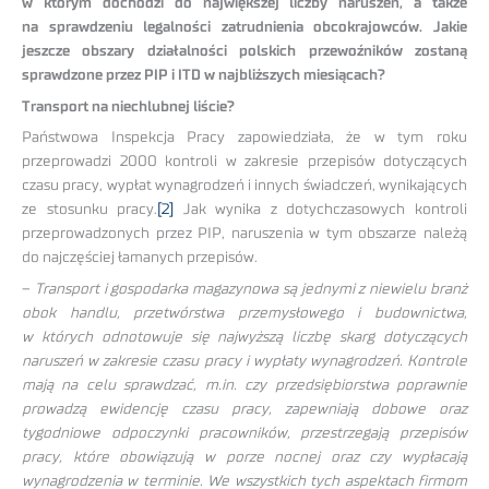
w którym dochodzi do największej liczby naruszeń, a także
na sprawdzeniu legalności zatrudnienia obcokrajowców. Jakie
jeszcze obszary działalności polskich przewoźników zostaną
sprawdzone przez PIP i ITD w najbliższych miesiącach?
Transport na niechlubnej liście?
Państwowa Inspekcja Pracy zapowiedziała, że w tym roku
przeprowadzi 2000 kontroli w zakresie przepisów dotyczących
czasu pracy, wypłat wynagrodzeń i innych świadczeń, wynikających
ze stosunku pracy.
[2]
Jak wynika z dotychczasowych kontroli
przeprowadzonych przez PIP, naruszenia w tym obszarze należą
do najczęściej łamanych przepisów.
–
Transport i gospodarka magazynowa są jednymi z niewielu branż
obok handlu, przetwórstwa przemysłowego i budownictwa,
w których odnotowuje się najwyższą liczbę skarg dotyczących
naruszeń w zakresie czasu pracy i wypłaty wynagrodzeń. Kontrole
mają na celu sprawdzać, m.in. czy przedsiębiorstwa poprawnie
prowadzą ewidencję czasu pracy, zapewniają dobowe oraz
tygodniowe odpoczynki pracowników, przestrzegają przepisów
pracy, które obowiązują w porze nocnej oraz czy wypłacają
wynagrodzenia w terminie. We wszystkich tych aspektach firmom