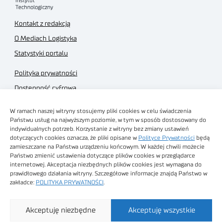
Kontakt z redakcją
O Mediach Logistyka
Statystyki portalu
Polityka prywatności
Dostępność cyfrowa
Regulamin Portalu
W ramach naszej witryny stosujemy pliki cookies w celu świadczenia
Regulamin sklepu
Państwu usług na najwyższym poziomie, w tym w sposób dostosowany do
indywidualnych potrzeb. Korzystanie z witryny bez zmiany ustawień
dotyczących cookies oznacza, że pliki opisane w
Polityce Prywatności
będą
zamieszczane na Państwa urządzeniu końcowym. W każdej chwili możecie
Państwo zmienić ustawienia dotyczące plików cookies w przeglądarce
internetowej. Akceptacja niezbędnych plików cookies jest wymagana do
Obrazy stockowe
prawidłowego działania witryny. Szczegółowe informacje znajdą Państwo w
autorstwa
zakładce:
POLITYKA PRYWATNOŚCI
.
Sieć Badawcza Łukasiewicz - Poznański Instytut
Akceptuję niezbędne
Akceptuję wszystkie
Technologiczny