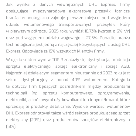
Jak wynika z danych wewnętrznych DHL Express, firmy
obsługującej międzynarodowe ekspresowe przesyłki lotnicze
branża technologiczna zajmuje pierwsze miejsce pod względem
udziału wolumenowego transportowanych przesyłek, który
w pierwszym półroczu 2025 roku wyniósł 18,73% (wzrost o 6% r/r)
oraz pod względem udziału wagowego – 27,5%. Ponadto branża
technologiczna jest jedną z najczęściej korzystających z usług DHL
Express. Odpowiada za 15% wszystkich klientów firmy.
W ujęciu sektorowym w TOP 3 znalazły się: dystrybucja, produkcja
sprzętu elektrycznego, sprzęt elektroniczny i sprzęt AGD.
Najprężniej działającym segmentem nieustannie od 2023 roku jest
sektor dystrybucyjny z ponad 40% wolumenem. Kategoria
ta dotyczy firm będących pośrednikiem między producentami
technologii (np. sprzętu komputerowego, oprogramowania,
elektroniki) a końcowymi użytkownikami lub innymi firmami, które
sprzedają te produkty detalicznie. Wysokie wartości wolumenów
DHL Express odnotował także wśród sektora produkującego sprzęt
elektryczny (20%) oraz producentów sprzętów elektronicznych
(18%).