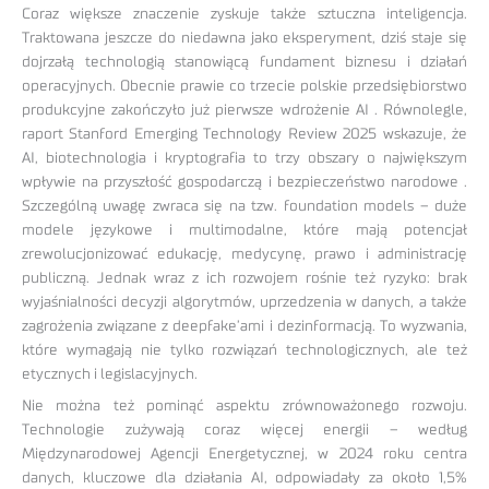
Coraz większe znaczenie zyskuje także sztuczna inteligencja.
Traktowana jeszcze do niedawna jako eksperyment, dziś staje się
dojrzałą technologią stanowiącą fundament biznesu i działań
operacyjnych. Obecnie prawie co trzecie polskie przedsiębiorstwo
produkcyjne zakończyło już pierwsze wdrożenie AI . Równolegle,
raport Stanford Emerging Technology Review 2025 wskazuje, że
AI, biotechnologia i kryptografia to trzy obszary o największym
wpływie na przyszłość gospodarczą i bezpieczeństwo narodowe .
Szczególną uwagę zwraca się na tzw. foundation models – duże
modele językowe i multimodalne, które mają potencjał
zrewolucjonizować edukację, medycynę, prawo i administrację
publiczną. Jednak wraz z ich rozwojem rośnie też ryzyko: brak
wyjaśnialności decyzji algorytmów, uprzedzenia w danych, a także
zagrożenia związane z deepfake’ami i dezinformacją. To wyzwania,
które wymagają nie tylko rozwiązań technologicznych, ale też
etycznych i legislacyjnych.
Nie można też pominąć aspektu zrównoważonego rozwoju.
Technologie zużywają coraz więcej energii – według
Międzynarodowej Agencji Energetycznej, w 2024 roku centra
danych, kluczowe dla działania AI, odpowiadały za około 1,5%