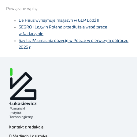
Powiązane wpisy:
De Heus wynajmuje magazyn w GLP Łódź III
SEGRO i Logwin Poland przedłużają współpracę
w Nadarzynie
Savills IM umacnia pozycję w Polsce w pierwszym półroczu
2025 r.
Kontakt z redakcją
O Mediach Logistyka