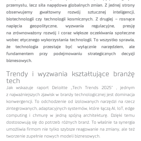
przemysłu, lecz siła napędowa globalnych zmian. Z jednej strony
obserwujemy gwałtowny rozwój sztucznej inteligencji,
biotechnologii czy technologii kosmicznych. Z drugiej – rosnące
napięcia geopolityczne, wyzwania regulacyjne, presję
na zrównoważony rozwój i coraz większe oczekiwania społeczne
wobec etycznego wykorzystania technologii. To wszystko sprawia,
że technologia przestaje być wyłącznie narzędziem, ale
fundamentem przy podejmowaniu strategicznych decyzji
biznesowych.
Trendy i wyzwania kształtujące branżę
tech
Jak wskazuje raport Deloitte „Tech Trends 2025” , jednym
z najważniejszych zjawisk w branży technologicznej jest dominacja
konwergencji. To odchodzenie od izolowanych narzędzi na rzecz
zintegrowanych, adaptacyjnych systemów, które łączą AI, IoT, edge
computing i chmurę w jedną spójną architekturę. Dzięki temu
dostosowują się do potrzeb różnych branż. To właśnie ta synergia
umożliwia firmom nie tylko szybsze reagowanie na zmiany, ale też
tworzenie zupełnie nowych modeli biznesowych.