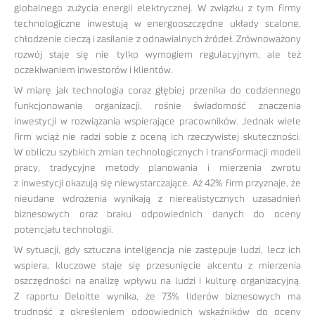
globalnego zużycia energii elektrycznej. W związku z tym firmy
technologiczne inwestują w energooszczędne układy scalone,
chłodzenie cieczą i zasilanie z odnawialnych źródeł. Zrównoważony
rozwój staje się nie tylko wymogiem regulacyjnym, ale też
oczekiwaniem inwestorów i klientów.
W miarę jak technologia coraz głębiej przenika do codziennego
funkcjonowania organizacji, rośnie świadomość znaczenia
inwestycji w rozwiązania wspierające pracowników. Jednak wiele
firm wciąż nie radzi sobie z oceną ich rzeczywistej skuteczności.
W obliczu szybkich zmian technologicznych i transformacji modeli
pracy, tradycyjne metody planowania i mierzenia zwrotu
z inwestycji okazują się niewystarczające. Aż 42% firm przyznaje, że
nieudane wdrożenia wynikają z nierealistycznych uzasadnień
biznesowych oraz braku odpowiednich danych do oceny
potencjału technologii.
W sytuacji, gdy sztuczna inteligencja nie zastępuje ludzi, lecz ich
wspiera, kluczowe staje się przesunięcie akcentu z mierzenia
oszczędności na analizę wpływu na ludzi i kulturę organizacyjną.
Z raportu Deloitte wynika, że 73% liderów biznesowych ma
trudność z określeniem odpowiednich wskaźników do oceny