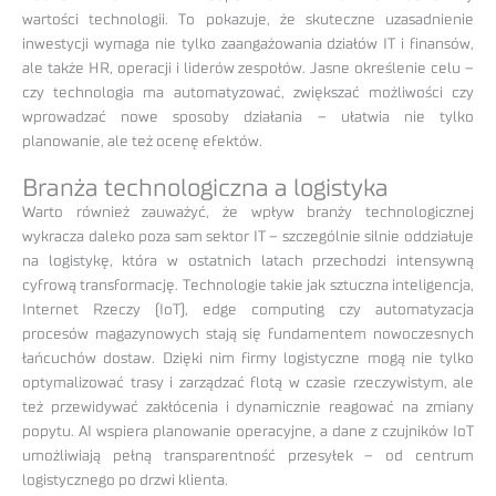
wartości technologii. To pokazuje, że skuteczne uzasadnienie
inwestycji wymaga nie tylko zaangażowania działów IT i finansów,
ale także HR, operacji i liderów zespołów. Jasne określenie celu –
czy technologia ma automatyzować, zwiększać możliwości czy
wprowadzać nowe sposoby działania – ułatwia nie tylko
planowanie, ale też ocenę efektów.
Branża technologiczna a logistyka
Warto również zauważyć, że wpływ branży technologicznej
wykracza daleko poza sam sektor IT – szczególnie silnie oddziałuje
na logistykę, która w ostatnich latach przechodzi intensywną
cyfrową transformację. Technologie takie jak sztuczna inteligencja,
Internet Rzeczy (IoT), edge computing czy automatyzacja
procesów magazynowych stają się fundamentem nowoczesnych
łańcuchów dostaw. Dzięki nim firmy logistyczne mogą nie tylko
optymalizować trasy i zarządzać flotą w czasie rzeczywistym, ale
też przewidywać zakłócenia i dynamicznie reagować na zmiany
popytu. AI wspiera planowanie operacyjne, a dane z czujników IoT
umożliwiają pełną transparentność przesyłek – od centrum
logistycznego po drzwi klienta.