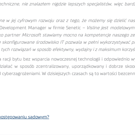
echniczne, nie znalazłem nigdzie lepszych specjalistów, więc bardz
ne w jej cyfrowym rozwoju oraz z tego, że możemy się dzielić n
 Development Manager w firmie Senetic –
Visline jest modelowy
o partner Microsoft stawiamy mocno na kompetencje naszego zesp
ze skonfigurowane środowisko IT pozwala w pełni wykorzystywać p
e tych rozwiązań w sposób efektywny, wydajny i z maksimum korzyśc
 racji bytu bez wsparcia nowoczesnej technologii i odpowiednio w
działać w sposób zcentralizowany, uporządkowany i dobrze skoo
 cyberzagrożeniami. W dzisiejszych czasach są to wartości bezcenn
 postępowaniu sądowym?