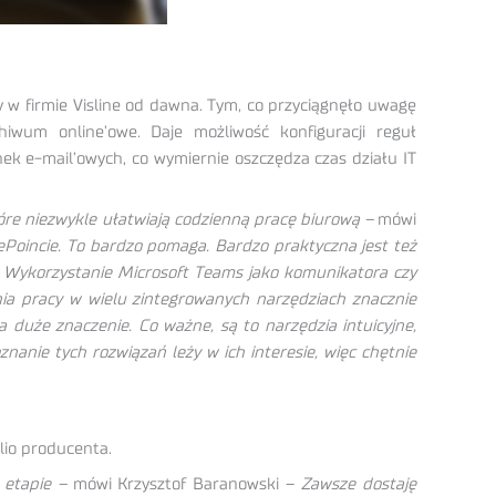
y w firmie Visline od dawna. Tym, co przyciągnęło uwagę
hiwum online’owe. Daje możliwość konfiguracji reguł
nek e-mail’owych, co wymiernie oszczędza czas działu IT
tóre niezwykle ułatwiają codzienną pracę biurową –
mówi
Poincie. To bardzo pomaga. Bardzo praktyczna jest też
a. Wykorzystanie Microsoft Teams jako komunikatora czy
ia pracy w wielu zintegrowanych narzędziach znacznie
a duże znaczenie. Co ważne, są to narzędzia intuicyjne,
nanie tych rozwiązań leży w ich interesie, więc chętnie
lio producenta.
 etapie –
mówi Krzysztof Baranowski –
Zawsze dostaję