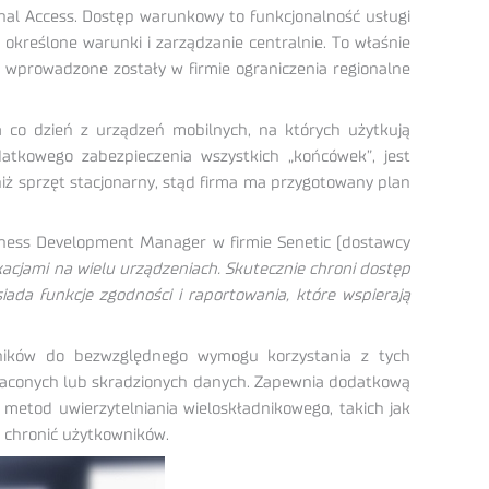
nal Access. Dostęp warunkowy to funkcjonalność usługi
 określone warunki i zarządzanie centralnie. To właśnie
s wprowadzone zostały w firmie ograniczenia regionalne
a co dzień z urządzeń mobilnych, na których użytkują
tkowego zabezpieczenia wszystkich „końcówek”, jest
 niż sprzęt stacjonarny, stąd firma ma przygotowany plan
ness Development Manager w firmie Senetic (dostawcy
acjami na wielu urządzeniach. Skutecznie chroni dostęp
ada funkcje zgodności i raportowania, które wspierają
wników do bezwzględnego wymogu korzystania z tych
utraconych lub skradzionych danych. Zapewnia dodatkową
 metod uwierzytelniania wieloskładnikowego, takich jak
e chronić użytkowników.