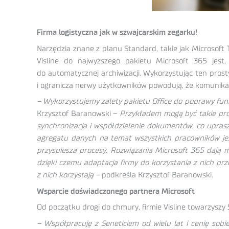
Firma logistyczna jak w szwajcarskim zegarku!
Narzędzia znane z planu Standard, takie jak Microsoft 
Visline do najwyższego pakietu Microsoft 365 jest,
do automatycznej archiwizacji. Wykorzystując ten prost
i ogranicza nerwy użytkowników powodują, że komunikac
– Wykorzystujemy zalety pakietu Office do poprawy funk
Krzysztof Baranowski –
Przykładem mogą być takie pro
synchronizacja i współdzielenie dokumentów, co uprasz
agregatu danych na temat wszystkich pracowników jes
przyspiesza procesy. Rozwiązania Microsoft 365 dają mo
dzięki czemu adaptacja firmy do korzystania z nich prz
z nich korzystają –
podkreśla Krzysztof Baranowski.
Wsparcie doświadczonego partnera Microsoft
Od początku drogi do chmury, firmie Visline towarzyszy 
– Współpracuję z Seneticiem od wielu lat i cenię sob