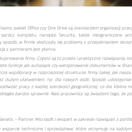
Teams, pakiet Office czy One Drive są standardem organizacji prac
 oprócz kompletu narzędzi Security, także nieograniczone arc
y sposób, w firmie skończyły się problemy z przepełnianiem skrzy
ja z partnerami jest płynna.
cjonowania firmy. Często są to proste i praktyczne rozwiązania, k
ste funkcje jak autozapis czy wersjonowanie dokumentów w Share
cza współpracę w rozproszonej strukturze firmy takiej, jak nasz
t dużym ułatwieniem, np. dla nowych osób. Sposób udostępnian
żliwość pracy z każdej szerokości geograficznej, co dla Visline m
ebiegła bardzo sprawnie. Nasi pracownicy są świadomi tego, że poz
Senetic – Partner Microsoft i ekspert w zakresie rozwiązań z portfo
ie wsparcie techniczne i sprzedażowe, które otrzymuję na każdym