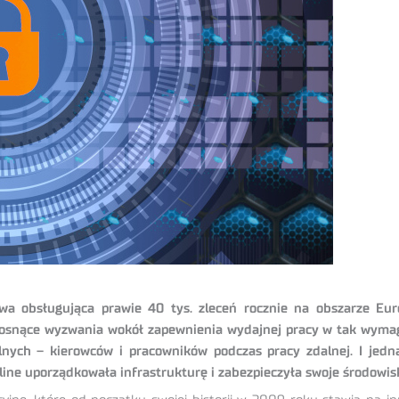
owa obsługująca prawie 40 tys. zleceń rocznie na obszarze Eu
. Rosnące wyzwania wokół zapewnienia wydajnej pracy w tak wymaga
lnych – kierowców i pracowników podczas pracy zdalnej. I jed
sline uporządkowała infrastrukturę i zabezpieczyła swoje środowis