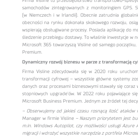
Firma Visline to przedsiębiorstwo transportowo-spedy
samochodów zintegrowanych z monitoringiem GPS. Sw
(w Niemczech i w Irlandii). Obecnie zatrudnia global
obecności na rynku dokonała skokowego rozwoju, osiąg
wspierają obsługiwane procesy. Posiada aplikację do mo
śledzenie przebiegu dostawy. To właśnie inwestycje w n
Microsoft 365 towarzyszą Visline od samego początku, 
Premium.
Dynamiczny rozwój biznesu w parze z transformacją c
Firma Visline zdecydowała się w 2020 roku uruchom
transformacji cyfrowej – wszystkie główne systemy zo
danych oraz procesami biznesowymi stawały się coraz 
stopniowych upgrade’ów. W 2022 roku pojawiające się
Microsoft Business Premium. Jednym ze źródeł tej decy
– Obserwujemy od jakieś czasu rosnącą ilość ataków 
Manager w firmie Visline
– Naszym priorytetem jest bu
m.in. Windows Autopliot, czy możliwości usługi Azur
migracji i wdrożyć wszystkie narzędzia z portfela Micr