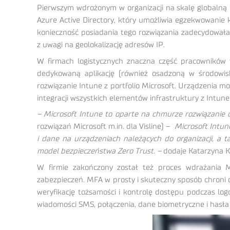
Pierwszym wdrożonym w organizacji na skalę globalną 
Azure Active Directory, który umożliwia egzekwowanie k
konieczność posiadania tego rozwiązania zadecydowała 
z uwagi na geolokalizację adresów IP.
W firmach logistycznych znaczna część pracowników t
dedykowaną aplikację (również osadzoną w środowis
rozwiązanie Intune z portfolio Microsoft. Urządzenia mo
integracji wszystkich elementów infrastruktury z Intune
– Microsoft Intune to oparte na chmurze rozwiązanie
rozwiązań Microsoft m.in. dla Visline) –
Microsoft Intun
i dane na urządzeniach należących do organizacji, a 
model bezpieczeństwa Zero Trust. –
dodaje Katarzyna Kr
W firmie zakończony został też proces wdrażania 
zabezpieczeń. MFA w prosty i skuteczny sposób chroni 
weryfikację tożsamości i kontrolę dostępu podczas log
wiadomości SMS, połączenia, dane biometryczne i hasła 