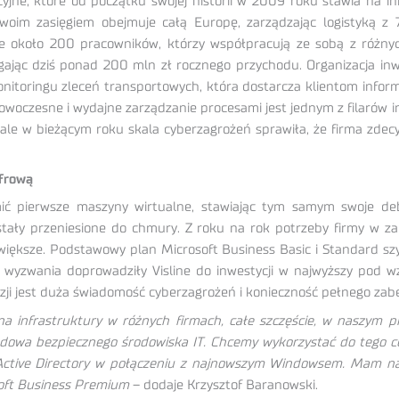
cyjne, które od początku swojej historii w 2009 roku stawia na i
oim zasięgiem obejmuje całą Europę, zarządzając logistyką z 
nie około 200 pracowników, którzy współpracują ze sobą z różnych
ając dziś ponad 200 mln zł rocznego przychodu. Organizacja inw
nitoringu zleceń transportowych, która dostarcza klientom inform
owoczesne i wydajne zarządzanie procesami jest jednym z filarów im
ale w bieżącym roku skala cyberzagrożeń sprawiła, że firma zdec
yfrową
ić pierwsze maszyny wirtualne, stawiając tym samym swoje deb
stały przeniesione do chmury. Z roku na rok potrzeby firmy w za
większe. Podstawowy plan Microsoft Business Basic i Standard szy
 wyzwania doprowadziły Visline do inwestycji w najwyższy pod w
zji jest duża świadomość cyberzagrożeń i konieczność pełnego zab
na infrastruktury w różnych firmach, całe szczęście, w naszym 
dowa bezpiecznego środowiska IT. Chcemy wykorzystać do tego ce
e Active Directory w połączeniu z najnowszym Windowsem. Mam na
osoft Business Premium
– dodaje Krzysztof Baranowski.