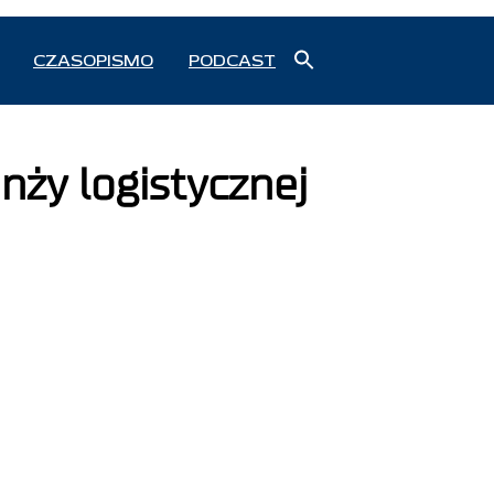
Search
CZASOPISMO
PODCAST
for:
Search Button
nży logistycznej