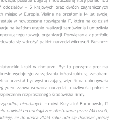
nnowacje, posiada bogatą i nowoczesną flotę ponad 160
7 oddziałów – 5 krajowych oraz dwóch zagranicznych
 miejsc w Europie. Visline na przełomie 14 lat swojej
estuje w nowoczesne rozwiązania IT, które na co dzień
acje na każdym etapie realizacji zamówienia i umożliwia
ponującego rozwoju organizacji. Rozwiązania z portfolio
ydowała się wdrożyć pakiet narzędzi Microsoft Business
iutanckie kroki w chmurze. Był to początek procesu
kresie wydajnego zarządzania infrastrukturą, zasobami
bko przestał być wystarczający, więc firma dokonywała
zględem zaawansowania narzędzi i możliwości pakiet –
ezpieczenia rozproszonego środowiska firmy.
przypadku, nieudanych –
mówi Krzysztof Baranowski, IT
lu nowinki technologiczne ofertowane przez Microsoft,
dzieję, że do końca 2023 roku uda się dokonać pełnej