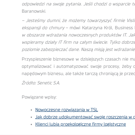
odpowiedzi na swoje pytania. Jeśli chodzi o wsparcie t
Baranowski.
– Jesteśmy dumni, że możemy towarzyszyć firmie Visli
ekspansji do chmury
– mówi Katarzyna Król, Business
w obszarze wdrażania nowoczesnych produktów IT. Jak
wspieramy działy IT firm na całym świecie. Tylko dobr
poziomie zabezpieczać dane. Naszą misją jest wdrażani
Przyspieszenie biznesowe w dzisiejszych czasach nie ma
optymalizować i automatyzować swoje procesy, żeby 
napędowym biznesu, ale także tarczą chroniącą je przed
Żródło: Senetic S.A.
Powiązane wpisy:
Nowoczesne rozwiązania w TSL
Jak dobrze udokumentować swoje roszczenia w
Klienci lubią proekologiczne firmy logistyczne