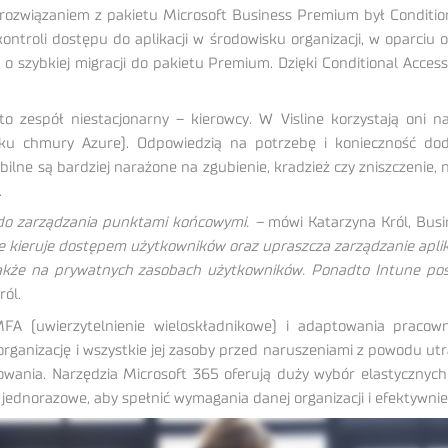
rozwiązaniem z pakietu Microsoft Business Premium był Conditio
ontroli dostępu do aplikacji w środowisku organizacji, w oparciu o
o szybkiej migracji do pakietu Premium. Dzięki Conditional Acces
o zespół niestacjonarny – kierowcy. W Visline korzystają oni n
ku chmury Azure). Odpowiedzią na potrzebę i konieczność doda
bilne są bardziej narażone na zgubienie, kradzież czy zniszczenie,
.
 do zarządzania punktami końcowymi. –
mówi Katarzyna Król, Busi
e kieruje dostępem użytkowników oraz upraszcza zarządzanie aplik
także na prywatnych zasobach użytkowników. Ponadto Intune posi
ól.
MFA (uwierzytelnienie wieloskładnikowe) i adaptowania praco
organizację i wszystkie jej zasoby przed naruszeniami z powodu 
owania. Narzędzia Microsoft 365 oferują duży wybór elastycznych
jednorazowe, aby spełnić wymagania danej organizacji i efektywni