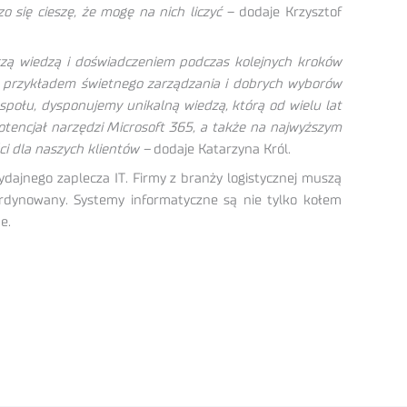
o się cieszę, że mogę na nich liczyć
– dodaje Krzysztof
aszą wiedzą i doświadczeniem podczas kolejnych kroków
m przykładem świetnego zarządzania i dobrych wyborów
ołu, dysponujemy unikalną wiedzą, którą od wielu lat
otencjał narzędzi Microsoft 365, a także na najwyższym
i dla naszych klientów –
dodaje Katarzyna Król.
ydajnego zaplecza IT. Firmy z branży logistycznej muszą
rdynowany. Systemy informatyczne są nie tylko kołem
e.