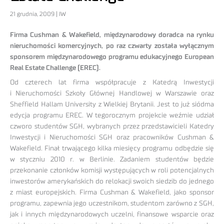
21 grudnia, 2009 | IW
Firma Cushman & Wakefield, międzynarodowy doradca na rynku
nieruchomości komercyjnych, po raz czwarty została wyłącznym
sponsorem międzynarodowego programu edukacyjnego European
Real Estate Challenge (EREC).
Od czterech lat firma współpracuje z Katedrą Inwestycji
i Nieruchomości Szkoły Głównej Handlowej w Warszawie oraz
Sheffield Hallam University z Wielkiej Brytanii. Jest to już siódma
edycja programu EREC. W tegorocznym projekcie weźmie udział
czworo studentów SGH, wybranych przez przedstawicieli Katedry
Inwestycji i Nieruchomości SGH oraz pracowników Cushman &
Wakefield. Finał trwającego kilka miesięcy programu odbędzie się
w styczniu 2010 r. w Berlinie. Zadaniem studentów będzie
przekonanie członków komisji występujących w roli potencjalnych
inwestorów amerykańskich do relokacji swoich siedzib do jednego
z miast europejskich. Firma Cushman & Wakefield, jako sponsor
programu, zapewnia jego uczestnikom, studentom zarówno z SGH,
jak i innych międzynarodowych uczelni, finansowe wsparcie oraz