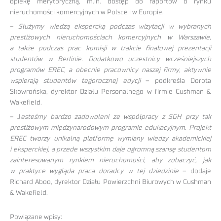
opiekę merytoryczną, m.in. dostęp do raportów o rynku
nieruchomości komercyjnych w Polsce i w Europie.
–
Służymy wiedzą ekspercką podczas wizytacji w wybranych
prestiżowych nieruchomościach komercyjnych w Warszawie,
a także podczas prac komisji w trakcie finałowej prezentacji
studentów w Berlinie. Dodatkowo uczestnicy wcześniejszych
programów EREC, a obecnie pracownicy naszej firmy, aktywnie
wspierają studentów tegorocznej edycji
– podkreśla Dorota
Skowrońska, dyrektor Działu Personalnego w firmie Cushman &
Wakefield.
– J
esteśmy bardzo zadowoleni ze współpracy z SGH przy tak
prestiżowym międzynarodowym programie edukacyjnym. Projekt
EREC tworzy unikalną platformę wymiany wiedzy akademickiej
i eksperckiej, a przede wszystkim daje ogromną szansę studentom
zainteresowanym rynkiem nieruchomości, aby zobaczyć, jak
w praktyce wygląda praca doradcy w tej dziedzinie
– dodaje
Richard Aboo, dyrektor Działu Powierzchni Biurowych w Cushman
& Wakefield.
Powiązane wpisy: