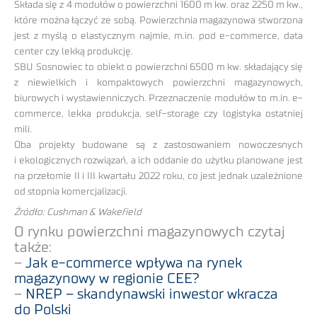
Składa się z 4 modułów o powierzchni 1600 m kw. oraz 2250 m kw.,
które można łączyć ze sobą. Powierzchnia magazynowa stworzona
jest z myślą o elastycznym najmie, m.in. pod e-commerce, data
center czy lekką produkcję.
SBU Sosnowiec to obiekt o powierzchni 6500 m kw. składający się
z niewielkich i kompaktowych powierzchni magazynowych,
biurowych i wystawienniczych. Przeznaczenie modułów to m.in. e-
commerce, lekka produkcja, self-storage czy logistyka ostatniej
mili.
Oba projekty budowane są z zastosowaniem nowoczesnych
i ekologicznych rozwiązań, a ich oddanie do użytku planowane jest
na przełomie II i III kwartału 2022 roku, co jest jednak uzależnione
od stopnia komercjalizacji.
Źródło: Cushman & Wakefield
O rynku powierzchni magazynowych czytaj
także:
–
Jak e-commerce wpływa na rynek
magazynowy w regionie CEE?
–
NREP – skandynawski inwestor wkracza
do Polski