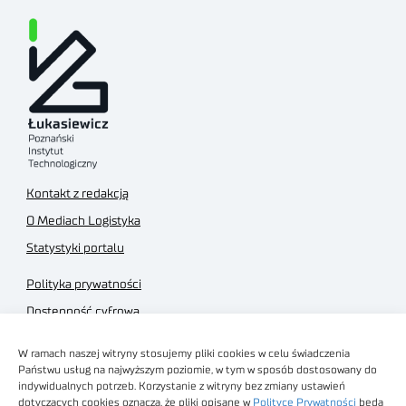
Kontakt z redakcją
O Mediach Logistyka
Statystyki portalu
Polityka prywatności
Dostępność cyfrowa
Regulamin Portalu
W ramach naszej witryny stosujemy pliki cookies w celu świadczenia
Regulamin sklepu
Państwu usług na najwyższym poziomie, w tym w sposób dostosowany do
indywidualnych potrzeb. Korzystanie z witryny bez zmiany ustawień
dotyczących cookies oznacza, że pliki opisane w
Polityce Prywatności
będą