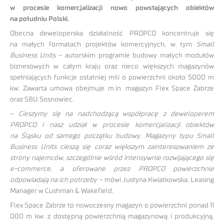
w procesie komercjalizacji nowo powstających obiektów
na południu Polski.
Obecna deweloperska działalność PROPCO koncentruje się
na małych formatach projektów komercyjnych, w tym
Small
Business Units
– autorskim programie budowy małych modułów
biznesowych w całym kraju oraz nieco większych magazynów
spełniających funkcje ostatniej mili o powierzchni około 5000 m
kw. Zawarta umowa obejmuje m.in. magazyn Flex Space Zabrze
oraz SBU Sosnowiec.
–
Cieszymy się na nadchodzącą współpracę z deweloperem
PROPCO i nasz udział w procesie komercjalizacji obiektów
na Śląsku od samego początku budowy. Magazyny typu Small
Business Units cieszą się coraz większym zainteresowaniem ze
strony najemców, szczególnie wśród intensywnie rozwijającego się
e-commerce, a oferowane przez PROPCO powierzchnie
odpowiadają na ich potrzeby
– mówi Justyna Kwiatkowska, Leasing
Manager w Cushman & Wakefield.
Flex Space Zabrze to nowoczesny magazyn o powierzchni ponad 11
000 m kw. z dostępną powierzchnią magazynową i produkcyjną.