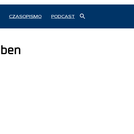
Search
CZASOPISMO
PODCAST
for:
Search Button
aben