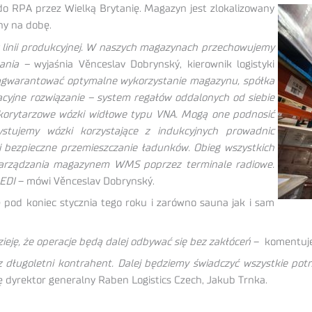
 do RPA przez
Wielką Brytanię. Magazyn jest zlokalizowany
ny na dobę.
 z linii produkcyjnej. W naszych magazynach przechowujemy
wania –
wyjaśnia Věnceslav Dobrynský, kierownik logistyki
agwarantować optymalne wykorzystanie magazynu, spółka
cyjne rozwiązanie – system regałów oddalonych od siebie
okorytarzowe wózki widłowe typu VNA. Mogą one podnosić
ujemy wózki korzystające z indukcyjnych prowadnic
i bezpieczne przemieszczanie ładunków. Obieg wszystkich
zarządzania magazynem WMS poprzez terminale radiowe.
 EDI
– mówi Věnceslav Dobrynský.
d koniec stycznia tego roku i zarówno sauna jak i sam
ję, że operacje będą dalej odbywać się bez zakłóceń
– komentuje
 długoletni kontrahent. Dalej będziemy świadczyć wszystkie potr
ę dyrektor generalny Raben Logistics Czech, Jakub Trnka.