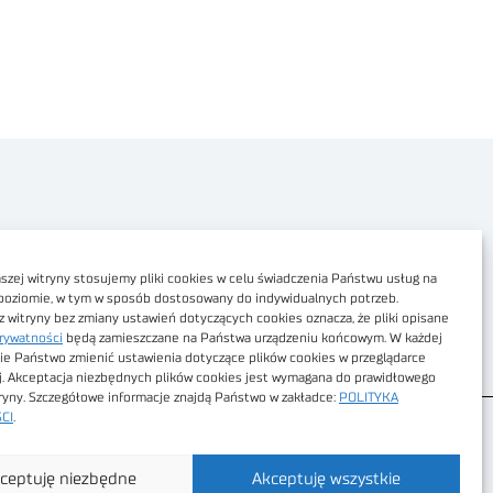
Polityka prywatności
Dostępność cyfrowa
zej witryny stosujemy pliki cookies w celu świadczenia Państwu usług na
poziomie, w tym w sposób dostosowany do indywidualnych potrzeb.
Regulamin Portalu
z witryny bez zmiany ustawień dotyczących cookies oznacza, że pliki opisane
rywatności
będą zamieszczane na Państwa urządzeniu końcowym. W każdej
Regulamin sklepu
ie Państwo zmienić ustawienia dotyczące plików cookies w przeglądarce
j. Akceptacja niezbędnych plików cookies jest wymagana do prawidłowego
tryny. Szczegółowe informacje znajdą Państwo w zakładce:
POLITYKA
CI
.
ceptuję niezbędne
Akceptuję wszystkie