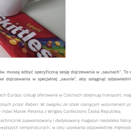
w, muszą odbyć specyficzną sesję dojrzewania w „saunach”. To n
i dojrzewania w specjalnej „saunie”, aby osiągnąć odpowiedni
ajach Europy. Usługi oferowane w Czechach obejmują transport, m
czonych przez Raben. W związku ze stale rosnącym wolumenem pr
 mówi Marek Peterka z Wrigley Confections Česká Republika.
hnicznie zaawansowany i dedykowany magazyn niedaleko fabryki 
 wyższych temperaturach, w celu uzyskania odpowiedniej miękkości.