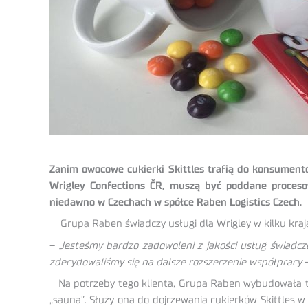
Zanim owocowe cukierki Skittles trafią do konsumentó
Wrigley Confections ČR, muszą być poddane procesow
niedawno w Czechach w spółce Raben Logistics Czech.
Grupa Raben świadczy usługi dla Wrigley w kilku kr
–
Jesteśmy bardzo zadowoleni z jakości usług świad
zdecydowaliśmy się na dalsze rozszerzenie współpracy
–
Na potrzeby tego klienta, Grupa Raben wybudowała tec
„sauna”. Służy ona do dojrzewania cukierków Skittles w