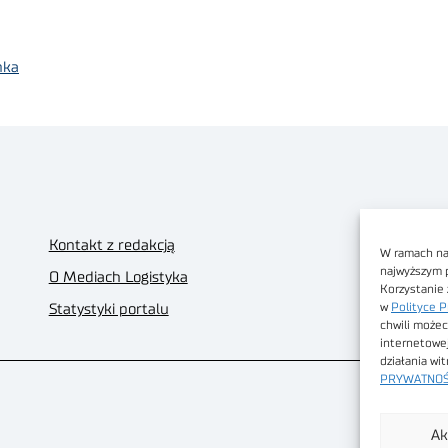
nka
Kontakt z redakcją
W ramach nas
najwyższym 
O Mediach Logistyka
Korzystanie 
w
Polityce P
Statystyki portalu
chwili możec
internetowe
działania wi
PRYWATNOŚ
Ak