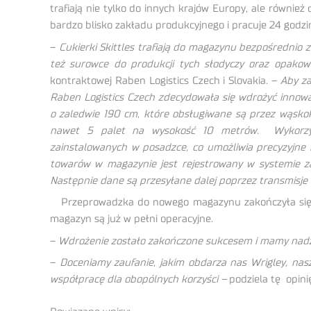
trafiają nie tylko do innych krajów Europy, ale również
bardzo blisko zakładu produkcyjnego i pracuje 24 godzi
–
Cukierki Skittles trafiają do magazynu bezpośrednio
też surowce do produkcji tych słodyczy oraz opako
kontraktowej Raben Logistics Czech i Slovakia. –
Aby z
Raben Logistics Czech zdecydowała się wdrożyć innowa
o zaledwie 190 cm, które obsługiwane są przez wąsk
nawet 5 palet na wysokość 10 metrów. Wykorzyst
zainstalowanych w posadzce, co umożliwia precyzyjne 
towarów w magazynie jest rejestrowany w systemie 
Następnie dane są przesyłane dalej poprzez transmisje
Przeprowadzka do nowego magazynu zakończyła się po
magazyn są już w pełni operacyjne.
–
Wdrożenie zostało zakończone sukcesem i mamy nadzie
–
Doceniamy zaufanie, jakim obdarza nas Wrigley, nasz
współpracę dla obopólnych korzyści –
podziela tę opini