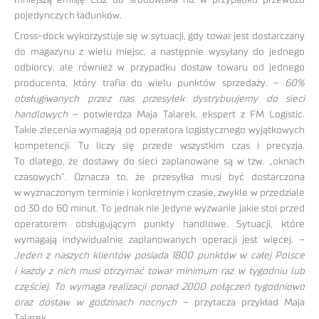
pojedynczych ładunków.
Cross-dock wykorzystuje się w sytuacji, gdy towar jest dostarczany
do magazynu z wielu miejsc, a następnie wysyłany do jednego
odbiorcy, ale również w przypadku dostaw towaru od jednego
producenta, który trafia do wielu punktów sprzedaży. –
60%
obsługiwanych przez nas przesyłek dystrybuujemy do sieci
handlowych
– potwierdza Maja Talarek, ekspert z FM Logistic.
Takie zlecenia wymagają od operatora logistycznego wyjątkowych
kompetencji. Tu liczy się przede wszystkim czas i precyzja.
To dlatego, że dostawy do sieci zaplanowane są w tzw. „oknach
czasowych”. Oznacza to, że przesyłka musi być dostarczona
w wyznaczonym terminie i konkretnym czasie, zwykle w przedziale
od 30 do 60 minut. To jednak nie jedyne wyzwanie jakie stoi przed
operatorem obsługującym punkty handlowe. Sytuacji, które
wymagają indywidualnie zaplanowanych operacji jest więcej. –
Jeden z naszych klientów posiada 1800 punktów w całej Polsce
i każdy z nich musi otrzymać towar minimum raz w tygodniu lub
częściej. To wymaga realizacji ponad 2000 połączeń tygodniowo
oraz dostaw w godzinach nocnych –
przytacza przykład Maja
Talarek .