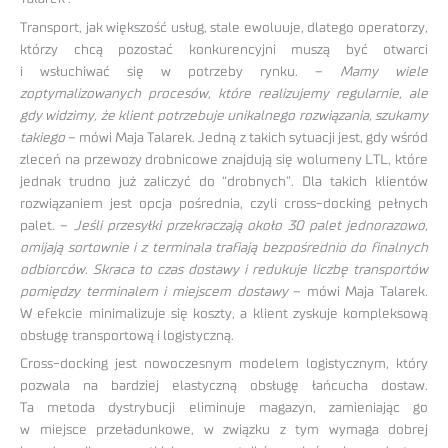
Transport, jak większość usług, stale ewoluuje, dlatego operatorzy,
którzy chcą pozostać konkurencyjni muszą być otwarci
i wsłuchiwać się w potrzeby rynku. –
Mamy wiele
zoptymalizowanych procesów, które realizujemy regularnie, ale
gdy widzimy, że klient potrzebuje unikalnego rozwiązania, szukamy
takiego
– mówi Maja Talarek. Jedną z takich sytuacji jest, gdy wśród
zleceń na przewozy drobnicowe znajdują się wolumeny LTL, które
jednak trudno już zaliczyć do “drobnych”. Dla takich klientów
rozwiązaniem jest opcja pośrednia, czyli cross-docking pełnych
palet. –
Jeśli przesyłki przekraczają około 30 palet jednorazowo,
omijają sortownie i z terminala trafiają bezpośrednio do finalnych
odbiorców. Skraca to czas dostawy i redukuje liczbę transportów
pomiędzy terminalem i miejscem dostawy
– mówi Maja Talarek.
W efekcie minimalizuje się koszty, a klient zyskuje kompleksową
obsługę transportową i logistyczną.
Cross-docking jest nowoczesnym modelem logistycznym, który
pozwala na bardziej elastyczną obsługę łańcucha dostaw.
Ta metoda dystrybucji eliminuje magazyn, zamieniając go
w miejsce przeładunkowe, w związku z tym wymaga dobrej