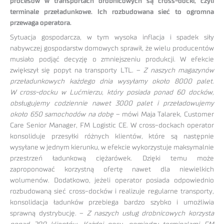
procesów w transportach drobnicowych są cross-docki, czyli
terminale przeładunkowe. Ich rozbudowana sieć to ogromna
przewaga operatora.
Sytuacja gospodarcza, w tym wysoka inflacja i spadek siły
nabywczej gospodarstw domowych sprawił, że wielu producentów
musiało podjąć decyzję o zmniejszeniu produkcji. W efekcie
zwiększył się popyt na transporty LTL. –
Z naszych magazynów
przeładunkowych każdego dnia wysyłamy około 8000 palet.
W cross-docku w Lućmierzu, który posiada ponad 60 docków,
obsługujemy codziennie nawet 3000 palet i przeładowujemy
około 650 samochodów na dobę
– mówi Maja Talarek, Customer
Care Senior Manager, FM Logistic CE. W cross-dockach operator
konsoliduje przesyłki różnych klientów, które są następnie
wysyłane w jednym kierunku, w efekcie wykorzystuje maksymalnie
przestrzeń ładunkową ciężarówek. Dzięki temu może
zaproponować korzystną ofertę nawet dla niewielkich
wolumenów. Dodatkowo, jeżeli operator posiada odpowiednio
rozbudowaną sieć cross-docków i realizuje regularne transporty,
konsolidacja ładunków przebiega bardzo szybko i umożliwia
sprawną dystrybucję. –
Z naszych usług drobnicowych korzysta