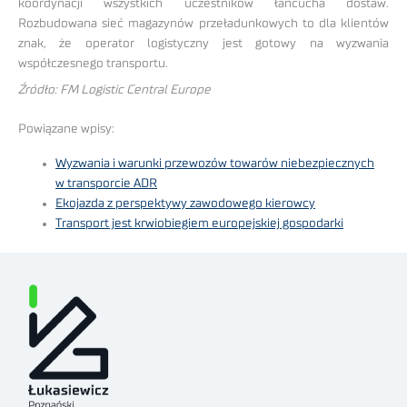
koordynacji wszystkich uczestników łańcucha dostaw.
Rozbudowana sieć magazynów przeładunkowych to dla klientów
znak, że operator logistyczny jest gotowy na wyzwania
współczesnego transportu.
Źródło: FM Logistic Central Europe
Powiązane wpisy:
Wyzwania i warunki przewozów towarów niebezpiecznych
w transporcie ADR
Ekojazda z perspektywy zawodowego kierowcy
Transport jest krwiobiegiem europejskiej gospodarki