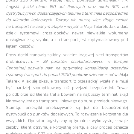
ponad 200 klientów.
Każdej nocy, pomiędzy terminalami FM
Logistic jeździ około 180 aut liniowych oraz około 300 aut
dystrybucyjnych dostarczających ładunki z terminala bezpośrednio
do klientów końcowych. Towary nie muszą więc długo czekać
na transport na żadnym etapie
– wyjaśnia Maja Talarek. Jak widać,
dzięki systemowi cross-docków nawet niewielkie wolumeny
obsługiwane są szybko, a ich transport jest zoptymalizowany pod
kątem kosztów.
Cross-docki stanowią solidny szkielet krajowej sieci transportów
drobnicowych. –
29 punktów przeładunkowych w Europie
Centralnej pozwala nam na optymalną konsolidację przesyłek
i sprawny transport do ponad 2000 punktów dziennie
– mówi Maja
Talarek. A jak się okazuje transport “z przesiadką” wcale nie musi
być bardziej skomplikowany niż przejazd bezpośredni. Towar
po odbiorze od klienta trafia bowiem na najbliższy terminal, skąd
kierowany jest do transportu liniowego do hubu przeładunkowego.
Stamtąd przesyłki przekazywane są już do bezpośredniej
dystrybucji do punktów docelowych. To rozwiązanie korzystne dla
wszystkich. Operator logistyczny optymalnie wykorzystuje swoje
zasoby, klient otrzymuje korzystną ofertę, a cały proces oznacza
mniejszą emisję CO2 do środowiska niż w przypadku przewozu