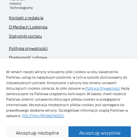
Kontakt z redakcją
O Mediach Logistyka
Statystyki portalu
Polityka prywatności
Dostępność cyfrowa
Regulamin Portalu
W ramach naszej witryny stosujemy pliki cookies w celu świadczenia
Regulamin sklepu
Państwu usług na najwyższym poziomie, w tym w sposób dostosowany do
indywidualnych potrzeb. Korzystanie z witryny bez zmiany ustawień
dotyczących cookies oznacza, że pliki opisane w
Polityce Prywatności
będą
zamieszczane na Państwa urządzeniu końcowym. W każdej chwili możecie
Państwo zmienić ustawienia dotyczące plików cookies w przeglądarce
internetowej. Akceptacja niezbędnych plików cookies jest wymagana do
Obrazy stockowe
prawidłowego działania witryny. Szczegółowe informacje znajdą Państwo w
autorstwa
zakładce:
POLITYKA PRYWATNOŚCI
.
Sieć Badawcza Łukasiewicz - Poznański Instytut
Akceptuję niezbędne
Akceptuję wszystkie
Technologiczny