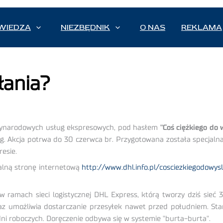
WIEDZA
NIEZBĘDNIK
O NAS
REKLAMA
łania?
ędzynarodowych usług ekspresowych, pod hasłem
"Coś ciężkiego do 
kg. Akcja potrwa do 30 czerwca br. Przygotowana została specjalna
esie.
alną stronę internetową
http://www.dhl.info.pl/cosciezkiegodowys
w ramach sieci logistycznej DHL Express, którą tworzy dziś sieć 
az umożliwia dostarczanie przesyłek nawet przed południem. St
dni roboczych. Doręczenie odbywa się w systemie "burta-burta".