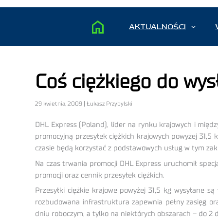
AKTUALNOŚCI
Coś ciężkiego do wys
29 kwietnia, 2009 | Łukasz Przybylski
DHL Express (Poland), lider na rynku krajowych i mi
promocyjną przesyłek ciężkich krajowych powyżej 31,5 
czasie będą korzystać z podstawowych usług w tym zakr
Na czas trwania promocji DHL Express uruchomił specj
promocji oraz cennik przesyłek ciężkich.
Przesyłki ciężkie krajowe powyżej 31,5 kg wysyłane są 
rozbudowana infrastruktura zapewnia pełny zasięg or
dniu roboczym, a tylko na niektórych obszarach – do 2 