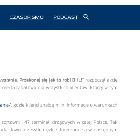
Search
CZASOPISMO
PODCAST
for:
Search Button
wysłania. Przekonaj się jak to robi DHL!"
rozpoczął akcję
 oferta rabatowa dla wszystkich klientów, którzy w tym
lania/
, gdzie klienci znajdą m.in. informacje o warunkach
3 sortowni i 47 terminali drogowych w całej Polsce. Tak
andardowo przesyłki ciężkie doręczane są w następnym