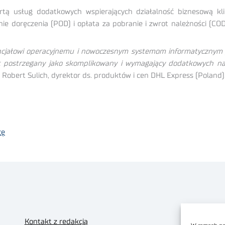
fertą usług dodatkowych wspierających działalność biznesową 
e doręczenia (POD) i opłata za pobranie i zwrot należności (COD
otencjałowi operacyjnemu i nowoczesnym systemom informatycznym
jest postrzegany jako skomplikowany i wymagający dodatkowych n
 Robert Sulich, dyrektor ds. produktów i cen DHL Express (Poland)
cę
Kontakt z redakcją