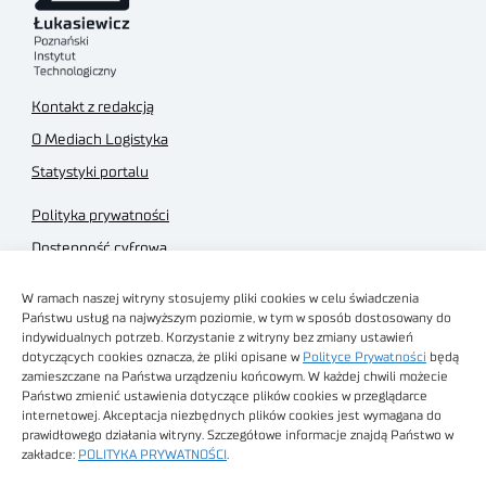
Kontakt z redakcją
O Mediach Logistyka
Statystyki portalu
Polityka prywatności
Dostępność cyfrowa
Regulamin Portalu
W ramach naszej witryny stosujemy pliki cookies w celu świadczenia
Regulamin sklepu
Państwu usług na najwyższym poziomie, w tym w sposób dostosowany do
indywidualnych potrzeb. Korzystanie z witryny bez zmiany ustawień
dotyczących cookies oznacza, że pliki opisane w
Polityce Prywatności
będą
zamieszczane na Państwa urządzeniu końcowym. W każdej chwili możecie
Państwo zmienić ustawienia dotyczące plików cookies w przeglądarce
internetowej. Akceptacja niezbędnych plików cookies jest wymagana do
Obrazy stockowe
prawidłowego działania witryny. Szczegółowe informacje znajdą Państwo w
autorstwa
zakładce:
POLITYKA PRYWATNOŚCI
.