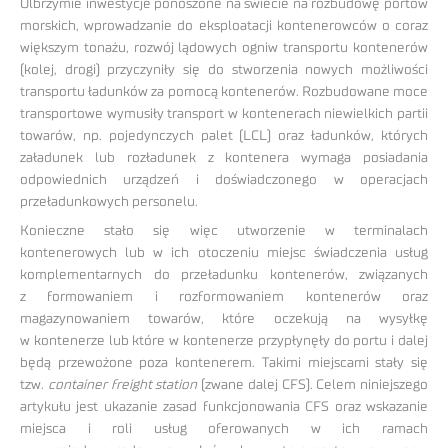
Olbrzymie inwestycje ponoszone na świecie na rozbudowę portów
morskich, wprowadzanie do eksploatacji kontenerowców o coraz
większym tonażu, rozwój lądowych ogniw transportu kontenerów
(kolej, drogi) przyczyniły się do stworzenia nowych możliwości
transportu ładunków za pomocą kontenerów. Rozbudowane moce
transportowe wymusiły transport w kontenerach niewielkich partii
towarów, np. pojedynczych palet (LCL) oraz ładunków, których
załadunek lub rozładunek z kontenera wymaga posiadania
odpowiednich urządzeń i doświadczonego w operacjach
przeładunkowych personelu.
Konieczne stało się więc utworzenie w terminalach
kontenerowych lub w ich otoczeniu miejsc świadczenia usług
komplementarnych do przeładunku kontenerów, związanych
z formowaniem i rozformowaniem kontenerów oraz
magazynowaniem towarów, które oczekują na wysyłkę
w kontenerze lub które w kontenerze przypłynęły do portu i dalej
będą przewożone poza kontenerem. Takimi miejscami stały się
tzw.
container freight station
(zwane dalej CFS). Celem niniejszego
artykułu jest ukazanie zasad funkcjonowania CFS oraz wskazanie
miejsca i roli usług oferowanych w ich ramach