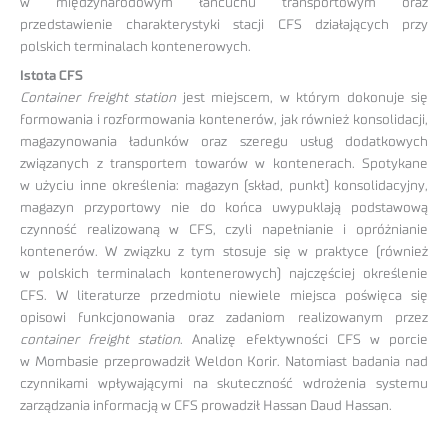
w międzynarodowym łańcuchu transportowym oraz
przedstawienie charakterystyki stacji CFS działających przy
polskich terminalach kontenerowych.
Istota CFS
Container freight station
jest miejscem, w którym dokonuje się
formowania i rozformowania kontenerów, jak również konsolidacji,
magazynowania ładunków oraz szeregu usług dodatkowych
związanych z transportem towarów w kontenerach. Spotykane
w użyciu inne określenia: magazyn (skład, punkt) konsolidacyjny,
magazyn przyportowy nie do końca uwypuklają podstawową
czynność realizowaną w CFS, czyli napełnianie i opróżnianie
kontenerów. W związku z tym stosuje się w praktyce (również
w polskich terminalach kontenerowych) najczęściej określenie
CFS. W literaturze przedmiotu niewiele miejsca poświęca się
opisowi funkcjonowania oraz zadaniom realizowanym przez
container freight station
. Analizę efektywności CFS w porcie
w Mombasie przeprowadził Weldon Korir. Natomiast badania nad
czynnikami wpływającymi na skuteczność wdrożenia systemu
zarządzania informacją w CFS prowadził Hassan Daud Hassan.