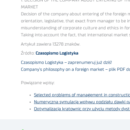
1. DECISION OF THE COMPANY ABOUT ENTERING OF TH
MARKET
Decision of the company about entering of the foreign mark
orientation, legislative, that exact from manager to be
misunderstanding of corporate culture and ethics in for
Taking into account the fact, that international market 
Artykuł zawiera 13278 znaków.
Źródło:
Czasopismo Logistyka
Czasopismo Logistyka – zaprenumeruj już dziś!
Company’s philosophy on a foreign market – plik PDF d
Powiązane wpisy:
Selected problems of management in constructi
Numeryczna symulacja wpływu podziału dawki pal
Optymalizacja kratownic przy użyciu metody dyst