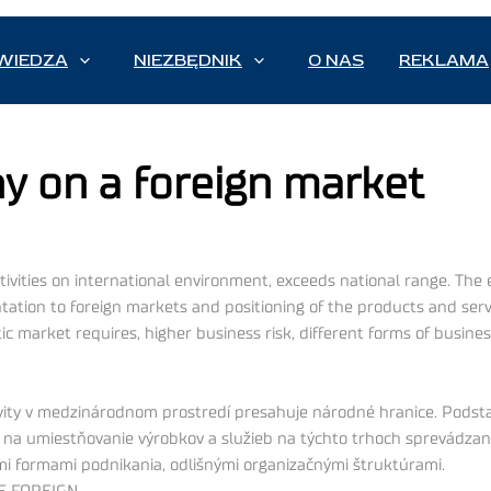
WIEDZA
NIEZBĘDNIK
O NAS
REKLAMA
y on a foreign market
tivities on international environment, exceeds national range. The 
tation to foreign markets and positioning of the products and ser
market requires, higher business risk, different forms of business
vity v medzinárodnom prostredí presahuje národné hranice. Podstato
, na umiestňovanie výrobkov a služieb na týchto trhoch sprevádza
ými formami podnikania, odlišnými organizačnými štruktúrami.