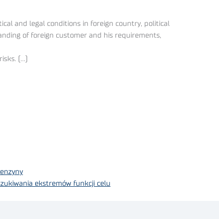
cal and legal conditions in foreign country, political
tanding of foreign customer and his requirements,
isks. (…)
benzyny
szukiwania ekstremów funkcji celu