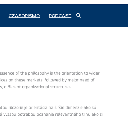
Search
CZASOPISMO
PODCAST
for:
Search Button
essence of the philosophy is the orientation to wider
vices on these markets, followed by major need of
, different organizational structures.
u filozofie je orientácia na širšie dimenzie ako sú
ná vyššou potrebou poznania relevantného trhu ako si