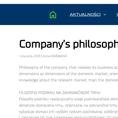
AKTUALNOŚCI
Company’s philosoph
1 stycznia, 2013 | Anna KRIŽANOVÁ
Philosophy of the company, that realizes its business ac
dimensions as dimensions of the domestic market, orien
knowledge about the relevant market, than the domestic 
FILOZOFIA PODNIKU NA ZAHRANIČNOM TRHU
Filozofia podniku realizujúceho svoje podnikateľské akti
dimenzie domáceho trhu, orientácia na zahraničné trhy
vyžaduje domáci trh, vyšším rizikom podnikania, odlišn