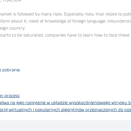
E FOREIGN
et is followed by many risks. Especially risks, that relate to politi
 inform about it, need of knowledge of foreign language, misunders
eign country.
starts to be saturated, companies have to learn how to face these r
o pobrania
on process
iwa na jego rozpylenie w układzie wysokociśnieniowego wtrysku 
orsji wirtualnych i popularnych algorytmów przeznaczonych do po