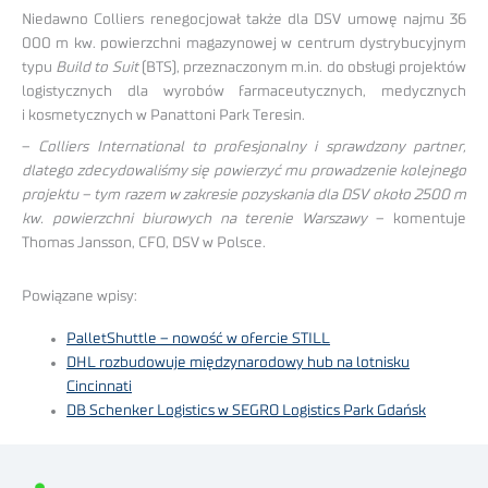
Niedawno Colliers renegocjował także dla DSV umowę najmu 36
000 m kw. powierzchni magazynowej w centrum dystrybucyjnym
typu
Build to Suit
(BTS), przeznaczonym m.in. do obsługi projektów
logistycznych dla wyrobów farmaceutycznych, medycznych
i kosmetycznych w Panattoni Park Teresin.
–
Colliers International to profesjonalny i sprawdzony partner,
dlatego zdecydowaliśmy się powierzyć mu prowadzenie kolejnego
projektu – tym razem w zakresie pozyskania dla DSV około 2500 m
kw. powierzchni biurowych na terenie Warszawy
– komentuje
Thomas Jansson, CFO, DSV w Polsce.
Powiązane wpisy:
PalletShuttle – nowość w ofercie STILL
DHL rozbudowuje międzynarodowy hub na lotnisku
Cincinnati
DB Schenker Logistics w SEGRO Logistics Park Gdańsk