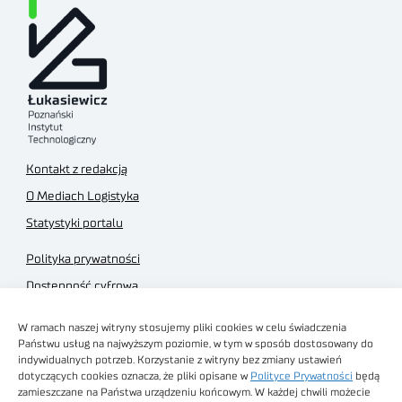
Kontakt z redakcją
O Mediach Logistyka
Statystyki portalu
Polityka prywatności
Dostępność cyfrowa
Regulamin Portalu
W ramach naszej witryny stosujemy pliki cookies w celu świadczenia
Regulamin sklepu
Państwu usług na najwyższym poziomie, w tym w sposób dostosowany do
indywidualnych potrzeb. Korzystanie z witryny bez zmiany ustawień
dotyczących cookies oznacza, że pliki opisane w
Polityce Prywatności
będą
zamieszczane na Państwa urządzeniu końcowym. W każdej chwili możecie