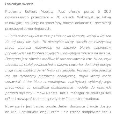
i na całym świecie.
Platforma Colliers Mobility Pass oferuje ponad 5 000
nowoczesnych przestrzeni w 70 krajach. Wykorzystując łatwą
w nawigacji aplikację na smartfony można dokonać tu rezerwacji
przestrzeni coworkingowych.
–
Colliers Mobility Pass to zupełnie nowa formuła, której w Polsce
do tej pory nie było. To niezwykle łatwy sposób na elastyczną
pracę poprzez rezerwację na żądanie biurek, gabinetów
prywatnych i sal konferencyjnych w dowolnym miejscu na świecie.
Dostępna jest również możliwość zarezerwowania tzw. Huba, czyli
określonej, stałej powierzchni w danym coworku, do której dostęp
mają tylko osoby z danej firmy czy zespołu. Ponadto pracodawca
ma do dyspozycji platformę analityczną, dzięki której może
sprawdzić, które biura coworkingowe najchętniej wybierają jego
pracownicy, co umożliwia dostosowanie modelu do realnych
potrzeb najemcy
– mówi Renata Hartle, manager ds. strategii flex
office i rozwiązań technologicznych w Colliers International.
Rozwiązanie jest bardzo proste. Jeden dostawca oferuje dostęp
do wielu coworków, dzięki czemu nie trzeba podpisywać wielu