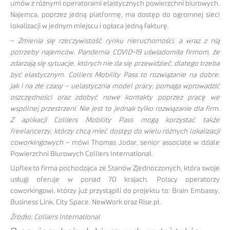
umów z różnymi operatorami elastycznych powierzchni biurowych.
Najemca, poprzez jedną platformę, ma dostęp do ogromnej sieci
lokalizacji w jednym miejscu i opłaca jedną fakturę.
–
Zmienia się rzeczywistość rynku nieruchomości, a wraz z nią
potrzeby najemców. Pandemia COVID-19 uświadomiła firmom, że
zdarzają się sytuacje, których nie da się przewidzieć, dlatego trzeba
być elastycznym. Colliers Mobility Pass to rozwiązanie na dobre,
jak i na złe czasy – uelastycznia model pracy, pomaga wprowadzić
oszczędności oraz zdobyć nowe kontakty poprzez pracę we
wspólnej przestrzeni. Nie jest to jednak tylko rozwiązanie dla firm.
Z aplikacji Colliers Mobility Pass mogą korzystać także
freelancerzy, którzy chcą mieć dostęp do wielu różnych lokalizacji
coworkingowych
– mówi Thomas Jodar, senior associate w dziale
Powierzchni Biurowych Colliers International.
Upflex to firma pochodząca ze Stanów Zjednoczonych, która swoje
usługi oferuje w ponad 70 krajach. Polscy operatorzy
coworkingowi, którzy już przystąpili do projektu to: Brain Embassy,
Business Link, City Space, NewWork oraz Rise.pl.
Źródło: Colliers International