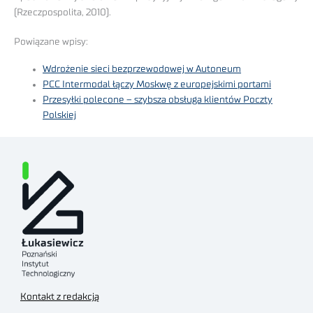
(Rzeczpospolita, 2010).
Powiązane wpisy:
Wdrożenie sieci bezprzewodowej w Autoneum
PCC Intermodal łączy Moskwę z europejskimi portami
Przesyłki polecone – szybsza obsługa klientów Poczty
Polskiej
Kontakt z redakcją