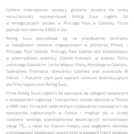
Colliers International, wiodący globalny doradca na rynku
nieruchomości, reprezentował Rohlig Suus Logistic SA
w renegocjacjach umowy w ProLogis Park w Gdańsku. Firma
zajmuje tam obecnie 4.600 m kw.
Rohlig Suus zdecydował się na przedłużenie kontraktu
w największym obiekcie magazynowym w północnej Polsce –
ProLogis Park Gdańsk. ProLogis Park Gdańsk jest zlokalizowany
w przemysłowej dzielnicy Gdańsk-Kokoszki, w pobliżu Portu
Lotniczego Gdańsk im. Lecha Wałęsy i Portu Morskiego w Gdańsku.
Sąsiedztwo Trójmiasta, obwodnicy Gdańska oraz autostrady A1
Północ – Południe czyni park ważnym centrum dystrybucyjnym
dla firmy logistycznej Rohlig Suus.
Firma Rohlig Suus Logistics SA zajmująca się usługami związanymi
z zarządzaniem logistyką i transportem została założona w Polsce
w 1989 roku. Firma jest także jednym z najszybciej rozwijających się
operatorów logistycznych w Polsce i znajduje się w ścisłej
czołówce rankingu przedsiębiorstw świadczących kompleksowe
usługi TSL, a także na trzecim miejscu pod względem obrotów
z podstawowej działalności spedycyjnej w kategorii fracht drogowy