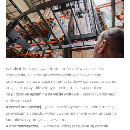
W trakcie kursu nabywa się zdolności zarówno z zakresu
kierowania, jak i obsługi wózków widłowych wysokiego
podnoszenia oraz wiedzę na temat budowy czy zasad działania
urządzeń. Wszystkie zdobyte umiejętności są oceniane
na podstawie
egzaminu na wózki widłowe
– przeprowadzanego
w dwu etapach:
●
części praktycznej
– gdzie należy wykazać się umiejętnością
prowadzenia pojazdu, wykonywania nim manewrów, unoszenia
ładunków, czy omijania przeszkód,
● oraz
teoretycznej
– w trakcie której zadawane są pytania