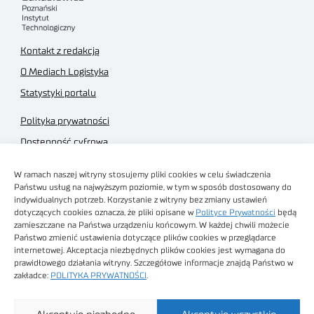
Kontakt z redakcją
O Mediach Logistyka
Statystyki portalu
Polityka prywatności
Dostępność cyfrowa
Regulamin Portalu
W ramach naszej witryny stosujemy pliki cookies w celu świadczenia
Regulamin sklepu
Państwu usług na najwyższym poziomie, w tym w sposób dostosowany do
indywidualnych potrzeb. Korzystanie z witryny bez zmiany ustawień
dotyczących cookies oznacza, że pliki opisane w
Polityce Prywatności
będą
zamieszczane na Państwa urządzeniu końcowym. W każdej chwili możecie
Państwo zmienić ustawienia dotyczące plików cookies w przeglądarce
internetowej. Akceptacja niezbędnych plików cookies jest wymagana do
Obrazy stockowe
prawidłowego działania witryny. Szczegółowe informacje znajdą Państwo w
autorstwa
zakładce:
POLITYKA PRYWATNOŚCI
.
Sieć Badawcza Łukasiewicz - Poznański Instytut