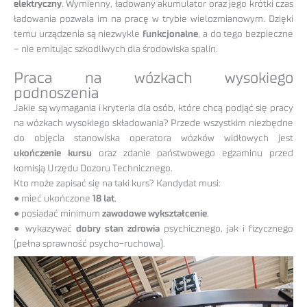
elektryczny
. Wymienny, ładowany akumulator oraz jego krótki czas
ładowania pozwala im na pracę w trybie wielozmianowym. Dzięki
temu urządzenia są niezwykle
funkcjonalne
, a do tego bezpieczne
– nie emitując szkodliwych dla środowiska spalin.
Praca na wózkach wysokiego
podnoszenia
Jakie są wymagania i kryteria dla osób, które chcą podjąć się pracy
na wózkach wysokiego składowania? Przede wszystkim niezbędne
do objęcia stanowiska operatora wózków widłowych jest
ukończenie kursu
oraz zdanie państwowego egzaminu przed
komisją Urzędu Dozoru Technicznego.
Kto może zapisać się na taki kurs? Kandydat musi:
● mieć ukończone
18 lat
,
● posiadać minimum
zawodowe wykształcenie
,
● wykazywać
dobry stan zdrowia
psychicznego, jak i fizycznego
(pełna sprawność psycho-ruchowa).