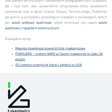
nad stanem technicznym i okresowymi przeglądami tych urządzeń,
jak i nad tym, aby uprawnienia otrzymywali tylko wyszkoleni
operatorzy leży w gestii Urzędu Dozoru Technicznego. Podobnie
jak jest to w przypadku pozostałych urządzeń z tej kategorii, takich
jak:
wózki widłowe spalinowe
, wózki terenowe czy nawet
wózki
paletowe z napędem elektrycznym
.
Powiązane wpisy:
Maspex powiększa powierzchnię magazynową
PINQUARK – system WMS w Twoim magazynie w ciągu 24
godzin
ID Logistics przejmuje Kane Logistics w USA