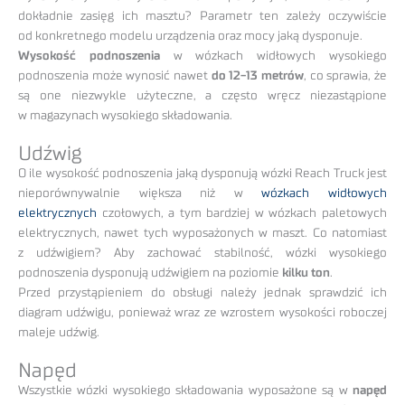
dokładnie zasięg ich masztu? Parametr ten zależy oczywiście
od konkretnego modelu urządzenia oraz mocy jaką dysponuje.
Wysokość podnoszenia
w wózkach widłowych wysokiego
podnoszenia może wynosić nawet
do 12-13 metrów
, co sprawia, że
są one niezwykle użyteczne, a często wręcz niezastąpione
w magazynach wysokiego składowania.
Udźwig
O ile wysokość podnoszenia jaką dysponują wózki Reach Truck jest
nieporównywalnie większa niż w
wózkach widłowych
elektrycznych
czołowych, a tym bardziej w wózkach paletowych
elektrycznych, nawet tych wyposażonych w maszt. Co natomiast
z udźwigiem? Aby zachować stabilność, wózki wysokiego
podnoszenia dysponują udźwigiem na poziomie
kilku ton
.
Przed przystąpieniem do obsługi należy jednak sprawdzić ich
diagram udźwigu, ponieważ wraz ze wzrostem wysokości roboczej
maleje udźwig.
Napęd
Wszystkie wózki wysokiego składowania wyposażone są w
napęd