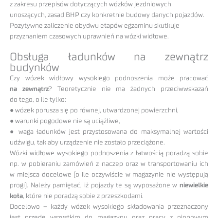
z zakresu przepisów dotyczących wózków jezdniowych
unoszących, zasad BHP czy konkretnie budowy danych pojazdów.
Pozytywne zaliczenie obydwu etapów egzaminu skutkuje
przyznaniem czasowych uprawnień na wózki widłowe.
Obsługa ładunków na zewnątrz
budynków
Czy wózek widłowy wysokiego podnoszenia może pracować
na zewnątrz
? Teoretycznie nie ma żadnych przeciwwskazań
do tego, o ile tylko:
● wózek porusza się po równej, utwardzonej powierzchni,
● warunki pogodowe nie są uciążliwe,
● waga ładunków jest przystosowana do maksymalnej wartości
udźwigu, tak aby urządzenie nie zostało przeciążone.
Wózki widłowe wysokiego podnoszenia z łatwością poradzą sobie
np. w pobieraniu zamówień z naczep oraz w transportowaniu ich
w miejsca docelowe (o ile oczywiście w magazynie nie występują
progi). Należy pamiętać, iż pojazdy te są wyposażone w
niewielkie
koła
, które nie poradzą sobie z przeszkodami.
Docelowo – każdy wózek wysokiego składowania przeznaczony
jest przede wszystkim do magazynu oraz pracy z pionowym