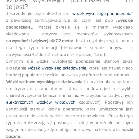
Wózek wysokiego podnoszenia – co
to jest?
Jeśli zetknąłeś się z określeniem „
wózek wysokiego podnoszenia
”
z pewnością zaintrygowało Cię to, czym jest owo „
wysokie
podnoszenie
„. Inaczej określa się je mianem wysokiego
składowania i dotyczy ono manewrów wykonywanych
na wysokości większej niż 7,2 metra
. Jest to ogólnie przyjęta norma
dla tego typu operacji (składowanie średnie odbywa się
na wysokości 4,2 do 7,2 metra; a niskie poniżej 4,2 m).
Synonim dla wózka wysokiego podnoszenia stanowi także
określenie
wózek wysokiego składowania
, które jest nawet nieco
bardziej popularne i częściej pojawia się w ofertach producentów.
Wózki widłowe wysokiego składowania
to urządzenia napędzane
elektrycznym akumulatorem, których budowa jest niezwykle
charakterystyczna (znacznie inna niż w przypadku tradycyjnych
elektrycznych wózków widłowych
czołowych). Podstawę ich
konstrukcji stanowi kabina operatora, która umieszczona jest
prostopadle do karetki wideł z masztem oraz widłami. Pojazdy tego
typu przemieszczają się posiadając kabinę w położeniu bocznym
względem kierunku jazdy, dlatego inna nazwa na te wózki to „
wózki
boczne
„.