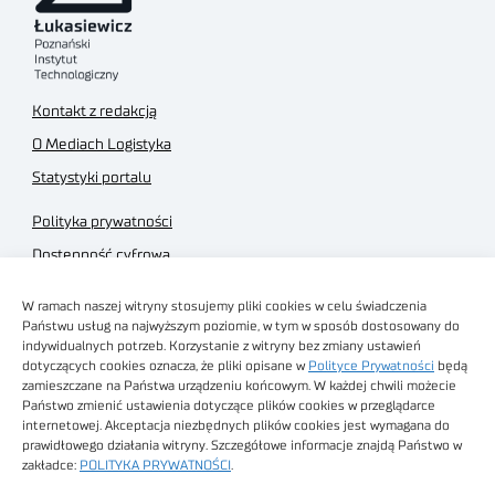
Kontakt z redakcją
O Mediach Logistyka
Statystyki portalu
Polityka prywatności
Dostępność cyfrowa
Regulamin Portalu
W ramach naszej witryny stosujemy pliki cookies w celu świadczenia
Regulamin sklepu
Państwu usług na najwyższym poziomie, w tym w sposób dostosowany do
indywidualnych potrzeb. Korzystanie z witryny bez zmiany ustawień
dotyczących cookies oznacza, że pliki opisane w
Polityce Prywatności
będą
zamieszczane na Państwa urządzeniu końcowym. W każdej chwili możecie
Państwo zmienić ustawienia dotyczące plików cookies w przeglądarce
internetowej. Akceptacja niezbędnych plików cookies jest wymagana do
Obrazy stockowe
prawidłowego działania witryny. Szczegółowe informacje znajdą Państwo w
autorstwa
zakładce:
POLITYKA PRYWATNOŚCI
.