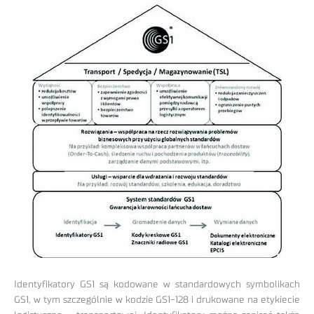
Identyfikatory GS1 są kodowane w standardowych symbolikach
GS1, w tym szczególnie w kodzie GS1-128 i drukowane na etykiecie