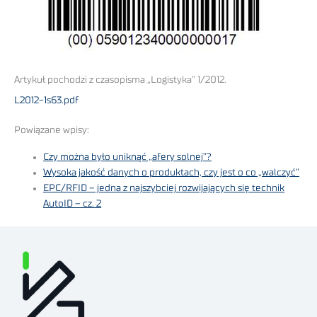
Artykuł pochodzi z czasopisma „Logistyka” 1/2012.
L2012-1s63.pdf
Powiązane wpisy:
Czy można było uniknąć „afery solnej”?
Wysoka jakość danych o produktach, czy jest o co „walczyć”
EPC/RFID – jedna z najszybciej rozwijających się technik
AutoID – cz. 2