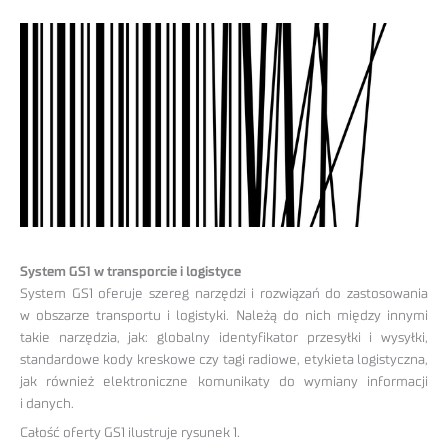
System GS1 w transporcie i logistyce
System GS1 oferuje szereg narzędzi i rozwiązań do zastosowania
w obszarze transportu i logistyki. Należą do nich między innymi
takie narzędzia, jak: globalny identyfikator przesyłki i wysyłki,
standardowe kody kreskowe czy tagi radiowe, etykieta logistyczna,
jak również elektroniczne komunikaty do wymiany informacji
i danych.
Całość oferty GS1 ilustruje rysunek 1.