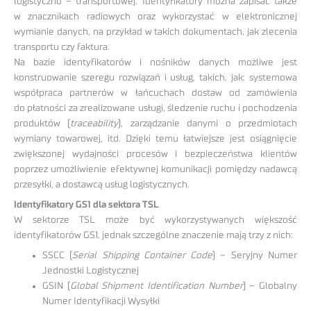
logistyczno – transportowej. Identyfikatory można zapisać także
w znacznikach radiowych oraz wykorzystać w elektronicznej
wymianie danych, na przykład w takich dokumentach, jak zlecenia
transportu czy faktura.
Na bazie identyfikatorów i nośników danych możliwe jest
konstruowanie szeregu rozwiązań i usług, takich, jak: systemowa
współpraca partnerów w łańcuchach dostaw od zamówienia
do płatności za zrealizowane usługi, śledzenie ruchu i pochodzenia
produktów (
traceability
), zarządzanie danymi o przedmiotach
wymiany towarowej, itd. Dzięki temu łatwiejsze jest osiągnięcie
zwiększonej wydajności procesów i bezpieczeństwa klientów
poprzez umożliwienie efektywnej komunikacji pomiędzy nadawcą
przesyłki, a dostawcą usług logistycznych.
Identyfikatory GS1 dla sektora TSL
W sektorze TSL może być wykorzystywanych większość
identyfikatorów GS1, jednak szczególne znaczenie mają trzy z nich:
SSCC (
Serial Shipping Container Code
) – Seryjny Numer
Jednostki Logistycznej
GSIN (
Global Shipment Identification Number
) – Globalny
Numer Identyfikacji Wysyłki