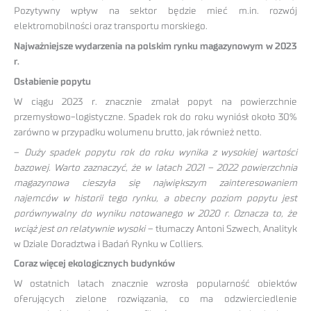
Pozytywny wpływ na sektor będzie mieć m.in. rozwój
elektromobilności oraz transportu morskiego.
Najważniejsze wydarzenia na polskim rynku magazynowym w 2023
r.
Osłabienie popytu
W ciągu 2023 r. znacznie zmalał popyt na powierzchnie
przemysłowo-logistyczne. Spadek rok do roku wyniósł około 30%
zarówno w przypadku wolumenu brutto, jak również netto.
–
Duży spadek popytu rok do roku wynika z wysokiej wartości
bazowej. Warto zaznaczyć, że w latach 2021 – 2022 powierzchnia
magazynowa cieszyła się największym zainteresowaniem
najemców w historii tego rynku, a obecny poziom popytu jest
porównywalny do wyniku notowanego w 2020 r. Oznacza to, że
wciąż jest on relatywnie wysoki
– tłumaczy Antoni Szwech, Analityk
w Dziale Doradztwa i Badań Rynku w Colliers.
Coraz więcej ekologicznych budynków
W ostatnich latach znacznie wzrosła popularność obiektów
oferujących zielone rozwiązania, co ma odzwierciedlenie