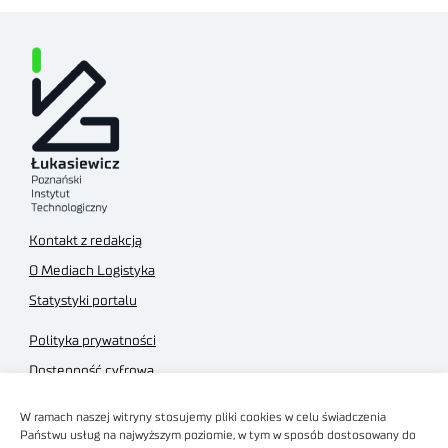
Kontakt z redakcją
O Mediach Logistyka
Statystyki portalu
Polityka prywatności
Dostępność cyfrowa
Regulamin Portalu
W ramach naszej witryny stosujemy pliki cookies w celu świadczenia
Regulamin sklepu
Państwu usług na najwyższym poziomie, w tym w sposób dostosowany do