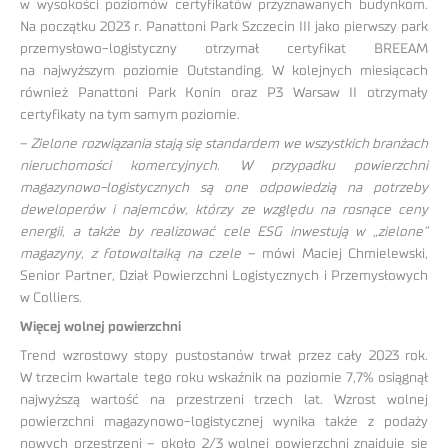
w wysokości poziomów certyfikatów przyznawanych budynkom.
Na początku 2023 r. Panattoni Park Szczecin III jako pierwszy park
przemysłowo-logistyczny otrzymał certyfikat BREEAM
na najwyższym poziomie Outstanding. W kolejnych miesiącach
również Panattoni Park Konin oraz P3 Warsaw II otrzymały
certyfikaty na tym samym poziomie.
–
Zielone rozwiązania stają się standardem we wszystkich branżach
nieruchomości komercyjnych. W przypadku powierzchni
magazynowo-logistycznych są one odpowiedzią na potrzeby
deweloperów i najemców, którzy ze względu na rosnące ceny
energii, a także by realizować cele ESG inwestują w „zielone”
magazyny, z fotowoltaiką na czele
– mówi Maciej Chmielewski,
Senior Partner, Dział Powierzchni Logistycznych i Przemysłowych
w Colliers.
Więcej wolnej powierzchni
Trend wzrostowy stopy pustostanów trwał przez cały 2023 rok.
W trzecim kwartale tego roku wskaźnik na poziomie 7,7% osiągnął
najwyższą wartość na przestrzeni trzech lat. Wzrost wolnej
powierzchni magazynowo-logistycznej wynika także z podaży
nowych przestrzeni – około 2/3 wolnej powierzchni znajduje się