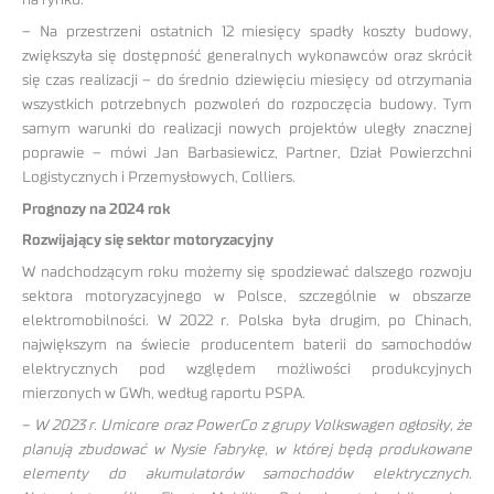
– Na przestrzeni ostatnich 12 miesięcy spadły koszty budowy,
zwiększyła się dostępność generalnych wykonawców oraz skrócił
się czas realizacji – do średnio dziewięciu miesięcy od otrzymania
wszystkich potrzebnych pozwoleń do rozpoczęcia budowy. Tym
samym warunki do realizacji nowych projektów uległy znacznej
poprawie – mówi Jan Barbasiewicz, Partner, Dział Powierzchni
Logistycznych i Przemysłowych, Colliers.
Prognozy na 2024 rok
Rozwijający się sektor motoryzacyjny
W nadchodzącym roku możemy się spodziewać dalszego rozwoju
sektora motoryzacyjnego w Polsce, szczególnie w obszarze
elektromobilności. W 2022 r. Polska była drugim, po Chinach,
największym na świecie producentem baterii do samochodów
elektrycznych pod względem możliwości produkcyjnych
mierzonych w GWh, według raportu PSPA.
–
W 2023 r. Umicore oraz PowerCo z grupy Volkswagen ogłosiły, że
planują zbudować w Nysie fabrykę, w której będą produkowane
elementy do akumulatorów samochodów elektrycznych.