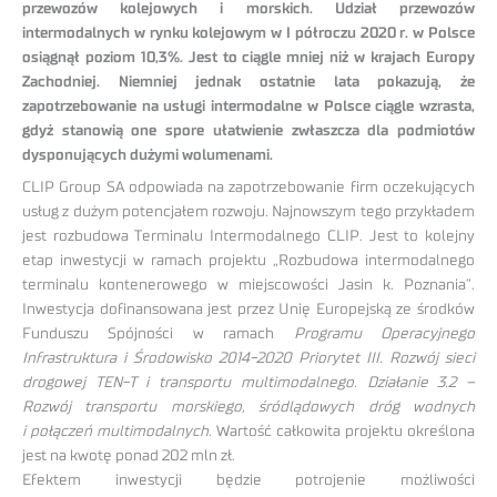
przewozów kolejowych i morskich. Udział przewozów
intermodalnych w rynku kolejowym w I półroczu 2020 r. w Polsce
osiągnął poziom 10,3%. Jest to ciągle mniej niż w krajach Europy
Zachodniej. Niemniej jednak ostatnie lata pokazują, że
zapotrzebowanie na usługi intermodalne w Polsce ciągle wzrasta,
gdyż stanowią one spore ułatwienie zwłaszcza dla podmiotów
dysponujących dużymi wolumenami.
CLIP Group SA odpowiada na zapotrzebowanie firm oczekujących
usług z dużym potencjałem rozwoju. Najnowszym tego przykładem
jest rozbudowa Terminalu Intermodalnego CLIP. Jest to kolejny
etap inwestycji w ramach projektu „Rozbudowa intermodalnego
terminalu kontenerowego w miejscowości Jasin k. Poznania”.
Inwestycja dofinansowana jest przez Unię Europejską ze środków
Funduszu Spójności w ramach
Programu Operacyjnego
Infrastruktura i Środowisko 2014-2020 Priorytet III. Rozwój sieci
drogowej TEN-T i transportu multimodalnego. Działanie 3.2 –
Rozwój transportu morskiego, śródlądowych dróg wodnych
i połączeń multimodalnych
. Wartość całkowita projektu określona
jest na kwotę ponad 202 mln zł.
Efektem inwestycji będzie potrojenie możliwości