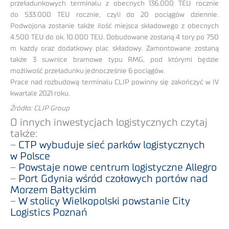
przeładunkowych terminalu z obecnych 136.000 TEU rocznie
do 533.000 TEU rocznie, czyli do 20 pociągów dziennie.
Podwojona zostanie także ilość miejsca składowego z obecnych
4.500 TEU do ok. 10.000 TEU. Dobudowane zostaną 4 tory po 750
m każdy oraz dodatkowy plac składowy. Zamontowane zostaną
także 3 suwnice bramowe typu RMG, pod którymi będzie
możliwość przeładunku jednocześnie 6 pociągów.
Prace nad rozbudową terminalu CLIP powinny się zakończyć w IV
kwartale 2021 roku.
Źródło: CLIP Group
O innych inwestycjach logistycznych czytaj
także:
–
CTP wybuduje sieć parków logistycznych
w Polsce
–
Powstaje nowe centrum logistyczne Allegro
–
Port Gdynia wśród czołowych portów nad
Morzem Bałtyckim
–
W stolicy Wielkopolski powstanie City
Logistics Poznań