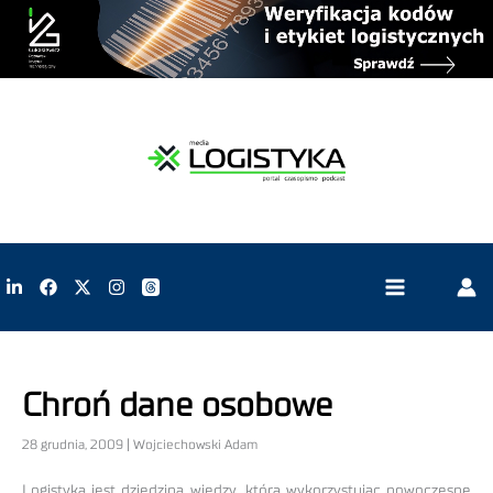
Chroń dane osobowe
28 grudnia, 2009 | Wojciechowski Adam
Logistyka jest dziedziną wiedzy, która wykorzystując nowoczesne