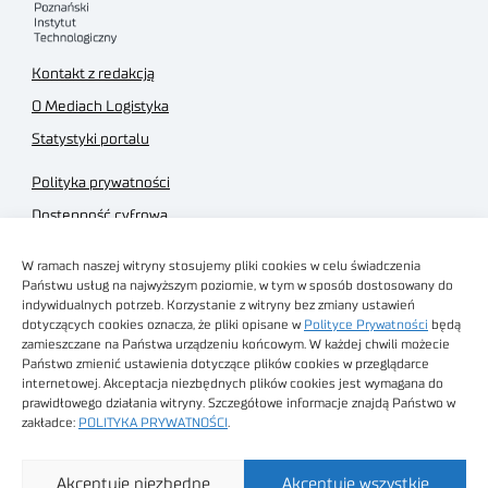
Kontakt z redakcją
O Mediach Logistyka
Statystyki portalu
Polityka prywatności
Dostępność cyfrowa
Regulamin Portalu
W ramach naszej witryny stosujemy pliki cookies w celu świadczenia
Regulamin sklepu
Państwu usług na najwyższym poziomie, w tym w sposób dostosowany do
indywidualnych potrzeb. Korzystanie z witryny bez zmiany ustawień
dotyczących cookies oznacza, że pliki opisane w
Polityce Prywatności
będą
zamieszczane na Państwa urządzeniu końcowym. W każdej chwili możecie
Państwo zmienić ustawienia dotyczące plików cookies w przeglądarce
internetowej. Akceptacja niezbędnych plików cookies jest wymagana do
Obrazy stockowe
prawidłowego działania witryny. Szczegółowe informacje znajdą Państwo w
autorstwa
zakładce:
POLITYKA PRYWATNOŚCI
.
Sieć Badawcza Łukasiewicz - Poznański Instytut
Akceptuję niezbędne
Akceptuję wszystkie