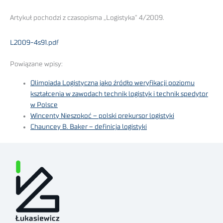
Artykuł pochodzi z czasopisma „Logistyka” 4/2009.
L2009-4s91.pdf
Powiązane wpisy:
Olimpiada Logistyczna jako źródło weryfikacji poziomu
kształcenia w zawodach technik logistyk i technik spedytor
w Polsce
Wincenty Nieszokoć – polski prekursor logistyki
Chauncey B. Baker – definicja logistyki