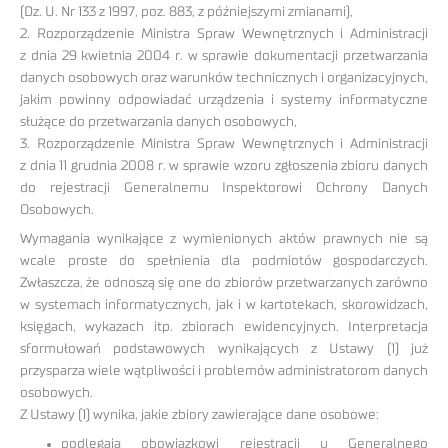
(Dz. U. Nr 133 z 1997, poz. 883, z późniejszymi zmianami),
2. Rozporządzenie Ministra Spraw Wewnętrznych i Administracji
z dnia 29 kwietnia 2004 r. w sprawie dokumentacji przetwarzania
danych osobowych oraz warunków technicznych i organizacyjnych,
jakim powinny odpowiadać urządzenia i systemy informatyczne
służące do przetwarzania danych osobowych,
3. Rozporządzenie Ministra Spraw Wewnętrznych i Administracji
z dnia 11 grudnia 2008 r. w sprawie wzoru zgłoszenia zbioru danych
do rejestracji Generalnemu Inspektorowi Ochrony Danych
Osobowych.
Wymagania wynikające z wymienionych aktów prawnych nie są
wcale proste do spełnienia dla podmiotów gospodarczych.
Zwłaszcza, że odnoszą się one do zbiorów przetwarzanych zarówno
w systemach informatycznych, jak i w kartotekach, skorowidzach,
księgach, wykazach itp. zbiorach ewidencyjnych. Interpretacja
sformułowań podstawowych wynikających z Ustawy (1) już
przysparza wiele wątpliwości i problemów administratorom danych
osobowych.
Z Ustawy (1) wynika, jakie zbiory zawierające dane osobowe:
podlegają obowiązkowi rejestracji u Generalnego