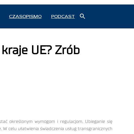
Search
CZASOPISMO
PODCAST
for:
Search Button
 kraje UE? Zrób
rostać określonym wymogom i regulacjom. Ubieganie się
. W celu ułatwienia świadczenia usług transgranicznych