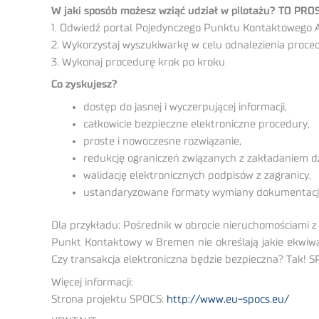
W jaki sposób możesz wziąć udział w pilotażu? TO PRO
1. Odwiedź portal Pojedynczego Punktu Kontaktowego Aus
2. Wykorzystaj wyszukiwarkę w celu odnalezienia proce
3. Wykonaj procedurę krok po kroku
Co zyskujesz?
dostęp do jasnej i wyczerpującej informacji,
całkowicie bezpieczne elektroniczne procedury,
proste i nowoczesne rozwiązanie,
redukcję ograniczeń związanych z zakładaniem dzi
walidację elektronicznych podpisów z zagranicy,
ustandaryzowane formaty wymiany dokumentacji
Dla przykładu: Pośrednik w obrocie nieruchomościami z
Punkt Kontaktowy w Bremen nie określają jakie ekwiwa
Czy transakcja elektroniczna będzie bezpieczna? Tak! 
Więcej informacji:
Strona projektu SPOCS:
http://www.eu-spocs.eu/