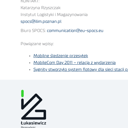
KONTAKT:
Katarzyna Rzyszczak
Instytut Logistyki i Magazynowania
spocs@ilim.poznan.pl
Biuro SPOCS:
communication@eu-spocs.eu
Powiązane wpisy:
Mobilne śledzenie przesyłek
MobileCom Day 2011 – relacja z wydarzenia
Sygnity stworzyło system flotowy dla sieci stacji