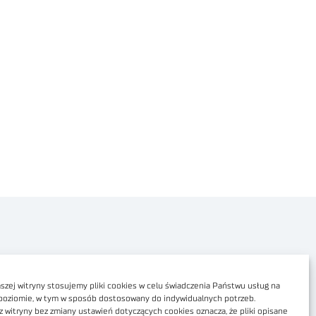
Polityka prywatności
Dostępność cyfrowa
zej witryny stosujemy pliki cookies w celu świadczenia Państwu usług na
poziomie, w tym w sposób dostosowany do indywidualnych potrzeb.
Regulamin Portalu
z witryny bez zmiany ustawień dotyczących cookies oznacza, że pliki opisane