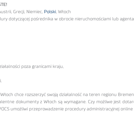
STE!
trii, Grecji, Niemiec,
Polski
, Włoch
dury dotyczącej pośrednika w obrocie nieruchomościami lub agenta
ałalności poza granicami kraju,
.
 Włoch chce rozszerzyć swoją działalność na teren regionu Breme
lentne dokumenty z Włoch są wymagane. Czy możliwe jest dotarc
SPOCS umożliwi przeprowadzenie procedury administracyjnej onlin