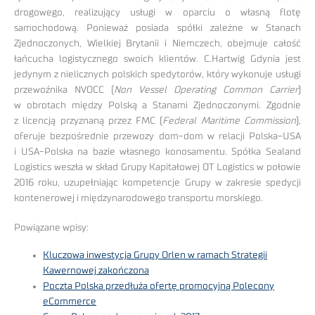
drogowego, realizujący usługi w oparciu o własną flotę
samochodową. Ponieważ posiada spółki zależne w Stanach
Zjednoczonych, Wielkiej Brytanii i Niemczech, obejmuje całość
łańcucha logistycznego swoich klientów. C.Hartwig Gdynia jest
jedynym z nielicznych polskich spedytorów, który wykonuje usługi
przewoźnika NVOCC (
Non Vessel Operating Common Carrier
)
w obrotach między Polską a Stanami Zjednoczonymi. Zgodnie
z licencją przyznaną przez FMC (
Federal Maritime Commission
),
oferuje bezpośrednie przewozy dom-dom w relacji Polska-USA
i USA-Polska na bazie własnego konosamentu. Spółka Sealand
Logistics weszła w skład Grupy Kapitałowej OT Logistics w połowie
2016 roku, uzupełniając kompetencje Grupy w zakresie spedycji
kontenerowej i międzynarodowego transportu morskiego.
Powiązane wpisy:
Kluczowa inwestycja Grupy Orlen w ramach Strategii
Kawernowej zakończona
Poczta Polska przedłuża ofertę promocyjną Polecony
eCommerce