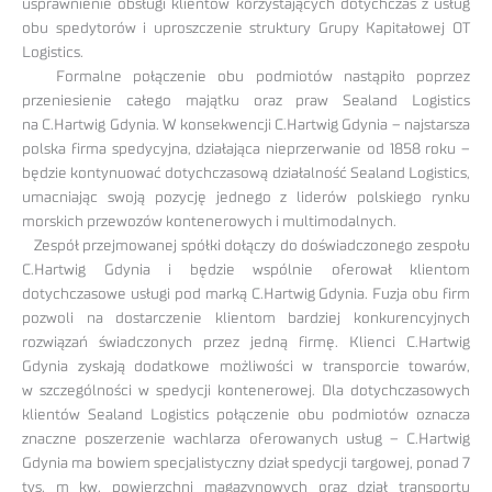
usprawnienie obsługi klientów korzystających dotychczas z usług
obu spedytorów i uproszczenie struktury Grupy Kapitałowej OT
Logistics.
Formalne połączenie obu podmiotów nastąpiło poprzez
przeniesienie całego majątku oraz praw Sealand Logistics
na C.Hartwig Gdynia. W konsekwencji C.Hartwig Gdynia – najstarsza
polska firma spedycyjna, działająca nieprzerwanie od 1858 roku –
będzie kontynuować dotychczasową działalność Sealand Logistics,
umacniając swoją pozycję jednego z liderów polskiego rynku
morskich przewozów kontenerowych i multimodalnych.
Zespół przejmowanej spółki dołączy do doświadczonego zespołu
C.Hartwig Gdynia i będzie wspólnie oferował klientom
dotychczasowe usługi pod marką C.Hartwig Gdynia. Fuzja obu firm
pozwoli na dostarczenie klientom bardziej konkurencyjnych
rozwiązań świadczonych przez jedną firmę. Klienci C.Hartwig
Gdynia zyskają dodatkowe możliwości w transporcie towarów,
w szczególności w spedycji kontenerowej. Dla dotychczasowych
klientów Sealand Logistics połączenie obu podmiotów oznacza
znaczne poszerzenie wachlarza oferowanych usług – C.Hartwig
Gdynia ma bowiem specjalistyczny dział spedycji targowej, ponad 7
tys. m kw. powierzchni magazynowych oraz dział transportu