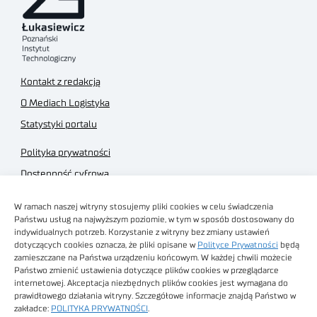
Kontakt z redakcją
O Mediach Logistyka
Statystyki portalu
Polityka prywatności
Dostępność cyfrowa
Regulamin Portalu
W ramach naszej witryny stosujemy pliki cookies w celu świadczenia
Regulamin sklepu
Państwu usług na najwyższym poziomie, w tym w sposób dostosowany do
indywidualnych potrzeb. Korzystanie z witryny bez zmiany ustawień
dotyczących cookies oznacza, że pliki opisane w
Polityce Prywatności
będą
zamieszczane na Państwa urządzeniu końcowym. W każdej chwili możecie
Państwo zmienić ustawienia dotyczące plików cookies w przeglądarce
internetowej. Akceptacja niezbędnych plików cookies jest wymagana do
Obrazy stockowe
prawidłowego działania witryny. Szczegółowe informacje znajdą Państwo w
autorstwa
zakładce:
POLITYKA PRYWATNOŚCI
.