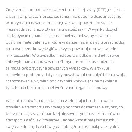
Zmęczenie kontaktowe powierzchni tocznej szyny (RCF) jest jedną
z ważnych przyczyn jej uszkodzenia i ma obecnie duże znaczenie
w utrzymaniu nawierzchni kolejowej w odpowiednim stanie
niezawodności oraz wpływa na trwałość szyn. W wyniku dużych
oddziaływań dynamicznych na powierzchni szyny powstają
poziome małe pęknięcia, które w dalszej fazie rozwoju przechodzą
pionowo przez krawędź główki szyny powodując powstawanie
mikroszczelin. W przypadku niedoboru środków na diagnostykę
i nie wykonania napraw w określonym terminie, uszkodzenia
te mogą być przyczyną poważnych wypadków. W artykule
omówiono problemy dotyczący powstawania pęknięć i ich rozwoju,
rozpoznawania, wymieniono czynniki wpływające na pęknięcia
typu head check oraz możliwości zapobiegania i naprawy.
W ostatnich dwóch dekadach na wielu krajach, odnotowano
ożywienie transportu szynowego poprzez dostarczanie szybszych,
tańszych, częstszych i bardziej niezawodnych połączeń zarówno
transportu osób jak i towarów. Jednak wzrost natężenia ruchu,
zwiększenie prędkości i większe obciążenia osi, mają szczególny