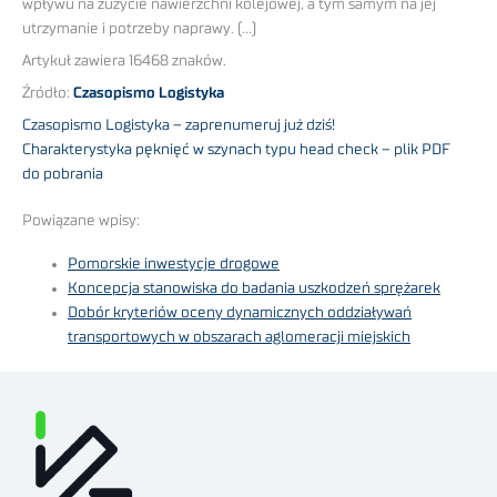
wpływu na zużycie nawierzchni kolejowej, a tym samym na jej
utrzymanie i potrzeby naprawy. (…)
Artykuł zawiera 16468 znaków.
Źródło:
Czasopismo Logistyka
Czasopismo Logistyka – zaprenumeruj już dziś!
Charakterystyka pęknięć w szynach typu head check – plik PDF
do pobrania
Powiązane wpisy:
Pomorskie inwestycje drogowe
Koncepcja stanowiska do badania uszkodzeń sprężarek
Dobór kryteriów oceny dynamicznych oddziaływań
transportowych w obszarach aglomeracji miejskich