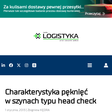
Charakterystyka pęknięć
w szynach typu head check
1 stycznia, 2013 | Zbigniew KĘDRA