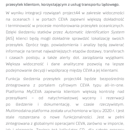
przesyłek klientom, korzystającym z usług transportu lądowego.
W wyniku integracji rozwiązań project44 w zakresie widoczności
na oceanach i w portach CEVA zapewni większą dokładność
i terminowość w procesie monitorowania przesyłek oceanicznych.
Dzięki śledzeniu statków przez
Automatic Identification System
(AIS) klienci będą mogli dokładnie sprawdzić lokalizację swoich
przesyłek. Oprócz tego, powiadomienia i analizy będą zawierać
informacje na temat najważniejszych etapów dostawy, transferach
i czasach postoju, a także alerty dot. zarządzania wyjątkami.
Większa widoczność i dane analityczne pozwolą na lepsze
podejmowanie decyzji i współpracę między CEVA a jej klientami.
Funkcja śledzenia przesyłek project44 będzie bezpośrednio
zintegrowana z portalem cyfrowym CEVA typu all-in-one.
Platforma MyCEVA zapewnia klientom większą kontrolę nad
przesyłkami – od natychmiastowej wyceny i rezerwacji
po śledzenie i dokumentację, w czasie rzeczywistym.
Multimodalna platforma została uruchomiona w lipcu 2020 r. i jest
stale rozszerzana o nowe funkcjonalności. Jest w pełni
zintegrowana z globalnymi operacjami CEVA, zarówno w imporcie,
jak i eksporcie. Zawiera też kalkulator CO
dla całego procesu