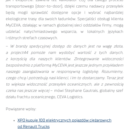
2
transportowego (door-to-door), dzięki czemu nadawcy przesyłek
będą mogli sprawdzić dostępne opcje i wybrać najbardziej
ekologiczne trasy dla swoich ładunków. Specjaliści obsługi klienta
MyCEVA, działając w ramach globalnej sieci oddziałów firmy, mogą
udzielać natychmiastowego wsparcia, w lokalnych językach
i różnych strefach czasowych.
–
W branży spedycyjnej dostęp do danych jest na wagę złota,
a project44 pomoże nam wydobyć wartość z tych danych,
z korzyścią dla naszych klientów. Zintegrowanie widoczności
bezpośrednio z platformą MyCEVA jest jeszcze jednym przykładem
naszego zaangażowania w responsywną logistykę. Rozumiemy,
czego chcą i potrzebują nasi klienci, i im to dostarczamy. Teraz jest
to większa widoczność przesyłek oceanicznych, ale z pewnością
czeka nas jeszcze więcej
– mówi Stephane Gautrais, globalny szef
działu frachtu oceanicznego, CEVA Logistics.
Powiązane wpisy:
XPO kupuje 100 elektrycznych pojazdów ciężarowych
od Renault Trucks