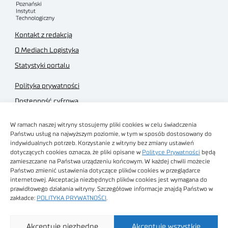
Kontakt z redakcją
O Mediach Logistyka
Statystyki portalu
Polityka prywatności
Dostępność cyfrowa
Regulamin Portalu
W ramach naszej witryny stosujemy pliki cookies w celu świadczenia
Regulamin sklepu
Państwu usług na najwyższym poziomie, w tym w sposób dostosowany do
indywidualnych potrzeb. Korzystanie z witryny bez zmiany ustawień
dotyczących cookies oznacza, że pliki opisane w
Polityce Prywatności
będą
zamieszczane na Państwa urządzeniu końcowym. W każdej chwili możecie
Państwo zmienić ustawienia dotyczące plików cookies w przeglądarce
internetowej. Akceptacja niezbędnych plików cookies jest wymagana do
Obrazy stockowe
prawidłowego działania witryny. Szczegółowe informacje znajdą Państwo w
autorstwa
zakładce:
POLITYKA PRYWATNOŚCI
.
Sieć Badawcza Łukasiewicz - Poznański Instytut
Akceptuję niezbędne
Akceptuję wszystkie