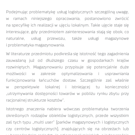
Podejmując problematykę usług logistycznych szczególną uwagę,
w ramach niniejszego opracowania, postanowiono zwrócić
na specyfikę ich realizacji w ujęciu lokalnym. Takie ujęcie staje się
interesujące, gdy przedmiotem zainteresowania stają się obok, co
naturalne, usług przewozu, także usługi magazynowe
i problematyka magazynowania.
W literaturze przedmiotu podkreśla się istotność tego zagadnienia
zauważaną już od dłuższego czasu w gospodarkach krajów
rozwiniętych. Magazynowaniu przypisuje się potencjalnie duże
możliwości w zakresie optymalizowania i usprawniania
funkcjonowania łańcuchów dostaw. Szczególnie zaś właśnie
w perspektywie lokalnej i istniejącej tu konieczności
„utrzymywania dostępności towarów w pobliżu rynku zbytu przy
racjonalnej strukturze kosztów”.
Istotnego znaczenia nabiera wówczas problematyka tworzenia
określonych rodzajów obiektów logistycznych, przede wszystkim
zaś tych typu „multi user” (parków magazynowych i logistycznych
czy centrów logistycznych), znajdujących się na obrzeżach lub