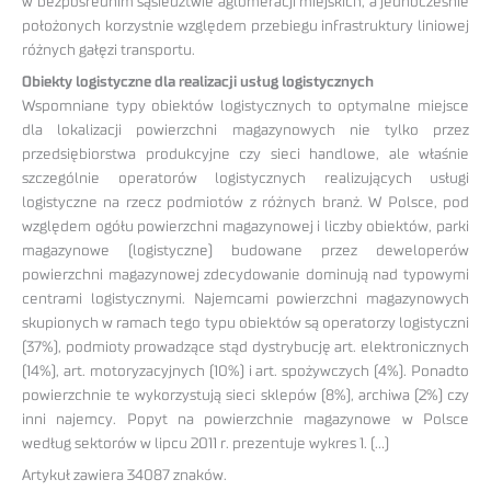
w bezpośrednim sąsiedztwie aglomeracji miejskich, a jednocześnie
położonych korzystnie względem przebiegu infrastruktury liniowej
różnych gałęzi transportu.
Obiekty logistyczne dla realizacji usług logistycznych
Wspomniane typy obiektów logistycznych to optymalne miejsce
dla lokalizacji powierzchni magazynowych nie tylko przez
przedsiębiorstwa produkcyjne czy sieci handlowe, ale właśnie
szczególnie operatorów logistycznych realizujących usługi
logistyczne na rzecz podmiotów z różnych branż. W Polsce, pod
względem ogółu powierzchni magazynowej i liczby obiektów, parki
magazynowe (logistyczne) budowane przez deweloperów
powierzchni magazynowej zdecydowanie dominują nad typowymi
centrami logistycznymi. Najemcami powierzchni magazynowych
skupionych w ramach tego typu obiektów są operatorzy logistyczni
(37%), podmioty prowadzące stąd dystrybucję art. elektronicznych
(14%), art. motoryzacyjnych (10%) i art. spożywczych (4%). Ponadto
powierzchnie te wykorzystują sieci sklepów (8%), archiwa (2%) czy
inni najemcy. Popyt na powierzchnie magazynowe w Polsce
według sektorów w lipcu 2011 r. prezentuje wykres 1. (…)
Artykuł zawiera 34087 znaków.