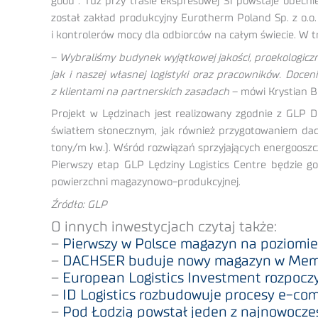
good”. Tuż przy trasie ekspresowej S1 powstaje obec
został zakład produkcyjny Eurotherm Poland Sp. z o.o
i kontrolerów mocy dla odbiorców na całym świecie. W tr
–
Wybraliśmy budynek wyjątkowej jakości, proekologicz
jak i naszej własnej logistyki oraz pracowników. Doc
z klientami na partnerskich zasadach
– mówi Krystian B
Projekt w Lędzinach jest realizowany zgodnie z GLP D
światłem słonecznym, jak również przygotowaniem dachu
tony/m kw.). Wśród rozwiązań sprzyjających energooszc
Pierwszy etap GLP Lędziny Logistics Centre będzie g
powierzchni magazynowo-produkcyjnej.
Źródło: GLP
O innych inwestycjach czytaj także:
–
Pierwszy w Polsce magazyn na poziomie
–
DACHSER buduje nowy magazyn w Me
–
European Logistics Investment rozpocz
–
ID Logistics rozbudowuje procesy e-co
–
Pod Łodzią powstał jeden z najnowocze