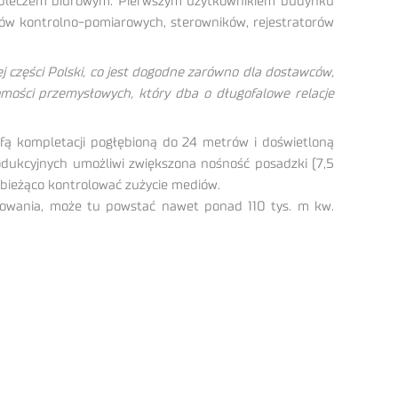
 zapleczem biurowym. Pierwszym użytkownikiem budynku
dów kontrolno-pomiarowych, sterowników, rejestratorów
 części Polski, co jest dogodne zarówno dla dostawców,
omości przemysłowych, który dba o długofalowe relacje
efą kompletacji pogłębioną do 24 metrów i doświetloną
rodukcyjnych umożliwi zwiększona nośność posadzki (7,5
 bieżąco kontrolować zużycie mediów.
ebowania, może tu powstać nawet ponad 110 tys. m kw.