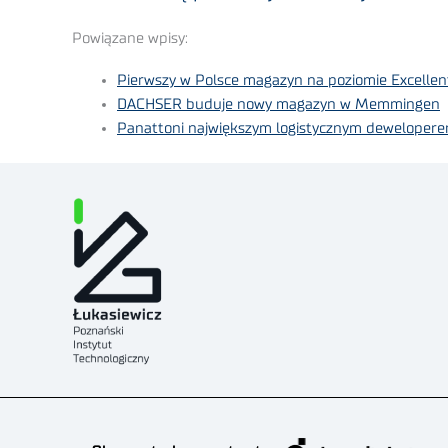
Powiązane wpisy:
Pierwszy w Polsce magazyn na poziomie Excellen
DACHSER buduje nowy magazyn w Memmingen
Panattoni największym logistycznym deweloper