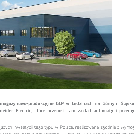
 magazynowo-produkcyjne GLP w Lędzinach na Górnym Śląsku 
neider Electric, które przenosi tam zakład automatyki przemy
jszych inwestycji tego typu w Polsce, realizowana zgodnie z wymo