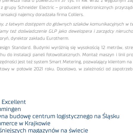
nie pierwsza hala o powierzchni 37 tys. m kw. wraz z wygodnym
. z grupy Schneider Electric – producent elektronicznych przyrzą
ansakcji najemcy doradzała firma Colliers.
ny, z łatwym dostępem do głównych szlaków komunikacyjnych w tej
eniamy też doświadczenie GLP jako dewelopera i zarządcy nieruch
oryń, dyrektor zakładu Eurotherm.
esign Standard. Budynki wyróżnią się wysokością 12 metrów, str
 do instalacji paneli fotowoltaicznych. Montaż maszyn i linii p
zędności jest też system Smart Metering, pozwalający klientom na
otowy w połowie 2021 roku. Docelowo, w zależności od zapotrz
 Excellent
mmingen
yna budowę centrum logistycznego na Śląsku
mmerce w Krajkowie
śniejszych magazynów na świecie