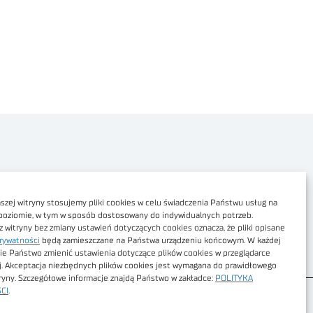
Polityka prywatności
Dostępność cyfrowa
zej witryny stosujemy pliki cookies w celu świadczenia Państwu usług na
poziomie, w tym w sposób dostosowany do indywidualnych potrzeb.
Regulamin Portalu
z witryny bez zmiany ustawień dotyczących cookies oznacza, że pliki opisane
rywatności
będą zamieszczane na Państwa urządzeniu końcowym. W każdej
Regulamin sklepu
ie Państwo zmienić ustawienia dotyczące plików cookies w przeglądarce
j. Akceptacja niezbędnych plików cookies jest wymagana do prawidłowego
tryny. Szczegółowe informacje znajdą Państwo w zakładce:
POLITYKA
CI
.