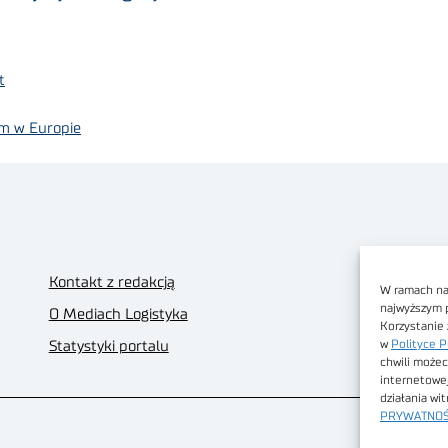
t
em w Europie
Kontakt z redakcją
W ramach nas
najwyższym 
O Mediach Logistyka
Korzystanie 
w
Polityce P
Statystyki portalu
chwili możec
internetowe
działania wi
PRYWATNOŚ