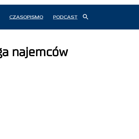
Search
CZASOPISMO
PODCAST
for:
Search Button
ąga najemców