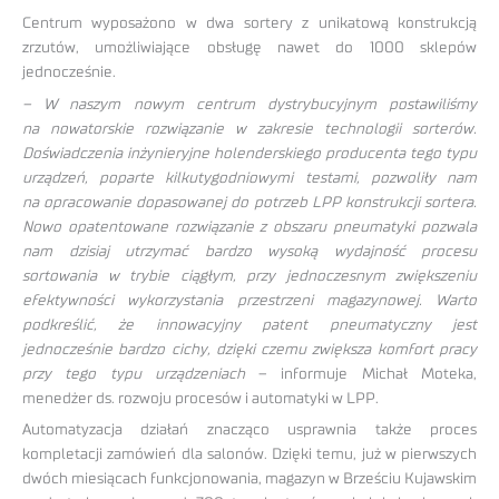
Centrum wyposażono w dwa sortery z unikatową konstrukcją
zrzutów, umożliwiające obsługę nawet do 1000 sklepów
jednocześnie.
– W naszym nowym centrum dystrybucyjnym postawiliśmy
na nowatorskie rozwiązanie w zakresie technologii sorterów.
Doświadczenia inżynieryjne holenderskiego producenta tego typu
urządzeń, poparte kilkutygodniowymi testami, pozwoliły nam
na opracowanie dopasowanej do potrzeb LPP konstrukcji sortera.
Nowo opatentowane rozwiązanie z obszaru pneumatyki pozwala
nam dzisiaj utrzymać bardzo wysoką wydajność procesu
sortowania w trybie ciągłym, przy jednoczesnym zwiększeniu
efektywności wykorzystania przestrzeni magazynowej. Warto
podkreślić, że innowacyjny patent pneumatyczny jest
jednocześnie bardzo cichy, dzięki czemu zwiększa komfort pracy
przy tego typu urządzeniach
– informuje Michał Moteka,
menedżer ds. rozwoju procesów i automatyki w LPP.
Automatyzacja działań znacząco usprawnia także proces
kompletacji zamówień dla salonów. Dzięki temu, już w pierwszych
dwóch miesiącach funkcjonowania, magazyn w Brześciu Kujawskim