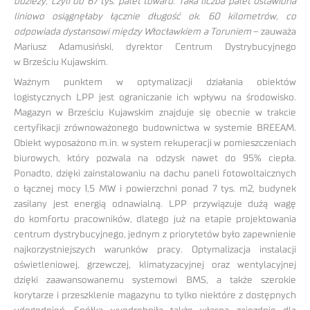
odzieży, czyli do 67 tys. palet towaru. Taka liczba palet ustawiona
liniowo osiągnęłaby łącznie długość ok. 60 kilometrów, co
odpowiada dystansowi między Włocławkiem a Toruniem
– zauważa
Mariusz Adamusiński, dyrektor Centrum Dystrybucyjnego
w Brześciu Kujawskim.
Ważnym punktem w optymalizacji działania obiektów
logistycznych LPP jest ograniczanie ich wpływu na środowisko.
Magazyn w Brześciu Kujawskim znajduje się obecnie w trakcie
certyfikacji zrównoważonego budownictwa w systemie BREEAM.
Obiekt wyposażono m.in. w system rekuperacji w pomieszczeniach
biurowych, który pozwala na odzysk nawet do 95% ciepła.
Ponadto, dzięki zainstalowaniu na dachu paneli fotowoltaicznych
o łącznej mocy 1,5 MW i powierzchni ponad 7 tys. m2, budynek
zasilany jest energią odnawialną. LPP przywiązuje dużą wagę
do komfortu pracowników, dlatego już na etapie projektowania
centrum dystrybucyjnego, jednym z priorytetów było zapewnienie
najkorzystniejszych warunków pracy. Optymalizacja instalacji
oświetleniowej, grzewczej, klimatyzacyjnej oraz wentylacyjnej
dzięki zaawansowanemu systemowi BMS, a także szerokie
korytarze i przeszklenie magazynu to tylko niektóre z dostępnych