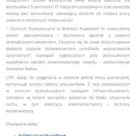
udogodnień. Spółka wyodrębniła także własną zajezdnię dla
autobusów z 5 peronami i 17 miejscami postojowymi oraz stworzyła
własną sieć komunikacji, ułatwiającą dotarcie do miejsca pracy
osobom z okolicznych miejscowości.
– Centrum Dystrybucyjne w Brześciu Kujawskim to nowoczesny
obiekt, zaprojektowany i zbudowany zgodnie z naszymi
strategicznymi założeniami. Cieszymy się, że nasze dotychczasowe
działania poparte doświadczeniem umożliwiły wypracowanie
optymalnych rozwiązań logistycznych przy jednoczesnym
wypełnieniu założeń zrównoważonego rozwoju – podsumowuje
Sebastian Sołtys.
LPP, dążąc do osiągnięcia w obiekcie pełnej mocy operacyjnej,
kontynuuje proces naboru pracowników. Z racji zastosowanych
w centrum dystrybucyjnym rozwiązań infrastrukturalnych,
potrzebni są kolejni specjaliści zwłaszcza do działu utrzymania
ruchu, w tym elektrycy, elektromechanicy i technicy
konserwatorzy.
Powiązane wpisy:
Kobiety na wózki widłowe