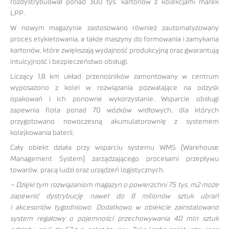
rozdystrybuował ponad 300 tys. kartonów z kolekcjami marek
LPP.
W nowym magazynie zastosowano również zautomatyzowany
proces etykietowania, a także maszyny do formowania i zamykania
kartonów, które zwiększają wydajność produkcyjną oraz gwarantują
intuicyjność i bezpieczeństwo obsługi.
Liczący 1,8 km układ przenośników zamontowany w centrum
wyposażono z kolei w rozwiązania pozwalające na odzysk
opakowań i ich ponowne wykorzystanie. Wsparcie obsługi
zapewnia flota ponad 70 wózków widłowych, dla których
przygotowano nowoczesną akumulatorownię z systemem
kolejkowania baterii.
Cały obiekt działa przy wsparciu systemu WMS (Warehouse
Management System) zarządzającego procesami przepływu
towarów, pracą ludzi oraz urządzeń logistycznych.
– Dzięki tym rozwiązaniom magazyn o powierzchni 75 tys. m2 może
zapewnić dystrybucję nawet do 8 milionów sztuk ubrań
i akcesoriów tygodniowo. Dodatkowo w obiekcie zainstalowano
system regałowy o pojemności przechowywania 40 mln sztuk