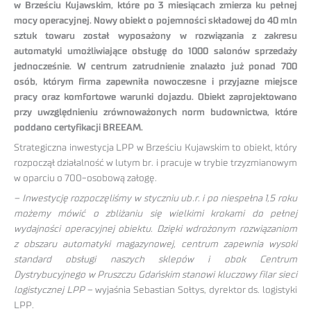
w Brześciu Kujawskim, które po 3 miesiącach zmierza ku pełnej
mocy operacyjnej. Nowy obiekt o pojemności składowej do 40 mln
sztuk towaru został wyposażony w rozwiązania z zakresu
automatyki umożliwiające obsługę do 1000 salonów sprzedaży
jednocześnie. W centrum zatrudnienie znalazło już ponad 700
osób, którym firma zapewniła nowoczesne i przyjazne miejsce
pracy oraz komfortowe warunki dojazdu. Obiekt zaprojektowano
przy uwzględnieniu zrównoważonych norm budownictwa, które
poddano certyfikacji BREEAM.
Strategiczna inwestycja LPP w Brześciu Kujawskim to obiekt, który
rozpoczął działalność w lutym br. i pracuje w trybie trzyzmianowym
w oparciu o 700-osobową załogę.
– Inwestycję rozpoczęliśmy w styczniu ub.r. i po niespełna 1,5 roku
możemy mówić o zbliżaniu się wielkimi krokami do pełnej
wydajności operacyjnej obiektu. Dzięki wdrożonym rozwiązaniom
z obszaru automatyki magazynowej, centrum zapewnia wysoki
standard obsługi naszych sklepów i obok Centrum
Dystrybucyjnego w Pruszczu Gdańskim stanowi kluczowy filar sieci
logistycznej LPP
– wyjaśnia Sebastian Sołtys, dyrektor ds. logistyki
LPP.