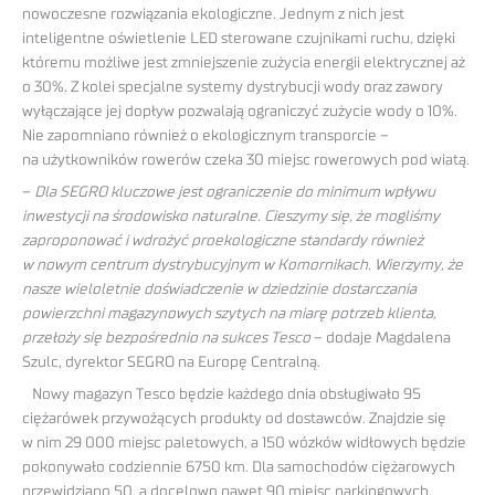
nowoczesne rozwiązania ekologiczne. Jednym z nich jest
inteligentne oświetlenie LED sterowane czujnikami ruchu, dzięki
któremu możliwe jest zmniejszenie zużycia energii elektrycznej aż
o 30%. Z kolei specjalne systemy dystrybucji wody oraz zawory
wyłączające jej dopływ pozwalają ograniczyć zużycie wody o 10%.
Nie zapomniano również o ekologicznym transporcie –
na użytkowników rowerów czeka 30 miejsc rowerowych pod wiatą.
–
Dla SEGRO kluczowe jest ograniczenie do minimum wpływu
inwestycji na środowisko naturalne. Cieszymy się, że mogliśmy
zaproponować i wdrożyć proekologiczne standardy również
w nowym centrum dystrybucyjnym w Komornikach. Wierzymy, że
nasze wieloletnie doświadczenie w dziedzinie dostarczania
powierzchni magazynowych szytych na miarę potrzeb klienta,
przełoży się bezpośrednio na sukces Tesco
– dodaje Magdalena
Szulc, dyrektor SEGRO na Europę Centralną.
Nowy magazyn Tesco będzie każdego dnia obsługiwało 95
ciężarówek przywożących produkty od dostawców. Znajdzie się
w nim 29 000 miejsc paletowych, a 150 wózków widłowych będzie
pokonywało codziennie 6750 km. Dla samochodów ciężarowych
przewidziano 50, a docelowo nawet 90 miejsc parkingowych.