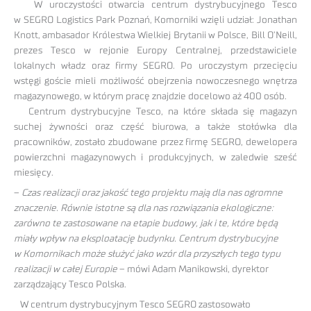
W uroczystości otwarcia centrum dystrybucyjnego Tesco
w SEGRO Logistics Park Poznań, Komorniki wzięli udział: Jonathan
Knott, ambasador Królestwa Wielkiej Brytanii w Polsce, Bill O’Neill,
prezes Tesco w rejonie Europy Centralnej, przedstawiciele
lokalnych władz oraz firmy SEGRO. Po uroczystym przecięciu
wstęgi goście mieli możliwość obejrzenia nowoczesnego wnętrza
magazynowego, w którym pracę znajdzie docelowo aż 400 osób.
Centrum dystrybucyjne Tesco, na które składa się magazyn
suchej żywności oraz część biurowa, a także stołówka dla
pracowników, zostało zbudowane przez firmę SEGRO, dewelopera
powierzchni magazynowych i produkcyjnych, w zaledwie sześć
miesięcy.
–
Czas realizacji oraz jakość tego projektu mają dla nas ogromne
znaczenie. Równie istotne są dla nas rozwiązania ekologiczne:
zarówno te zastosowane na etapie budowy, jak i te, które będą
miały wpływ na eksploatację budynku. Centrum dystrybucyjne
w Komornikach może służyć jako wzór dla przyszłych tego typu
realizacji w całej Europie
– mówi Adam Manikowski, dyrektor
zarządzający Tesco Polska.
W centrum dystrybucyjnym Tesco SEGRO zastosowało