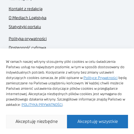
Kontakt z redakcją
O Mediach Logistyka
Statystyki portalu
Polityka prywatności
Dostępność cyfrowa
Regulamin Portalu
W ramach naszej witryny stosujemy pliki cookies w celu świadczenia
Regulamin sklepu
Państwu usług na najwyższym poziomie, w tym w sposób dostosowany do
indywidualnych potrzeb. Korzystanie z witryny bez zmiany ustawień
dotyczących cookies oznacza, że pliki opisane w
Polityce Prywatności
będą
zamieszczane na Państwa urządzeniu końcowym. W każdej chwili możecie
Państwo zmienić ustawienia dotyczące plików cookies w przeglądarce
internetowej. Akceptacja niezbędnych plików cookies jest wymagana do
Obrazy stockowe
prawidłowego działania witryny. Szczegółowe informacje znajdą Państwo w
autorstwa
zakładce:
POLITYKA PRYWATNOŚCI
.
Sieć Badawcza Łukasiewicz - Poznański Instytut
Akceptuję niezbędne
Akceptuję wszystkie
Technologiczny