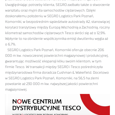
Uwzględniając potrzeby klienta, SEGRO zadbało także o stworzenie
warsztatu oraz myjni dla samochodów ciężarowych. Dzięki
doskonałemu położeniu w SEGRO Logistics Park Poznań,
Komorniki, w bezpośrednim sąsiedztwie autostrady A2, stanowiącej
korytarz tranzytowy między Europą Wschodnią a Zachodnią, roczny
kilometraż samochodów ciężarowych Tesco skróci się aż o 12,9%.
Wpłynie to na obniżenie współczynnika emisji dwutlenku węgla aż
o 6,7%.
SEGRO Logistics Park Poznań, Komorniki oferuje obecnie 206
000 m kw. nowoczesnej powierzchni magazynowej i produkcyjnej,
gwarantując możliwość ekspansji kilku swoim klientom, w tym
firmie Tesco. W transakcji między SEGRO i Tesco pośredniczyła
międzynarodowa firma doradcza Cushman & Wakefield. Docelowo
w SEGRO Logistics Park Poznań, Komorniki, na 56,5 ha ziemi
powstanie aż 230 000 m kw. najwyższej jakości powierzchni
magazynowej.