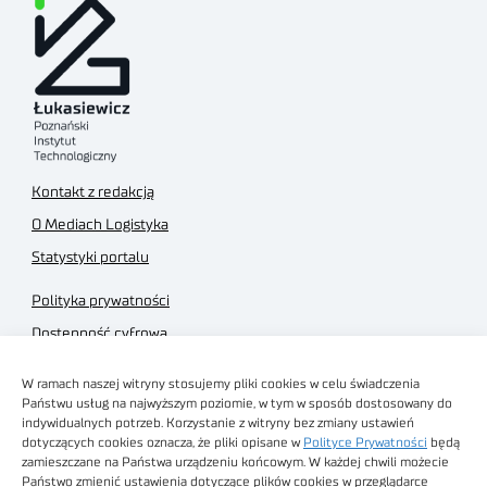
Kontakt z redakcją
O Mediach Logistyka
Statystyki portalu
Polityka prywatności
Dostępność cyfrowa
Regulamin Portalu
W ramach naszej witryny stosujemy pliki cookies w celu świadczenia
Regulamin sklepu
Państwu usług na najwyższym poziomie, w tym w sposób dostosowany do
indywidualnych potrzeb. Korzystanie z witryny bez zmiany ustawień
dotyczących cookies oznacza, że pliki opisane w
Polityce Prywatności
będą
zamieszczane na Państwa urządzeniu końcowym. W każdej chwili możecie
Państwo zmienić ustawienia dotyczące plików cookies w przeglądarce