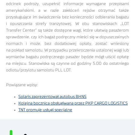
odcinek podroży, uzupełnić informacje wymagane przepisami
amerykańskimi, a w razie zakłóceń rejsów otrzymać także
przysługujące im świadczenia bez konieczności odbierania bagażu
i opuszczania strefy tranzytowej. W obu stanowiskach „LOT
Transfer Center” są także dostępne wagi, które ułatwią pasażerom
sprawdzenie, czy ich bagaż podręczny mieści się w dopuszczalnych
normach i może, bez dodatkowej opłaty, zostać wniesiony
na pokład samolotu. W przypadku przekroczenia ustalonej wagi lub
wymiarów bagażu podręcznego pasażer będzie mógł uiścić opłatę
na miejscu. Stanowiska są czynne od godziny 5.00 do ostatniego
odlotu/przylotu samolotu PLL LOT.
Powiązane wpisy:
Solaris zaprezentował autobus BHNS
Kolejna bocznica obsługiwana przez PKP CARGO LOGISTICS
TNT promuje usługi specjalne