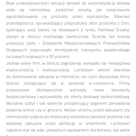
Brak przewidywalności sytuacji sprawił, że automatyzacja dostaw
stała się niemożliwa, podobnie zresztą, jak oszacowanie
zapotrzebowania na produkty przez operatorów. Również
przedsiębiorcy, sprowadzający półprodukty albo produkty z Chin,
opierający swój biznes na dostawach z rynku Państwa Środka,
stanęli w obliczu możliwego bankructwa. Straciła też branża
przewozu osób – Zrzeszenie Międzynarodowych Przewoźników
Drogowych oszacowało zmniejszenie transportu pasażerskiego
na trasach krajowych o 97 procent.
Jednak wiele firm, w obliczu zagrożenia, wykazało się niewątpliwą
elastycznością i reaktywnością. Lockdown skłonił klientów
do dokonywania zakupów w internecie, na czym skorzystały firmy
dobrze odnajdujące się w sektorze e-commerce. Firmy
przewozowe błyskawicznie wdrożyły nowe standardy
bezpieczeństwa i wprowadziły do oferty dostawę bezkontaktową.
Wyraźnie odżył i tak świetnie prosperujący segment zamawiania
jedzenia online czy e-grocery. Wobec strachu przed zakupami czy
niemożności pójścia do restauracji woleliśmy zamówić jedzenie lub
dostawę zakupów przez aplikację w smartfonie. Lockdown
najpierw stał się więc poważnym wyzwaniem dla biznesu, ale wiele