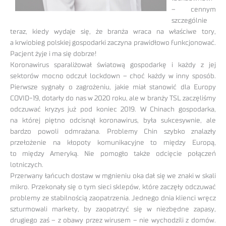
– cennym
szczególnie
teraz, kiedy wydaje się, że branża wraca na właściwe tory,
a krwiobieg polskiej gospodarki zaczyna prawidłowo funkcjonować.
Pacjent żyje i ma się dobrze!
Koronawirus sparaliżował światową gospodarkę i każdy z jej
sektorów mocno odczuł lockdown – choć każdy w inny sposób.
Pierwsze sygnały o zagrożeniu, jakie miał stanowić dla Europy
COVID-19, dotarły do nas w 2020 roku, ale w branży TSL zaczęliśmy
odczuwać kryzys już pod koniec 2019. W Chinach gospodarka,
na której piętno odcisnął koronawirus, była sukcesywnie, ale
bardzo powoli odmrażana. Problemy Chin szybko znalazły
przełożenie na kłopoty komunikacyjne to między Europą,
to między Ameryką. Nie pomogło także odcięcie połączeń
lotniczych.
Przerwany łańcuch dostaw w mgnieniu oka dał się we znaki w skali
mikro. Przekonały się o tym sieci sklepów, które zaczęły odczuwać
problemy ze stabilnością zaopatrzenia. Jednego dnia klienci wręcz
szturmowali markety, by zaopatrzyć się w niezbędne zapasy,
drugiego zaś – z obawy przez wirusem – nie wychodzili z domów.