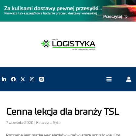
Cenna lekcja dla branży TSL
7 września, 2020 | Katarzyna Syta
Potrzeba jest matką wynalazków – mówi stare przysłowie. Czy