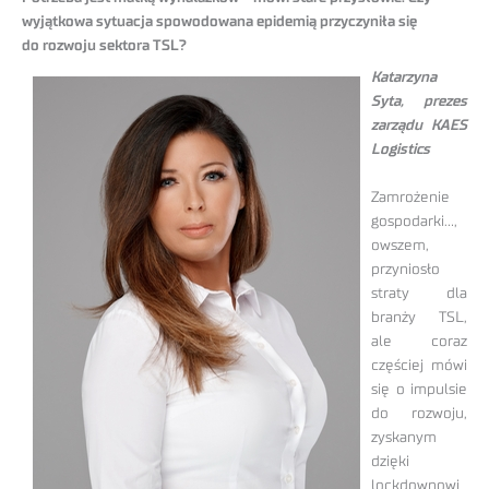
wyjątkowa sytuacja spowodowana epidemią przyczyniła się
do rozwoju sektora TSL?
Katarzyna
Syta, prezes
zarządu KAES
Logistics
Zamrożenie
gospodarki…,
owszem,
przyniosło
straty dla
branży TSL,
ale coraz
częściej mówi
się o impulsie
do rozwoju,
zyskanym
dzięki
lockdownowi