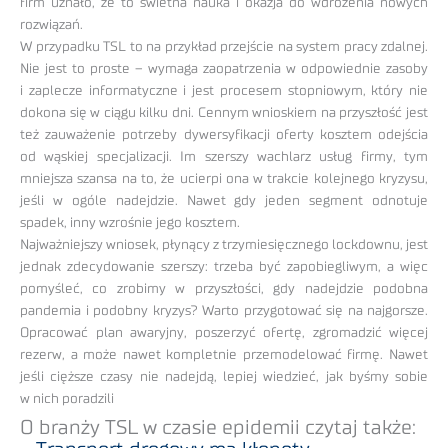
firm uznało, że to świetna nauka i okazja do wdrożenia nowych
rozwiązań.
W przypadku TSL to na przykład przejście na system pracy zdalnej.
Nie jest to proste – wymaga zaopatrzenia w odpowiednie zasoby
i zaplecze informatyczne i jest procesem stopniowym, który nie
dokona się w ciągu kilku dni. Cennym wnioskiem na przyszłość jest
też zauważenie potrzeby dywersyfikacji oferty kosztem odejścia
od wąskiej specjalizacji. Im szerszy wachlarz usług firmy, tym
mniejsza szansa na to, że ucierpi ona w trakcie kolejnego kryzysu,
jeśli w ogóle nadejdzie. Nawet gdy jeden segment odnotuje
spadek, inny wzrośnie jego kosztem.
Najważniejszy wniosek, płynący z trzymiesięcznego lockdownu, jest
jednak zdecydowanie szerszy: trzeba być zapobiegliwym, a więc
pomyśleć, co zrobimy w przyszłości, gdy nadejdzie podobna
pandemia i podobny kryzys? Warto przygotować się na najgorsze.
Opracować plan awaryjny, poszerzyć ofertę, zgromadzić więcej
rezerw, a może nawet kompletnie przemodelować firmę. Nawet
jeśli cięższe czasy nie nadejdą, lepiej wiedzieć, jak byśmy sobie
w nich poradzili
O branży TSL w czasie epidemii czytaj także: